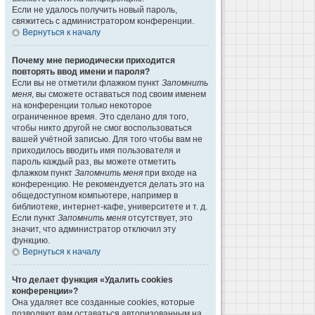
Если не удалось получить новый пароль,
свяжитесь с администратором конференции.
Вернуться к началу
Почему мне периодически приходится
повторять ввод имени и пароля?
Если вы не отметили флажком пункт
Запомнить
меня
, вы сможете оставаться под своим именем
на конференции только некоторое
ограниченное время. Это сделано для того,
чтобы никто другой не смог воспользоваться
вашей учётной записью. Для того чтобы вам не
приходилось вводить имя пользователя и
пароль каждый раз, вы можете отметить
флажком пункт
Запомнить меня
при входе на
конференцию. Не рекомендуется делать это на
общедоступном компьютере, например в
библиотеке, интернет-кафе, университете и т. д.
Если пункт
Запомнить меня
отсутствует, это
значит, что администратор отключил эту
функцию.
Вернуться к началу
Что делает функция «Удалить cookies
конференции»?
Она удаляет все созданные cookies, которые
позволяют вам оставаться авторизованным на