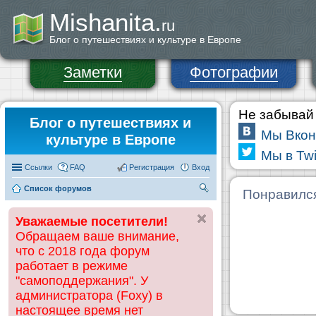
Mishanita.
ru
Блог о путешествиях и культуре в Европе
Заметки
Фотографии
Не забывай 
Блог о путешествиях и
Мы Вкон
культуре в Европе
Мы в Twi
Ссылки
FAQ
Регистрация
Вход
Список форумов
П
Понравилс
ои
Уважаемые посетители!
ск
Обращаем ваше внимание,
что с 2018 года форум
работает в режиме
"самоподдержания". У
администратора (Foxy) в
настоящее время нет