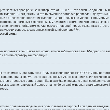
о защите частных прав ребёнка в интернете от 1998 г. — это закон Соединённых
х младше 13 лет, иметь на это письменное согласие родителей. Допустимо 
и от несовершеннолетних младше 13 лет. Если вы не уверены, применимо ли 
атитесь за помощью к юрисконсульту. Обратите внимание, что phpBB Limite
и не является объектом юридических отношений, кроме указанных в ответе 
ридических вопросов, связанных с этой конференцией?».
еской силы.
 пользователей. Также возможно, что он заблокировал ваш IP-адрес или за
ю к администратору конференции.
ы, то возможны два варианта. Если включена поддержка COPPA и при регистр
х конференциях требуется, чтобы все новые учётные записи были активиро
ается в процессе регистрации. Если вам было прислано email-сообщение, с
 вы указали неправильный адрес email либо он заблокирован спам-фильтром. 
тором.
что вы правильно вводите имя пользователя и пароль. Если данные введены 