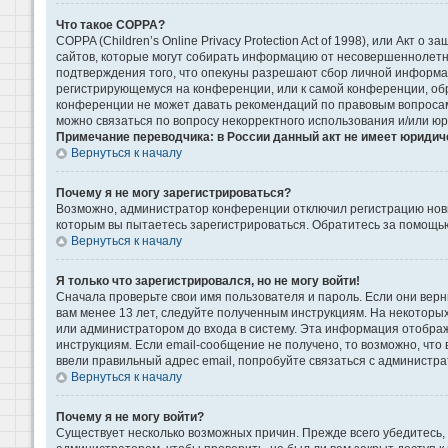
Что такое COPPA?
COPPA (Children’s Online Privacy Protection Act of 1998), или Акт 
сайтов, которые могут собирать информацию от несовершеннолетни
подтверждения того, что опекуны разрешают сбор личной информаци
регистрирующемуся на конференции, или к самой конференции, обр
конференции не может давать рекомендаций по правовым вопросам 
можно связаться по вопросу некорректного использования и/или ю
Примечание переводчика: в России данный акт не имеет юридич
Вернуться к началу
Почему я не могу зарегистрироваться?
Возможно, администратор конференции отключил регистрацию новых
которым вы пытаетесь зарегистрироваться. Обратитесь за помощь
Вернуться к началу
Я только что зарегистрировался, но не могу войти!
Сначала проверьте свои имя пользователя и пароль. Если они верн
вам менее 13 лет, следуйте полученным инструкциям. На некоторы
или администратором до входа в систему. Эта информация отображ
инструкциям. Если email-сообщение не получено, то возможно, что
ввели правильный адрес email, попробуйте связаться с администра
Вернуться к началу
Почему я не могу войти?
Существует несколько возможных причин. Прежде всего убедитесь, 