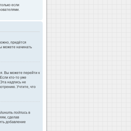
только если
зователями.
можно, придётся
Вы можете начинать
я. Вы можете перейти к
Если кто-то уже
 Эта надпись не
отрению. Учтите, что
динить подпись
в
иям, сделав
ить добавление