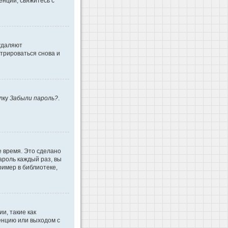
енции, свяжитесь с
 удаляют
трироваться снова и
ылку
Забыли пароль?
.
е время. Это сделано
ароль каждый раз, вы
имер в библиотеке,
и, такие как
енцию или выходом с