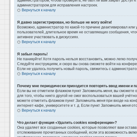
администратором, чтобы проверить, не был ли вам закрыт доступ 
администратором для исправления настроек.
Вернуться к началу
Я давно зарегистрирован, но больше не могу войти!
Возможно, администратор по какой-то причине деактивировал или 
пользователей, длительное время не оставляющих сообщения, что
активнее участвовать в дискуссиях.
Вернуться к началу
Я забыл пароль!
Не паникуйте! Хотя пароль нельзя восстановить, можно легко пол
Следуйте инструкциям, и скоро вы снова сможете войти на конфер
Если не удалось получить новый пароль, свяжитесь с администрат
Вернуться к началу
Почему мне периодически приходится повторять ввод имени и п
Если вы не отметили флажком пункт
Запомнить меня
, вы сможете 
для того, чтобы никто другой не смог воспользоваться вашей учётн
можете отметить флажком пункт
Запомнить меня
при входе на кон
интернет-кафе, университете и т. д. Если пункт
Запомнить меня
отс
Вернуться к началу
Что делает функция «Удалить cookies конференции»?
Она удаляет все созданные cookies, которые позволяют вам остава
отслеживание прочитанных сообщений, если эта возможность вклю