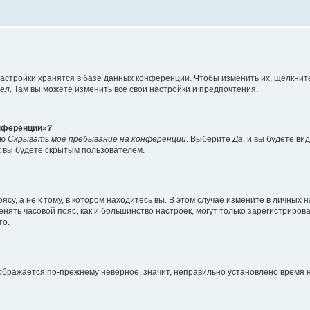
астройки хранятся в базе данных конференции. Чтобы изменить их, щёлкнит
дел
. Там вы можете изменить все свои настройки и предпочтения.
онференции»?
ию
Скрывать моё пребывание на конференции
. Выберите
Да
, и вы будете ви
х вы будете скрытым пользователем.
су, а не к тому, в котором находитесь вы. В этом случае измените в личных 
изменять часовой пояс, как и большинство настроек, могут только зарегистриро
то.
тображается по-прежнему неверное, значит, неправильно установлено время 