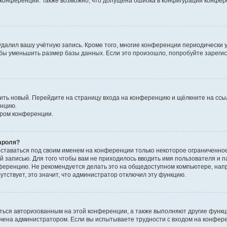
к конференции. Также возможно, что допущена ошибка в конфигурации конфер
удалил вашу учётную запись. Кроме того, многие конференции периодически
бы уменьшить размер базы данных. Если это произошло, попробуйте зарегис
учить новый. Перейдите на страницу входа на конференцию и щёлкните на сс
енцию.
ором конференции.
ароля?
оставаться под своим именем на конференции только некоторое ограниченно
ой записью. Для того чтобы вам не приходилось вводить имя пользователя и п
ференцию. Не рекомендуется делать это на общедоступном компьютере, напр
утствует, это значит, что администратор отключил эту функцию.
ться авторизованным на этой конференции, а также выполняют другие функци
чена администратором. Если вы испытываете трудности с входом на конфер