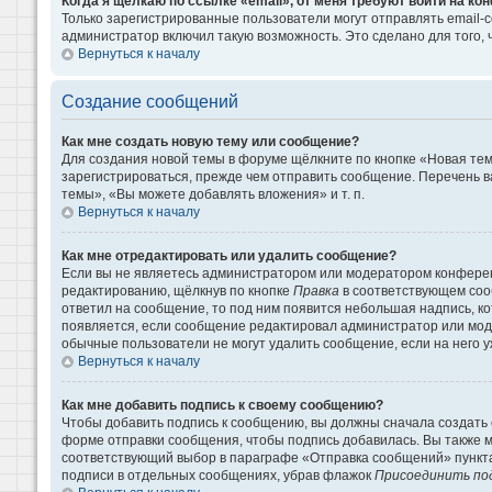
Когда я щёлкаю по ссылке «email», от меня требуют войти на к
Только зарегистрированные пользователи могут отправлять email-
администратор включил такую возможность. Это сделано для того
Вернуться к началу
Создание сообщений
Как мне создать новую тему или сообщение?
Для создания новой темы в форуме щёлкните по кнопке «Новая те
зарегистрироваться, прежде чем отправить сообщение. Перечень 
темы», «Вы можете добавлять вложения» и т. п.
Вернуться к началу
Как мне отредактировать или удалить сообщение?
Если вы не являетесь администратором или модератором конферен
редактированию, щёлкнув по кнопке
Правка
в соответствующем сооб
ответил на сообщение, то под ним появится небольшая надпись, кот
появляется, если сообщение редактировал администратор или моде
обычные пользователи не могут удалить сообщение, если на него уж
Вернуться к началу
Как мне добавить подпись к своему сообщению?
Чтобы добавить подпись к сообщению, вы должны сначала создать 
форме отправки сообщения, чтобы подпись добавилась. Вы также 
соответствующий выбор в параграфе «Отправка сообщений» пункта
подписи в отдельных сообщениях, убрав флажок
Присоединить по