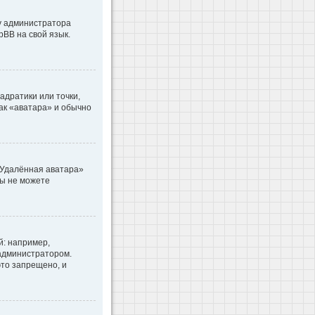
 у администратора
pBB на свой язык.
адратики или точки,
как «аватара» и обычно
«Удалённая аватара»
вы не можете
: например,
 администратором.
то запрещено, и