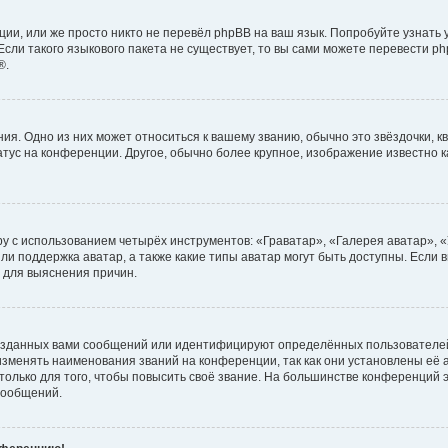
ии, или же просто никто не перевёл phpBB на ваш язык. Попробуйте узнать
сли такого языкового пакета не существует, то вы сами можете перевести ph
®.
я. Одно из них может относиться к вашему званию, обычно это звёздочки, кв
атус на конференции. Другое, обычно более крупное, изображение известно 
у с использованием четырёх инструментов: «Граватар», «Галерея аватар», 
ли поддержка аватар, а также какие типы аватар могут быть доступны. Если 
 для выяснения причин.
озданных вами сообщений или идентифицируют определённых пользователей
зменять наименования званий на конференции, так как они установлены её
лько для того, чтобы повысить своё звание. На большинстве конференций э
сообщений.