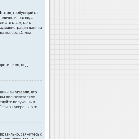
 Штатов, требующий от
наличие иного вида
это к вам, как к
d администрация данной
на вопрос «С кем
претил имя, под
ации вы указали, что
ваны пользователями
ледуйте полученным
Если вы уверены, что
правильно, свяжитесь с