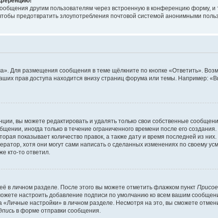
онференцию!
сообщения другим пользователям через встроенную в конференцию форму, и 
, чтобы предотвратить злоупотребления почтовой системой анонимными поль
ма». Для размещения сообщения в теме щёлкните по кнопке «Ответить». Воз
ваших прав доступа находится внизу страниц форума или темы. Например: «
ции, вы можете редактировать и удалять только свои собственные сообщени
щении, иногда только в течение ограниченного времени после его создания. 
орая показывает количество правок, а также дату и время последней из них.
ратор, хотя они могут сами написать о сделанных изменениях по своему усм
е кто-то ответил.
её в личном разделе. После этого вы можете отметить флажком пункт
Присое
можете настроить добавление подписи по умолчанию ко всем вашим сообщен
 «Личные настройки» в личном разделе. Несмотря на это, вы сможете отмен
дпись
в форме отправки сообщения.