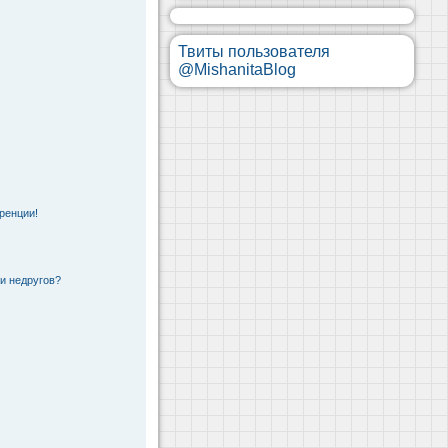
Твиты пользователя
@MishanitaBlog
ренции!
 и недругов?