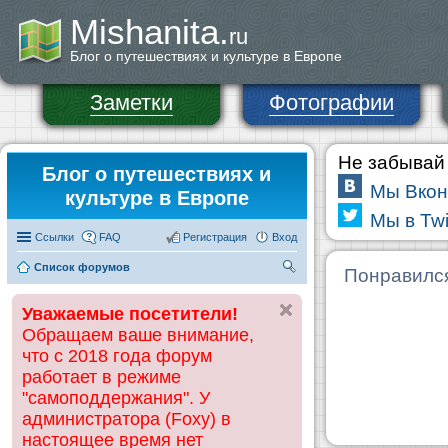
Mishanita.
ru
Блог о путешествиях и культуре в Европе
Заметки
Фотографии
Не забывай 
Блог о путешествиях и
Мы Вкон
культуре в Европе
Мы в Twi
Ссылки
FAQ
Регистрация
Вход
Список форумов
П
Понравилс
ои
Уважаемые посетители!
ск
Обращаем ваше внимание,
что с 2018 года форум
работает в режиме
"самоподдержания". У
администратора (Foxy) в
настоящее время нет