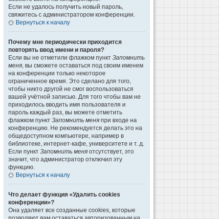
Если не удалось получить новый пароль,
свяжитесь с администратором конференции.
Вернуться к началу
Почему мне периодически приходится
повторять ввод имени и пароля?
Если вы не отметили флажком пункт
Запомнить
меня
, вы сможете оставаться под своим именем
на конференции только некоторое
ограниченное время. Это сделано для того,
чтобы никто другой не смог воспользоваться
вашей учётной записью. Для того чтобы вам не
приходилось вводить имя пользователя и
пароль каждый раз, вы можете отметить
флажком пункт
Запомнить меня
при входе на
конференцию. Не рекомендуется делать это на
общедоступном компьютере, например в
библиотеке, интернет-кафе, университете и т. д.
Если пункт
Запомнить меня
отсутствует, это
значит, что администратор отключил эту
функцию.
Вернуться к началу
Что делает функция «Удалить cookies
конференции»?
Она удаляет все созданные cookies, которые
позволяют вам оставаться авторизованным на