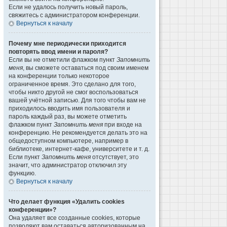
Если не удалось получить новый пароль,
свяжитесь с администратором конференции.
Вернуться к началу
Почему мне периодически приходится
повторять ввод имени и пароля?
Если вы не отметили флажком пункт
Запомнить
меня
, вы сможете оставаться под своим именем
на конференции только некоторое
ограниченное время. Это сделано для того,
чтобы никто другой не смог воспользоваться
вашей учётной записью. Для того чтобы вам не
приходилось вводить имя пользователя и
пароль каждый раз, вы можете отметить
флажком пункт
Запомнить меня
при входе на
конференцию. Не рекомендуется делать это на
общедоступном компьютере, например в
библиотеке, интернет-кафе, университете и т. д.
Если пункт
Запомнить меня
отсутствует, это
значит, что администратор отключил эту
функцию.
Вернуться к началу
Что делает функция «Удалить cookies
конференции»?
Она удаляет все созданные cookies, которые
позволяют вам оставаться авторизованным на