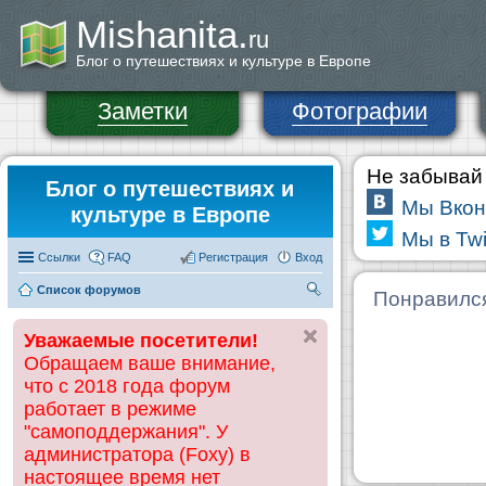
Mishanita.
ru
Блог о путешествиях и культуре в Европе
Заметки
Фотографии
Не забывай 
Блог о путешествиях и
Мы Вкон
культуре в Европе
Мы в Twi
Ссылки
FAQ
Регистрация
Вход
Список форумов
П
Понравилс
ои
Уважаемые посетители!
ск
Обращаем ваше внимание,
что с 2018 года форум
работает в режиме
"самоподдержания". У
администратора (Foxy) в
настоящее время нет