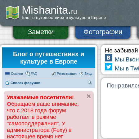
Mishanita.
ru
Блог о путешествиях и культуре в Европе
Заметки
Фотографии
Не забывай 
Блог о путешествиях и
Мы Вкон
культуре в Европе
Мы в Twi
Ссылки
FAQ
Регистрация
Вход
Список форумов
П
Понравилс
ои
Уважаемые посетители!
ск
Обращаем ваше внимание,
что с 2018 года форум
работает в режиме
"самоподдержания". У
администратора (Foxy) в
настоящее время нет