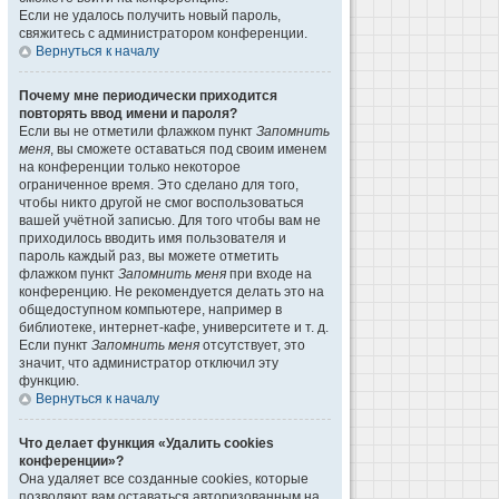
Если не удалось получить новый пароль,
свяжитесь с администратором конференции.
Вернуться к началу
Почему мне периодически приходится
повторять ввод имени и пароля?
Если вы не отметили флажком пункт
Запомнить
меня
, вы сможете оставаться под своим именем
на конференции только некоторое
ограниченное время. Это сделано для того,
чтобы никто другой не смог воспользоваться
вашей учётной записью. Для того чтобы вам не
приходилось вводить имя пользователя и
пароль каждый раз, вы можете отметить
флажком пункт
Запомнить меня
при входе на
конференцию. Не рекомендуется делать это на
общедоступном компьютере, например в
библиотеке, интернет-кафе, университете и т. д.
Если пункт
Запомнить меня
отсутствует, это
значит, что администратор отключил эту
функцию.
Вернуться к началу
Что делает функция «Удалить cookies
конференции»?
Она удаляет все созданные cookies, которые
позволяют вам оставаться авторизованным на