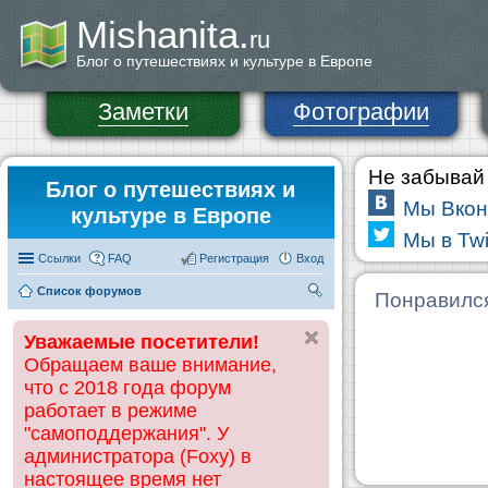
Mishanita.
ru
Блог о путешествиях и культуре в Европе
Заметки
Фотографии
Не забывай 
Блог о путешествиях и
Мы Вкон
культуре в Европе
Мы в Twi
Ссылки
FAQ
Регистрация
Вход
Список форумов
П
Понравилс
ои
Уважаемые посетители!
ск
Обращаем ваше внимание,
что с 2018 года форум
работает в режиме
"самоподдержания". У
администратора (Foxy) в
настоящее время нет