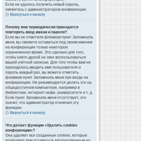
Если не удалось получить новый пароль,
свяжитесь с администратором конференции.
Вернуться к началу
Почему мне периодически приходится
повторять ввод имени и пароля?
Если вы не отметили флажком пункт
Запомнить
меня
, вы сможете оставаться под своим именем
на конференции только некоторое
ограниченное время. Это сделано для того,
чтобы никто другой не смог воспользоваться
вашей учётной записью. Для того чтобы вам не
приходилось вводить имя пользователя и
пароль каждый раз, вы можете отметить
флажком пункт
Запомнить меня
при входе на
конференцию. Не рекомендуется делать это на
общедоступном компьютере, например в
библиотеке, интернет-кафе, университете и т. д.
Если пункт
Запомнить меня
отсутствует, это
значит, что администратор отключил эту
функцию.
Вернуться к началу
Что делает функция «Удалить cookies
конференции»?
Она удаляет все созданные cookies, которые
позволяют вам оставаться авторизованным на