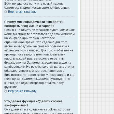
Если не удалось получить новый пароль,
свяжитесь с администратором конференции.
Вернуться к началу
Почему мне периодически приходится
повторять ввод имени и пароля?
Если вы не отметили флажком пункт
Запомнить
меня
, вы сможете оставаться под своим именем
на конференции только некоторое
ограниченное время. Это сделано для того,
чтобы никто другой не смог воспользоваться
вашей учётной записью. Для того чтобы вам не
приходилось вводить имя пользователя и
пароль каждый раз, вы можете отметить
флажком пункт
Запомнить меня
при входе на
конференцию. Не рекомендуется делать это на
общедоступном компьютере, например в
библиотеке, интернет-кафе, университете и т. д.
Если пункт
Запомнить меня
отсутствует, это
значит, что администратор отключил эту
функцию.
Вернуться к началу
Что делает функция «Удалить cookies
конференции»?
Она удаляет все созданные cookies, которые
позволяют вам оставаться авторизованным на