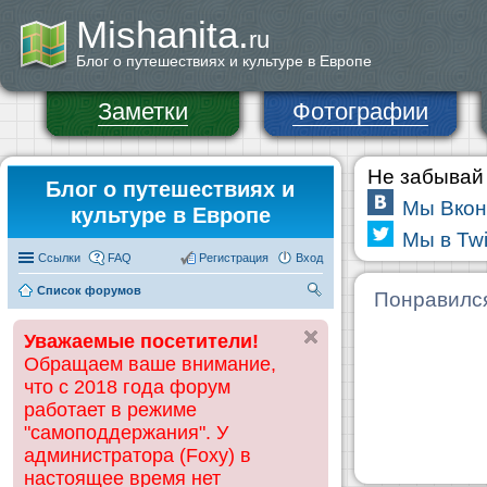
Mishanita.
ru
Блог о путешествиях и культуре в Европе
Заметки
Фотографии
Не забывай 
Блог о путешествиях и
Мы Вкон
культуре в Европе
Мы в Twi
Ссылки
FAQ
Регистрация
Вход
Список форумов
П
Понравилс
ои
Уважаемые посетители!
ск
Обращаем ваше внимание,
что с 2018 года форум
работает в режиме
"самоподдержания". У
администратора (Foxy) в
настоящее время нет