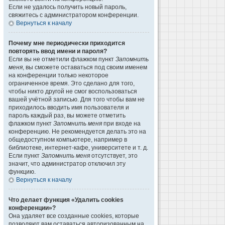
Если не удалось получить новый пароль,
свяжитесь с администратором конференции.
Вернуться к началу
Почему мне периодически приходится
повторять ввод имени и пароля?
Если вы не отметили флажком пункт
Запомнить
меня
, вы сможете оставаться под своим именем
на конференции только некоторое
ограниченное время. Это сделано для того,
чтобы никто другой не смог воспользоваться
вашей учётной записью. Для того чтобы вам не
приходилось вводить имя пользователя и
пароль каждый раз, вы можете отметить
флажком пункт
Запомнить меня
при входе на
конференцию. Не рекомендуется делать это на
общедоступном компьютере, например в
библиотеке, интернет-кафе, университете и т. д.
Если пункт
Запомнить меня
отсутствует, это
значит, что администратор отключил эту
функцию.
Вернуться к началу
Что делает функция «Удалить cookies
конференции»?
Она удаляет все созданные cookies, которые
позволяют вам оставаться авторизованным на