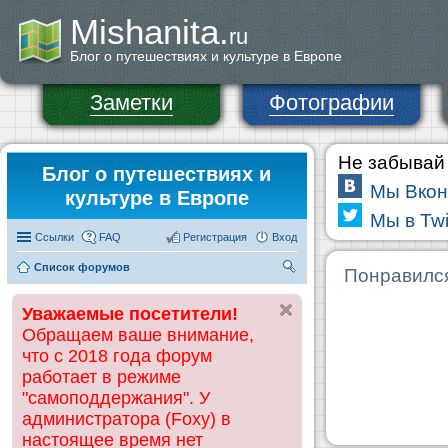
Mishanita.
ru
Блог о путешествиях и культуре в Европе
Заметки
Фотографии
Не забывай 
Блог о путешествиях и
Мы Вкон
культуре в Европе
Мы в Twi
Ссылки
FAQ
Регистрация
Вход
Список форумов
П
Понравилс
ои
Уважаемые посетители!
ск
Обращаем ваше внимание,
что с 2018 года форум
работает в режиме
"самоподдержания". У
администратора (Foxy) в
настоящее время нет