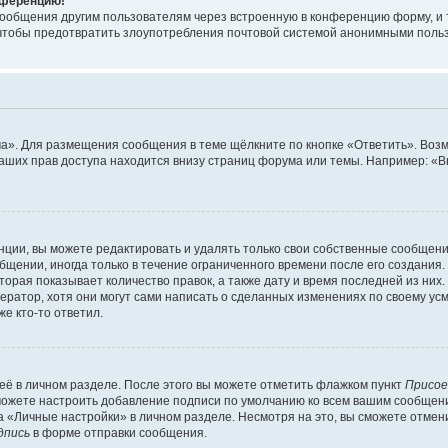
онференцию!
сообщения другим пользователям через встроенную в конференцию форму, и 
, чтобы предотвратить злоупотребления почтовой системой анонимными поль
ма». Для размещения сообщения в теме щёлкните по кнопке «Ответить». Воз
ваших прав доступа находится внизу страниц форума или темы. Например: «
ции, вы можете редактировать и удалять только свои собственные сообщени
щении, иногда только в течение ограниченного времени после его создания. 
орая показывает количество правок, а также дату и время последней из них.
ратор, хотя они могут сами написать о сделанных изменениях по своему усм
е кто-то ответил.
её в личном разделе. После этого вы можете отметить флажком пункт
Присое
можете настроить добавление подписи по умолчанию ко всем вашим сообщен
 «Личные настройки» в личном разделе. Несмотря на это, вы сможете отмен
дпись
в форме отправки сообщения.