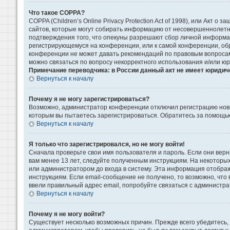
Что такое COPPA?
COPPA (Children’s Online Privacy Protection Act of 1998), или Акт 
сайтов, которые могут собирать информацию от несовершеннолетни
подтверждения того, что опекуны разрешают сбор личной информаци
регистрирующемуся на конференции, или к самой конференции, обр
конференции не может давать рекомендаций по правовым вопросам 
можно связаться по вопросу некорректного использования и/или ю
Примечание переводчика: в России данный акт не имеет юридич
Вернуться к началу
Почему я не могу зарегистрироваться?
Возможно, администратор конференции отключил регистрацию новых
которым вы пытаетесь зарегистрироваться. Обратитесь за помощь
Вернуться к началу
Я только что зарегистрировался, но не могу войти!
Сначала проверьте свои имя пользователя и пароль. Если они верн
вам менее 13 лет, следуйте полученным инструкциям. На некоторы
или администратором до входа в систему. Эта информация отображ
инструкциям. Если email-сообщение не получено, то возможно, что
ввели правильный адрес email, попробуйте связаться с администра
Вернуться к началу
Почему я не могу войти?
Существует несколько возможных причин. Прежде всего убедитесь, 