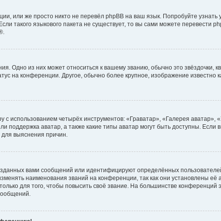
ии, или же просто никто не перевёл phpBB на ваш язык. Попробуйте узнать
сли такого языкового пакета не существует, то вы сами можете перевести ph
®.
я. Одно из них может относиться к вашему званию, обычно это звёздочки, кв
атус на конференции. Другое, обычно более крупное, изображение известно 
у с использованием четырёх инструментов: «Граватар», «Галерея аватар», 
ли поддержка аватар, а также какие типы аватар могут быть доступны. Если 
 для выяснения причин.
озданных вами сообщений или идентифицируют определённых пользователей
зменять наименования званий на конференции, так как они установлены её
лько для того, чтобы повысить своё звание. На большинстве конференций э
сообщений.