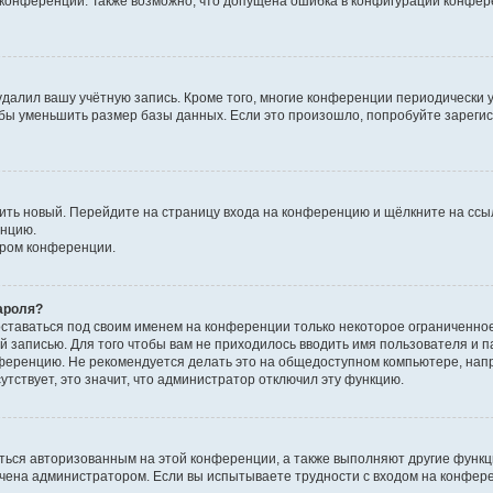
к конференции. Также возможно, что допущена ошибка в конфигурации конфер
удалил вашу учётную запись. Кроме того, многие конференции периодически
бы уменьшить размер базы данных. Если это произошло, попробуйте зарегис
учить новый. Перейдите на страницу входа на конференцию и щёлкните на сс
енцию.
ором конференции.
ароля?
оставаться под своим именем на конференции только некоторое ограниченно
ой записью. Для того чтобы вам не приходилось вводить имя пользователя и п
ференцию. Не рекомендуется делать это на общедоступном компьютере, напр
утствует, это значит, что администратор отключил эту функцию.
ться авторизованным на этой конференции, а также выполняют другие функци
чена администратором. Если вы испытываете трудности с входом на конфер