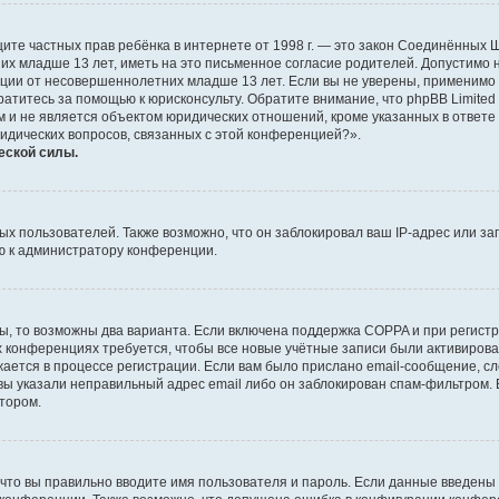
о защите частных прав ребёнка в интернете от 1998 г. — это закон Соединённых
х младше 13 лет, иметь на это письменное согласие родителей. Допустимо 
и от несовершеннолетних младше 13 лет. Если вы не уверены, применимо ли 
атитесь за помощью к юрисконсульту. Обратите внимание, что phpBB Limite
и не является объектом юридических отношений, кроме указанных в ответе 
ридических вопросов, связанных с этой конференцией?».
еской силы.
 пользователей. Также возможно, что он заблокировал ваш IP-адрес или за
ю к администратору конференции.
ы, то возможны два варианта. Если включена поддержка COPPA и при регистр
х конференциях требуется, чтобы все новые учётные записи были активиро
ается в процессе регистрации. Если вам было прислано email-сообщение, с
 вы указали неправильный адрес email либо он заблокирован спам-фильтром. 
тором.
что вы правильно вводите имя пользователя и пароль. Если данные введены 