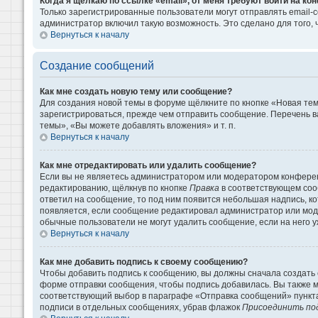
Когда я щёлкаю по ссылке «email», от меня требуют войти на к
Только зарегистрированные пользователи могут отправлять email-
администратор включил такую возможность. Это сделано для того
Вернуться к началу
Создание сообщений
Как мне создать новую тему или сообщение?
Для создания новой темы в форуме щёлкните по кнопке «Новая те
зарегистрироваться, прежде чем отправить сообщение. Перечень 
темы», «Вы можете добавлять вложения» и т. п.
Вернуться к началу
Как мне отредактировать или удалить сообщение?
Если вы не являетесь администратором или модератором конферен
редактированию, щёлкнув по кнопке
Правка
в соответствующем сооб
ответил на сообщение, то под ним появится небольшая надпись, кот
появляется, если сообщение редактировал администратор или моде
обычные пользователи не могут удалить сообщение, если на него уж
Вернуться к началу
Как мне добавить подпись к своему сообщению?
Чтобы добавить подпись к сообщению, вы должны сначала создать 
форме отправки сообщения, чтобы подпись добавилась. Вы также 
соответствующий выбор в параграфе «Отправка сообщений» пункта
подписи в отдельных сообщениях, убрав флажок
Присоединить по