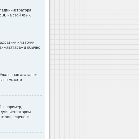
 у администратора
pBB на свой язык.
адратики или точки,
как «аватара» и обычно
«Удалённая аватара»
вы не можете
: например,
 администратором.
то запрещено, и