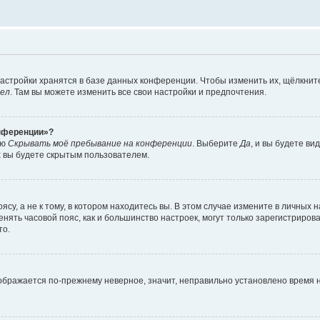
астройки хранятся в базе данных конференции. Чтобы изменить их, щёлкнит
дел
. Там вы можете изменить все свои настройки и предпочтения.
онференции»?
ию
Скрывать моё пребывание на конференции
. Выберите
Да
, и вы будете ви
х вы будете скрытым пользователем.
су, а не к тому, в котором находитесь вы. В этом случае измените в личных 
изменять часовой пояс, как и большинство настроек, могут только зарегистриро
то.
тображается по-прежнему неверное, значит, неправильно установлено время 