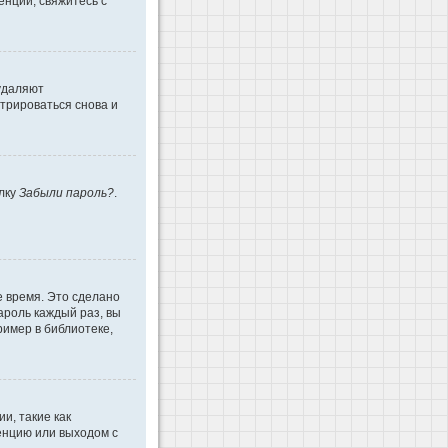
енции, свяжитесь с
 удаляют
трироваться снова и
ылку
Забыли пароль?
.
е время. Это сделано
ароль каждый раз, вы
имер в библиотеке,
и, такие как
енцию или выходом с