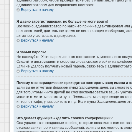
администратором, чтобы проверить, не был ли вам закрыт доступ 
администратором для исправления настроек.
Вернуться к началу
Я давно зарегистрирован, но больше не могу войти!
Возможно, администратор по какой-то причине деактивировал или 
пользователей, длительное время не оставляющих сообщения, что
активнее участвовать в дискуссиях.
Вернуться к началу
Я забыл пароль!
Не паникуйте! Хотя пароль нельзя восстановить, можно легко пол
Следуйте инструкциям, и скоро вы снова сможете войти на конфер
Если не удалось получить новый пароль, свяжитесь с администрат
Вернуться к началу
Почему мне периодически приходится повторять ввод имени и п
Если вы не отметили флажком пункт
Запомнить меня
, вы сможете 
для того, чтобы никто другой не смог воспользоваться вашей учётн
можете отметить флажком пункт
Запомнить меня
при входе на кон
интернет-кафе, университете и т. д. Если пункт
Запомнить меня
отс
Вернуться к началу
Что делает функция «Удалить cookies конференции»?
Она удаляет все созданные cookies, которые позволяют вам остава
отслеживание прочитанных сообщений, если эта возможность вклю