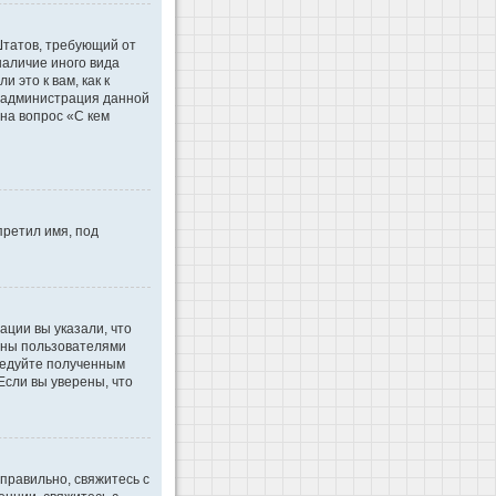
 Штатов, требующий от
наличие иного вида
это к вам, как к
d администрация данной
на вопрос «С кем
претил имя, под
ации вы указали, что
ваны пользователями
ледуйте полученным
Если вы уверены, что
правильно, свяжитесь с