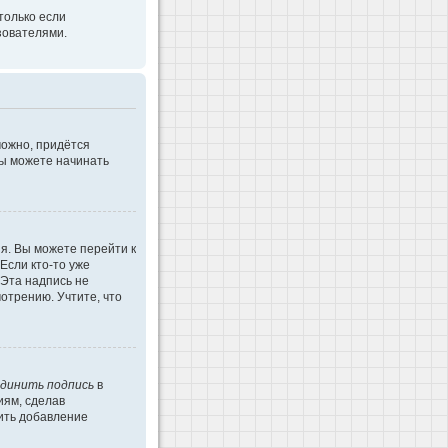
только если
зователями.
можно, придётся
Вы можете начинать
я. Вы можете перейти к
Если кто-то уже
 Эта надпись не
отрению. Учтите, что
динить подпись
в
иям, сделав
ить добавление