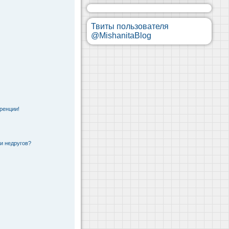
Твиты пользователя
@MishanitaBlog
ренции!
 и недругов?