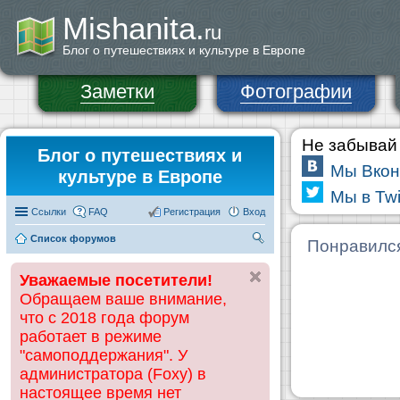
Mishanita.
ru
Блог о путешествиях и культуре в Европе
Заметки
Фотографии
Не забывай 
Блог о путешествиях и
Мы Вкон
культуре в Европе
Мы в Twi
Ссылки
FAQ
Регистрация
Вход
Список форумов
П
Понравилс
ои
Уважаемые посетители!
ск
Обращаем ваше внимание,
что с 2018 года форум
работает в режиме
"самоподдержания". У
администратора (Foxy) в
настоящее время нет