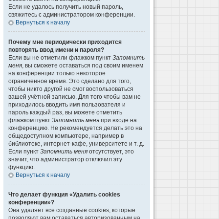
Если не удалось получить новый пароль,
свяжитесь с администратором конференции.
Вернуться к началу
Почему мне периодически приходится
повторять ввод имени и пароля?
Если вы не отметили флажком пункт
Запомнить
меня
, вы сможете оставаться под своим именем
на конференции только некоторое
ограниченное время. Это сделано для того,
чтобы никто другой не смог воспользоваться
вашей учётной записью. Для того чтобы вам не
приходилось вводить имя пользователя и
пароль каждый раз, вы можете отметить
флажком пункт
Запомнить меня
при входе на
конференцию. Не рекомендуется делать это на
общедоступном компьютере, например в
библиотеке, интернет-кафе, университете и т. д.
Если пункт
Запомнить меня
отсутствует, это
значит, что администратор отключил эту
функцию.
Вернуться к началу
Что делает функция «Удалить cookies
конференции»?
Она удаляет все созданные cookies, которые
позволяют вам оставаться авторизованным на