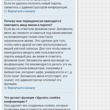
Если не удалось получить новый пароль,
свяжитесь с администратором конференции.
Вернуться к началу
Почему мне периодически приходится
повторять ввод имени и пароля?
Если вы не отметили флажком пункт
Запомнить
меня
, вы сможете оставаться под своим именем
на конференции только некоторое
ограниченное время. Это сделано для того,
чтобы никто другой не смог воспользоваться
вашей учётной записью. Для того чтобы вам не
приходилось вводить имя пользователя и
пароль каждый раз, вы можете отметить
флажком пункт
Запомнить меня
при входе на
конференцию. Не рекомендуется делать это на
общедоступном компьютере, например в
библиотеке, интернет-кафе, университете и т. д.
Если пункт
Запомнить меня
отсутствует, это
значит, что администратор отключил эту
функцию.
Вернуться к началу
Что делает функция «Удалить cookies
конференции»?
Она удаляет все созданные cookies, которые
позволяют вам оставаться авторизованным на