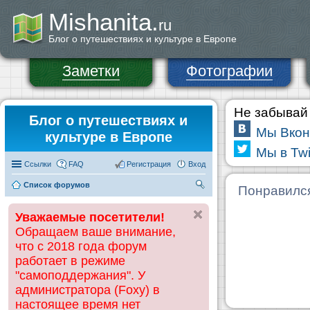
Mishanita.
ru
Блог о путешествиях и культуре в Европе
Заметки
Фотографии
Не забывай 
Блог о путешествиях и
Мы Вкон
культуре в Европе
Мы в Twi
Ссылки
FAQ
Регистрация
Вход
Список форумов
П
Понравилс
ои
Уважаемые посетители!
ск
Обращаем ваше внимание,
что с 2018 года форум
работает в режиме
"самоподдержания". У
администратора (Foxy) в
настоящее время нет