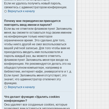
Если не удалось получить новый пароль,
свяжитесь с администратором конференции.
Вернуться к началу
Почему мне периодически приходится
повторять ввод имени и пароля?
Если вы не отметили флажком пункт
Запомнить
меня
, вы сможете оставаться под своим именем
на конференции только некоторое
ограниченное время. Это сделано для того,
чтобы никто другой не смог воспользоваться
вашей учётной записью. Для того чтобы вам не
приходилось вводить имя пользователя и
пароль каждый раз, вы можете отметить
флажком пункт
Запомнить меня
при входе на
конференцию. Не рекомендуется делать это на
общедоступном компьютере, например в
библиотеке, интернет-кафе, университете и т. д.
Если пункт
Запомнить меня
отсутствует, это
значит, что администратор отключил эту
функцию.
Вернуться к началу
Что делает функция «Удалить cookies
конференции»?
Она удаляет все созданные cookies, которые
позволяют вам оставаться авторизованным на