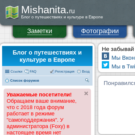
Mishanita.
ru
Блог о путешествиях и культуре в Европе
Заметки
Фотографии
Не забывай 
Блог о путешествиях и
Мы Вкон
культуре в Европе
Мы в Twi
Ссылки
FAQ
Регистрация
Вход
Список форумов
П
Понравилс
ои
Уважаемые посетители!
ск
Обращаем ваше внимание,
что с 2018 года форум
работает в режиме
"самоподдержания". У
администратора (Foxy) в
настоящее время нет