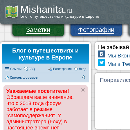
Mishanita.
ru
Блог о путешествиях и культуре в Европе
Заметки
Фотографии
Не забывай 
Блог о путешествиях и
Мы Вкон
культуре в Европе
Мы в Twi
Ссылки
FAQ
Регистрация
Вход
Список форумов
П
Понравилс
ои
Уважаемые посетители!
ск
Обращаем ваше внимание,
что с 2018 года форум
работает в режиме
"самоподдержания". У
администратора (Foxy) в
настоящее время нет