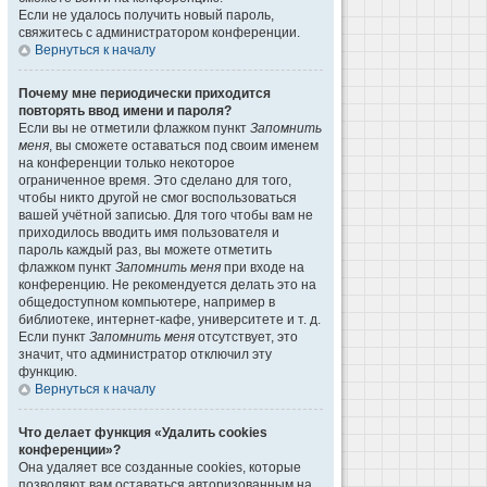
Если не удалось получить новый пароль,
свяжитесь с администратором конференции.
Вернуться к началу
Почему мне периодически приходится
повторять ввод имени и пароля?
Если вы не отметили флажком пункт
Запомнить
меня
, вы сможете оставаться под своим именем
на конференции только некоторое
ограниченное время. Это сделано для того,
чтобы никто другой не смог воспользоваться
вашей учётной записью. Для того чтобы вам не
приходилось вводить имя пользователя и
пароль каждый раз, вы можете отметить
флажком пункт
Запомнить меня
при входе на
конференцию. Не рекомендуется делать это на
общедоступном компьютере, например в
библиотеке, интернет-кафе, университете и т. д.
Если пункт
Запомнить меня
отсутствует, это
значит, что администратор отключил эту
функцию.
Вернуться к началу
Что делает функция «Удалить cookies
конференции»?
Она удаляет все созданные cookies, которые
позволяют вам оставаться авторизованным на