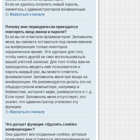
Если не удалось получить новый пароль,
свяжитесь с администратором конференции.
Вернуться к началу
Почему мне периодически приходится
повторять ввод имени и пароля?
Если вы не отметили флажком пункт
Запомнить
меня
, вы сможете оставаться под своим именем
на конференции только некоторое
ограниченное время. Это сделано для того,
чтобы никто другой не смог воспользоваться
вашей учётной записью. Для того чтобы вам не
приходилось вводить имя пользователя и
пароль каждый раз, вы можете отметить
флажком пункт
Запомнить меня
при входе на
конференцию. Не рекомендуется делать это на
общедоступном компьютере, например в
библиотеке, интернет-кафе, университете и т. д.
Если пункт
Запомнить меня
отсутствует, это
значит, что администратор отключил эту
функцию.
Вернуться к началу
Что делает функция «Удалить cookies
конференции»?
Она удаляет все созданные cookies, которые
позволяют вам оставаться авторизованным на