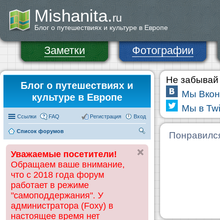
Mishanita.
ru
Блог о путешествиях и культуре в Европе
Заметки
Фотографии
Не забывай 
Блог о путешествиях и
Мы Вкон
культуре в Европе
Мы в Twi
Ссылки
FAQ
Регистрация
Вход
Список форумов
П
Понравилс
ои
Уважаемые посетители!
ск
Обращаем ваше внимание,
что с 2018 года форум
работает в режиме
"самоподдержания". У
администратора (Foxy) в
настоящее время нет