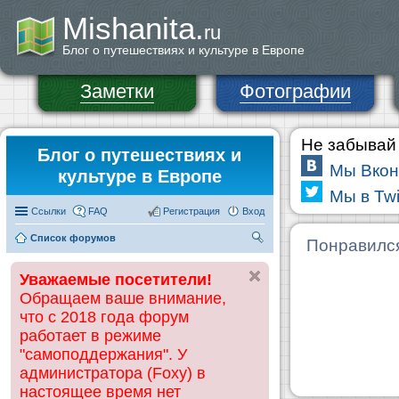
Mishanita.
ru
Блог о путешествиях и культуре в Европе
Заметки
Фотографии
Не забывай 
Блог о путешествиях и
Мы Вкон
культуре в Европе
Мы в Twi
Ссылки
FAQ
Регистрация
Вход
Список форумов
П
Понравилс
ои
Уважаемые посетители!
ск
Обращаем ваше внимание,
что с 2018 года форум
работает в режиме
"самоподдержания". У
администратора (Foxy) в
настоящее время нет