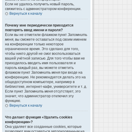
Если не удалось получить новый пароль,
свяжитесь с администратором конференции.
Вернуться к началу
Почему мне периодически приходится
повторять ввод имени и пароля?
Если вы не отметили флажком пункт
Запомнить
меня
, вы сможете оставаться под своим именем
на конференции только некоторое
ограниченное время. Это сделано для того,
чтобы никто другой не смог воспользоваться
вашей учётной записью. Для того чтобы вам не
приходилось вводить имя пользователя и
пароль каждый раз, вы можете отметить
флажком пункт
Запомнить меня
при входе на
конференцию. Не рекомендуется делать это на
общедоступном компьютере, например в
библиотеке, интернет-кафе, университете и т. д.
Если пункт
Запомнить меня
отсутствует, это
значит, что администратор отключил эту
функцию.
Вернуться к началу
Что делает функция «Удалить cookies
конференции»?
Она удаляет все созданные cookies, которые
позволяют вам оставаться авторизованным на