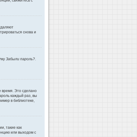
енции, свяжитесь с
 удаляют
трироваться снова и
ылку
Забыли пароль?
.
е время. Это сделано
ароль каждый раз, вы
имер в библиотеке,
и, такие как
енцию или выходом с