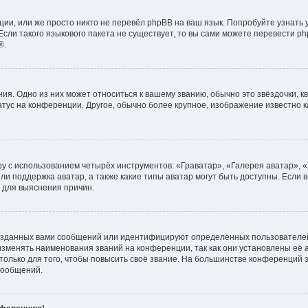
ии, или же просто никто не перевёл phpBB на ваш язык. Попробуйте узнать
сли такого языкового пакета не существует, то вы сами можете перевести ph
®.
я. Одно из них может относиться к вашему званию, обычно это звёздочки, кв
атус на конференции. Другое, обычно более крупное, изображение известно 
у с использованием четырёх инструментов: «Граватар», «Галерея аватар», 
ли поддержка аватар, а также какие типы аватар могут быть доступны. Если 
 для выяснения причин.
озданных вами сообщений или идентифицируют определённых пользователей
зменять наименования званий на конференции, так как они установлены её
лько для того, чтобы повысить своё звание. На большинстве конференций э
сообщений.