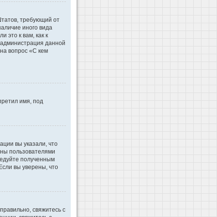
 Штатов, требующий от
наличие иного вида
это к вам, как к
d администрация данной
на вопрос «С кем
претил имя, под
ации вы указали, что
ваны пользователями
ледуйте полученным
Если вы уверены, что
правильно, свяжитесь с