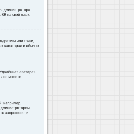
 у администратора
pBB на свой язык.
адратики или точки,
как «аватара» и обычно
«Удалённая аватара»
вы не можете
: например,
 администратором.
то запрещено, и