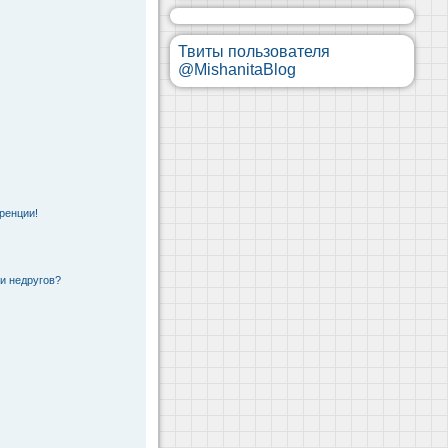
Твиты пользователя
@MishanitaBlog
ренции!
 и недругов?