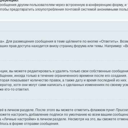
онференцию!
сообщения другим пользователям через встроенную в конференцию форму, и 
, чтобы предотвратить злоупотребления почтовой системой анонимными поль
ма». Для размещения сообщения в теме щёлкните по кнопке «Ответить». Воз
ваших прав доступа находится внизу страниц форума или темы. Например: «
ции, вы можете редактировать и удалять только свои собственные сообщени
щении, иногда только в течение ограниченного времени после его создания. 
орая показывает количество правок, а также дату и время последней из них.
ратор, хотя они могут сами написать о сделанных изменениях по своему усм
е кто-то ответил.
её в личном разделе. После этого вы можете отметить флажком пункт
Присое
можете настроить добавление подписи по умолчанию ко всем вашим сообщен
 «Личные настройки» в личном разделе. Несмотря на это, вы сможете отмен
дпись
в форме отправки сообщения.