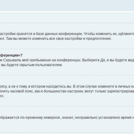
астройки хранятся в базе данных конференции. Чтобы изменить их, щёлкнит
дел
. Там вы можете изменить все свои настройки и предпочтения.
онференции»?
ию
Скрывать моё пребывание на конференции
. Выберите
Да
, и вы будете ви
х вы будете скрытым пользователем.
су, а не к тому, в котором находитесь вы. В этом случае измените в личных 
изменять часовой пояс, как и большинство настроек, могут только зарегистриро
то.
тображается по-прежнему неверное, значит, неправильно установлено время 