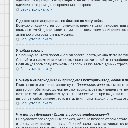
администратором, чтобы проверить, не был ли вам закрыт доступ 
администратором для исправления настроек.
Вернуться к началу
Я давно зарегистрирован, но больше не могу войти!
Возможно, администратор по какой-то причине деактивировал или 
пользователей, длительное время не оставляющих сообщения, что
активнее участвовать в дискуссиях.
Вернуться к началу
Я забыл пароль!
Не паникуйте! Хотя пароль нельзя восстановить, можно легко пол
Следуйте инструкциям, и скоро вы снова сможете войти на конфер
Если не удалось получить новый пароль, свяжитесь с администрат
Вернуться к началу
Почему мне периодически приходится повторять ввод имени и п
Если вы не отметили флажком пункт
Запомнить меня
, вы сможете 
для того, чтобы никто другой не смог воспользоваться вашей учётн
можете отметить флажком пункт
Запомнить меня
при входе на кон
интернет-кафе, университете и т. д. Если пункт
Запомнить меня
отс
Вернуться к началу
Что делает функция «Удалить cookies конференции»?
Она удаляет все созданные cookies, которые позволяют вам остава
отслеживание прочитанных сообщений, если эта возможность вклю