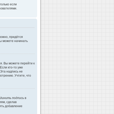
только если
зователями.
можно, придётся
Вы можете начинать
я. Вы можете перейти к
Если кто-то уже
 Эта надпись не
отрению. Учтите, что
динить подпись
в
иям, сделав
ить добавление