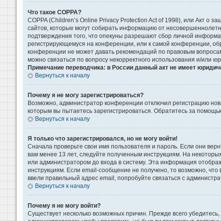
Что такое COPPA?
COPPA (Children’s Online Privacy Protection Act of 1998), или Акт 
сайтов, которые могут собирать информацию от несовершеннолетни
подтверждения того, что опекуны разрешают сбор личной информаци
регистрирующемуся на конференции, или к самой конференции, обр
конференции не может давать рекомендаций по правовым вопросам 
можно связаться по вопросу некорректного использования и/или ю
Примечание переводчика: в России данный акт не имеет юридич
Вернуться к началу
Почему я не могу зарегистрироваться?
Возможно, администратор конференции отключил регистрацию новых
которым вы пытаетесь зарегистрироваться. Обратитесь за помощь
Вернуться к началу
Я только что зарегистрировался, но не могу войти!
Сначала проверьте свои имя пользователя и пароль. Если они верн
вам менее 13 лет, следуйте полученным инструкциям. На некоторы
или администратором до входа в систему. Эта информация отображ
инструкциям. Если email-сообщение не получено, то возможно, что
ввели правильный адрес email, попробуйте связаться с администра
Вернуться к началу
Почему я не могу войти?
Существует несколько возможных причин. Прежде всего убедитесь, 