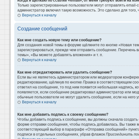
Когда я щёлкаю по ссылке «email», от меня требуют войти на к
Только зарегистрированные пользователи могут отправлять email-
администратор включил такую возможность. Это сделано для того
Вернуться к началу
Создание сообщений
Как мне создать новую тему или сообщение?
Для создания новой темы в форуме щёлкните по кнопке «Новая те
зарегистрироваться, прежде чем отправить сообщение. Перечень 
темы», «Вы можете добавлять вложения» и т. п.
Вернуться к началу
Как мне отредактировать или удалить сообщение?
Если вы не являетесь администратором или модератором конферен
редактированию, щёлкнув по кнопке
Правка
в соответствующем сооб
ответил на сообщение, то под ним появится небольшая надпись, кот
появляется, если сообщение редактировал администратор или моде
обычные пользователи не могут удалить сообщение, если на него уж
Вернуться к началу
Как мне добавить подпись к своему сообщению?
Чтобы добавить подпись к сообщению, вы должны сначала создать 
форме отправки сообщения, чтобы подпись добавилась. Вы также 
соответствующий выбор в параграфе «Отправка сообщений» пункта
подписи в отдельных сообщениях, убрав флажок
Присоединить по