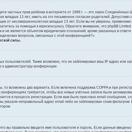
о защите частных прав ребёнка в интернете от 1998 г. — это закон Соединённых
х младше 13 лет, иметь на это письменное согласие родителей. Допустимо 
и от несовершеннолетних младше 13 лет. Если вы не уверены, применимо ли 
атитесь за помощью к юрисконсульту. Обратите внимание, что phpBB Limite
и не является объектом юридических отношений, кроме указанных в ответе 
ридических вопросов, связанных с этой конференцией?».
еской силы.
 пользователей. Также возможно, что он заблокировал ваш IP-адрес или за
ю к администратору конференции.
ы, то возможны два варианта. Если включена поддержка COPPA и при регистр
х конференциях требуется, чтобы все новые учётные записи были активиро
ается в процессе регистрации. Если вам было прислано email-сообщение, с
 вы указали неправильный адрес email либо он заблокирован спам-фильтром. 
тором.
что вы правильно вводите имя пользователя и пароль. Если данные введены 