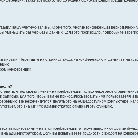
к конференции. Также возможно, что допущена ошибка в конфигурации конфер
удалил вашу учётную запись. Кроме того, многие конференции периодически
бы уменьшить размер базы данных. Если это произошло, попробуйте зарегис
учить новый. Перейдите на страницу входа на конференцию и щёлкните на сс
енцию.
ором конференции.
ароля?
оставаться под своим именем на конференции только некоторое ограниченно
ой записью. Для того чтобы вам не приходилось вводить имя пользователя и п
ференцию. Не рекомендуется делать это на общедоступном компьютере, напр
утствует, это значит, что администратор отключил эту функцию.
ться авторизованным на этой конференции, а также выполняют другие функци
чена администратором. Если вы испытываете трудности с входом на конфер