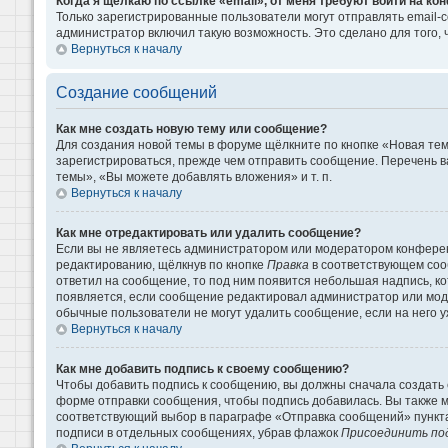
Когда я щёлкаю по ссылке «email», от меня требуют войти на к
Только зарегистрированные пользователи могут отправлять email-
администратор включил такую возможность. Это сделано для того
Вернуться к началу
Создание сообщений
Как мне создать новую тему или сообщение?
Для создания новой темы в форуме щёлкните по кнопке «Новая те
зарегистрироваться, прежде чем отправить сообщение. Перечень 
темы», «Вы можете добавлять вложения» и т. п.
Вернуться к началу
Как мне отредактировать или удалить сообщение?
Если вы не являетесь администратором или модератором конферен
редактированию, щёлкнув по кнопке
Правка
в соответствующем сооб
ответил на сообщение, то под ним появится небольшая надпись, кот
появляется, если сообщение редактировал администратор или моде
обычные пользователи не могут удалить сообщение, если на него уж
Вернуться к началу
Как мне добавить подпись к своему сообщению?
Чтобы добавить подпись к сообщению, вы должны сначала создать 
форме отправки сообщения, чтобы подпись добавилась. Вы также 
соответствующий выбор в параграфе «Отправка сообщений» пункта
подписи в отдельных сообщениях, убрав флажок
Присоединить по