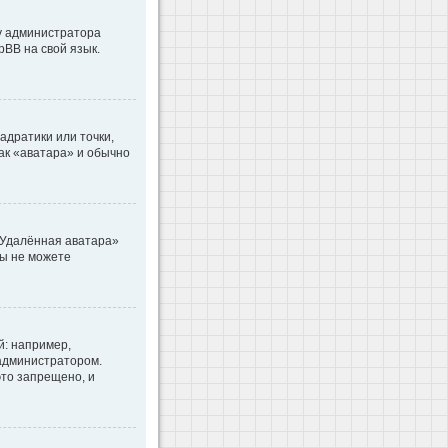
 у администратора
pBB на свой язык.
адратики или точки,
как «аватара» и обычно
«Удалённая аватара»
вы не можете
: например,
 администратором.
то запрещено, и