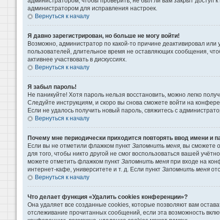
администратором, чтобы проверить, не был ли вам закрыт доступ 
администратором для исправления настроек.
Вернуться к началу
Я давно зарегистрирован, но больше не могу войти!
Возможно, администратор по какой-то причине деактивировал или 
пользователей, длительное время не оставляющих сообщения, что
активнее участвовать в дискуссиях.
Вернуться к началу
Я забыл пароль!
Не паникуйте! Хотя пароль нельзя восстановить, можно легко пол
Следуйте инструкциям, и скоро вы снова сможете войти на конфер
Если не удалось получить новый пароль, свяжитесь с администрат
Вернуться к началу
Почему мне периодически приходится повторять ввод имени и п
Если вы не отметили флажком пункт
Запомнить меня
, вы сможете 
для того, чтобы никто другой не смог воспользоваться вашей учётн
можете отметить флажком пункт
Запомнить меня
при входе на кон
интернет-кафе, университете и т. д. Если пункт
Запомнить меня
отс
Вернуться к началу
Что делает функция «Удалить cookies конференции»?
Она удаляет все созданные cookies, которые позволяют вам остава
отслеживание прочитанных сообщений, если эта возможность вклю