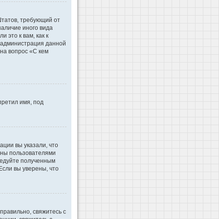
 Штатов, требующий от
наличие иного вида
это к вам, как к
d администрация данной
на вопрос «С кем
претил имя, под
ации вы указали, что
ваны пользователями
ледуйте полученным
Если вы уверены, что
правильно, свяжитесь с