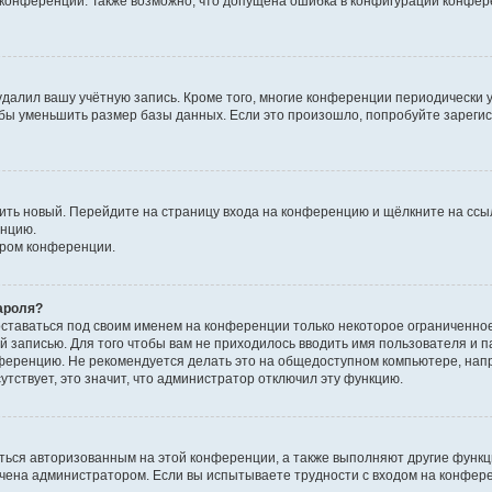
к конференции. Также возможно, что допущена ошибка в конфигурации конфер
удалил вашу учётную запись. Кроме того, многие конференции периодически
бы уменьшить размер базы данных. Если это произошло, попробуйте зарегис
учить новый. Перейдите на страницу входа на конференцию и щёлкните на сс
енцию.
ором конференции.
ароля?
оставаться под своим именем на конференции только некоторое ограниченно
ой записью. Для того чтобы вам не приходилось вводить имя пользователя и п
ференцию. Не рекомендуется делать это на общедоступном компьютере, напр
утствует, это значит, что администратор отключил эту функцию.
ться авторизованным на этой конференции, а также выполняют другие функци
чена администратором. Если вы испытываете трудности с входом на конфер