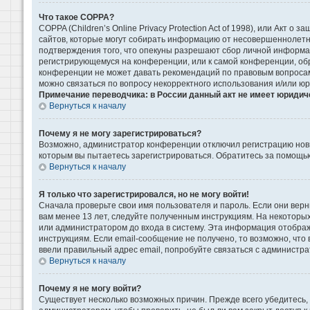
Что такое COPPA?
COPPA (Children’s Online Privacy Protection Act of 1998), или Акт 
сайтов, которые могут собирать информацию от несовершеннолетни
подтверждения того, что опекуны разрешают сбор личной информаци
регистрирующемуся на конференции, или к самой конференции, обр
конференции не может давать рекомендаций по правовым вопросам 
можно связаться по вопросу некорректного использования и/или ю
Примечание переводчика: в России данный акт не имеет юридич
Вернуться к началу
Почему я не могу зарегистрироваться?
Возможно, администратор конференции отключил регистрацию новых
которым вы пытаетесь зарегистрироваться. Обратитесь за помощь
Вернуться к началу
Я только что зарегистрировался, но не могу войти!
Сначала проверьте свои имя пользователя и пароль. Если они верн
вам менее 13 лет, следуйте полученным инструкциям. На некоторы
или администратором до входа в систему. Эта информация отображ
инструкциям. Если email-сообщение не получено, то возможно, что
ввели правильный адрес email, попробуйте связаться с администра
Вернуться к началу
Почему я не могу войти?
Существует несколько возможных причин. Прежде всего убедитесь, 