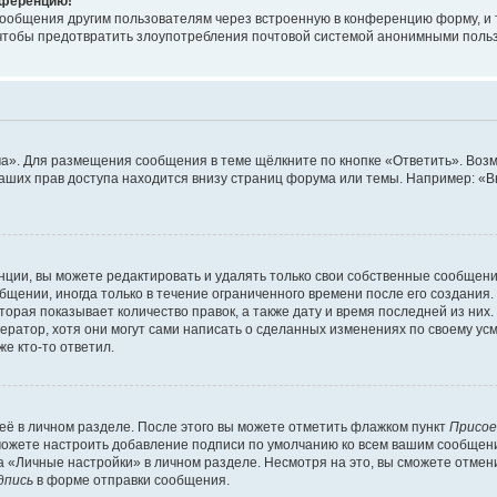
онференцию!
сообщения другим пользователям через встроенную в конференцию форму, и 
, чтобы предотвратить злоупотребления почтовой системой анонимными поль
ма». Для размещения сообщения в теме щёлкните по кнопке «Ответить». Воз
ваших прав доступа находится внизу страниц форума или темы. Например: «
ции, вы можете редактировать и удалять только свои собственные сообщени
щении, иногда только в течение ограниченного времени после его создания. 
орая показывает количество правок, а также дату и время последней из них.
ратор, хотя они могут сами написать о сделанных изменениях по своему усм
е кто-то ответил.
её в личном разделе. После этого вы можете отметить флажком пункт
Присое
можете настроить добавление подписи по умолчанию ко всем вашим сообщен
 «Личные настройки» в личном разделе. Несмотря на это, вы сможете отмен
дпись
в форме отправки сообщения.