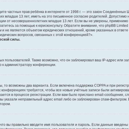
о защите частных прав ребёнка в интернете от 1998 г. — это закон Соединённых
х младше 13 лет, иметь на это письменное согласие родителей. Допустимо 
и от несовершеннолетних младше 13 лет. Если вы не уверены, применимо ли 
атитесь за помощью к юрисконсульту. Обратите внимание, что phpBB Limite
и не является объектом юридических отношений, кроме указанных в ответе 
ридических вопросов, связанных с этой конференцией?».
еской силы.
 пользователей. Также возможно, что он заблокировал ваш IP-адрес или за
ю к администратору конференции.
ы, то возможны два варианта. Если включена поддержка COPPA и при регистр
х конференциях требуется, чтобы все новые учётные записи были активиро
ается в процессе регистрации. Если вам было прислано email-сообщение, с
 вы указали неправильный адрес email либо он заблокирован спам-фильтром. 
тором.
что вы правильно вводите имя пользователя и пароль. Если данные введены 