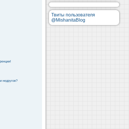
Твиты пользователя
@MishanitaBlog
ренции!
 и недругов?