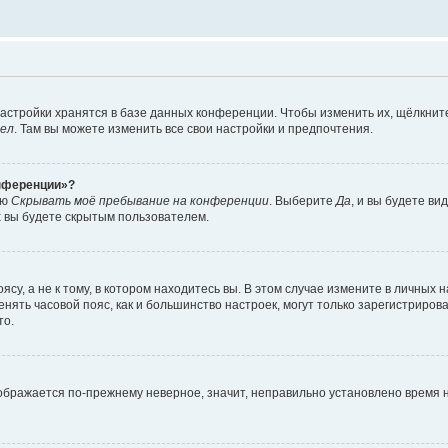
астройки хранятся в базе данных конференции. Чтобы изменить их, щёлкнит
дел
. Там вы можете изменить все свои настройки и предпочтения.
онференции»?
ию
Скрывать моё пребывание на конференции
. Выберите
Да
, и вы будете ви
х вы будете скрытым пользователем.
су, а не к тому, в котором находитесь вы. В этом случае измените в личных 
изменять часовой пояс, как и большинство настроек, могут только зарегистриро
то.
тображается по-прежнему неверное, значит, неправильно установлено время 