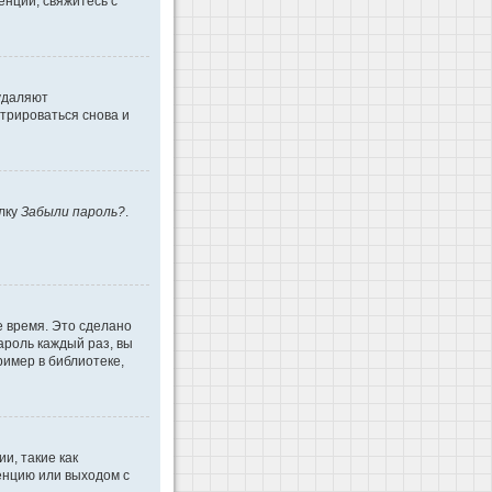
енции, свяжитесь с
 удаляют
трироваться снова и
ылку
Забыли пароль?
.
е время. Это сделано
ароль каждый раз, вы
имер в библиотеке,
и, такие как
енцию или выходом с