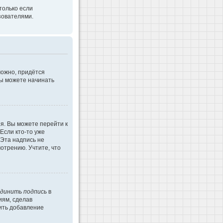
только если
зователями.
можно, придётся
Вы можете начинать
я. Вы можете перейти к
Если кто-то уже
 Эта надпись не
отрению. Учтите, что
динить подпись
в
иям, сделав
ить добавление