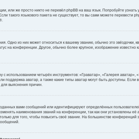
ии, или же просто никто не перевёл phpBB на ваш язык. Попробуйте узнать
сли такого языкового пакета не существует, то вы сами можете перевести ph
®.
я. Одно из них может относиться к вашему званию, обычно это звёздочки, кв
атус на конференции. Другое, обычно более крупное, изображение известно 
у с использованием четырёх инструментов: «Граватар», «Галерея аватар», 
ли поддержка аватар, а также какие типы аватар могут быть доступны. Если 
 для выяснения причин.
озданных вами сообщений или идентифицируют определённых пользователей
зменять наименования званий на конференции, так как они установлены её
лько для того, чтобы повысить своё звание. На большинстве конференций э
сообщений.