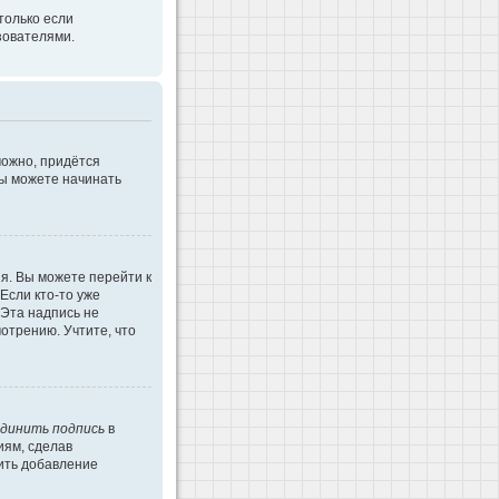
только если
зователями.
можно, придётся
Вы можете начинать
я. Вы можете перейти к
Если кто-то уже
 Эта надпись не
отрению. Учтите, что
динить подпись
в
иям, сделав
ить добавление