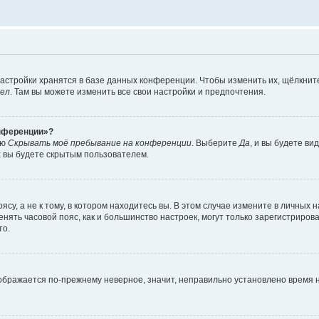
астройки хранятся в базе данных конференции. Чтобы изменить их, щёлкнит
дел
. Там вы можете изменить все свои настройки и предпочтения.
онференции»?
ию
Скрывать моё пребывание на конференции
. Выберите
Да
, и вы будете ви
х вы будете скрытым пользователем.
су, а не к тому, в котором находитесь вы. В этом случае измените в личных 
изменять часовой пояс, как и большинство настроек, могут только зарегистриро
то.
тображается по-прежнему неверное, значит, неправильно установлено время 