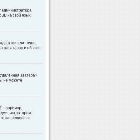
 у администратора
pBB на свой язык.
адратики или точки,
как «аватара» и обычно
«Удалённая аватара»
вы не можете
: например,
 администратором.
то запрещено, и