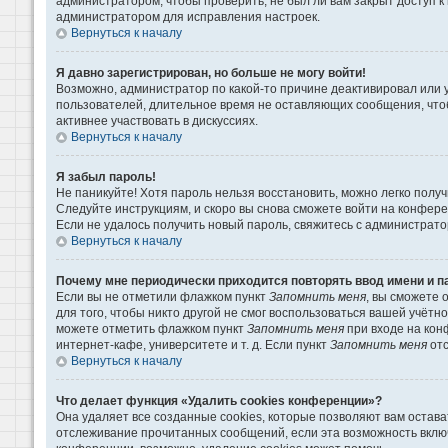
администратором, чтобы проверить, не был ли вам закрыт доступ 
администратором для исправления настроек.
Вернуться к началу
Я давно зарегистрирован, но больше не могу войти!
Возможно, администратор по какой-то причине деактивировал или 
пользователей, длительное время не оставляющих сообщения, что
активнее участвовать в дискуссиях.
Вернуться к началу
Я забыл пароль!
Не паникуйте! Хотя пароль нельзя восстановить, можно легко пол
Следуйте инструкциям, и скоро вы снова сможете войти на конфер
Если не удалось получить новый пароль, свяжитесь с администрат
Вернуться к началу
Почему мне периодически приходится повторять ввод имени и п
Если вы не отметили флажком пункт
Запомнить меня
, вы сможете 
для того, чтобы никто другой не смог воспользоваться вашей учётн
можете отметить флажком пункт
Запомнить меня
при входе на кон
интернет-кафе, университете и т. д. Если пункт
Запомнить меня
отс
Вернуться к началу
Что делает функция «Удалить cookies конференции»?
Она удаляет все созданные cookies, которые позволяют вам остава
отслеживание прочитанных сообщений, если эта возможность вклю