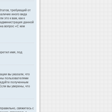
 Штатов, требующий от
наличие иного вида
это к вам, как к
d администрация данной
на вопрос «С кем
претил имя, под
ации вы указали, что
ваны пользователями
ледуйте полученным
Если вы уверены, что
правильно, свяжитесь с