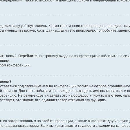
к конференции. Также возможно, что допущена ошибка в конфигурации конфер
удалил вашу учётную запись. Кроме того, многие конференции периодически
бы уменьшить размер базы данных. Если это произошло, попробуйте зарегис
учить новый. Перейдите на страницу входа на конференцию и щёлкните на сс
енцию.
ором конференции.
ароля?
оставаться под своим именем на конференции только некоторое ограниченно
ой записью. Для того чтобы вам не приходилось вводить имя пользователя и п
ференцию. Не рекомендуется делать это на общедоступном компьютере, напр
утствует, это значит, что администратор отключил эту функцию.
ться авторизованным на этой конференции, а также выполняют другие функци
чена администратором. Если вы испытываете трудности с входом на конфер