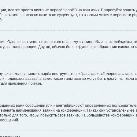
ии, или же просто никто не перевёл phpBB на ваш язык. Попробуйте узнать
сли такого языкового пакета не существует, то вы сами можете перевести ph
®.
я. Одно из них может относиться к вашему званию, обычно это звёздочки, кв
атус на конференции. Другое, обычно более крупное, изображение известно 
у с использованием четырёх инструментов: «Граватар», «Галерея аватар», 
ли поддержка аватар, а также какие типы аватар могут быть доступны. Если 
 для выяснения причин.
озданных вами сообщений или идентифицируют определённых пользователей
зменять наименования званий на конференции, так как они установлены её
лько для того, чтобы повысить своё звание. На большинстве конференций э
сообщений.