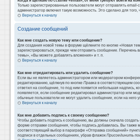
Когда я щёлкаю по ссылке «email», от меня требуют войти на к
Только зарегистрированные пользователи могут отправлять email-
администратор включил такую возможность. Это сделано для того
Вернуться к началу
Создание сообщений
Как мне создать новую тему или сообщение?
Для создания новой темы в форуме щёлкните по кнопке «Новая те
зарегистрироваться, прежде чем отправить сообщение. Перечень 
темы», «Вы можете добавлять вложения» и т. п.
Вернуться к началу
Как мне отредактировать или удалить сообщение?
Если вы не являетесь администратором или модератором конферен
редактированию, щёлкнув по кнопке
Правка
в соответствующем сооб
ответил на сообщение, то под ним появится небольшая надпись, кот
появляется, если сообщение редактировал администратор или моде
обычные пользователи не могут удалить сообщение, если на него уж
Вернуться к началу
Как мне добавить подпись к своему сообщению?
Чтобы добавить подпись к сообщению, вы должны сначала создать 
форме отправки сообщения, чтобы подпись добавилась. Вы также 
соответствующий выбор в параграфе «Отправка сообщений» пункта
подписи в отдельных сообщениях, убрав флажок
Присоединить по