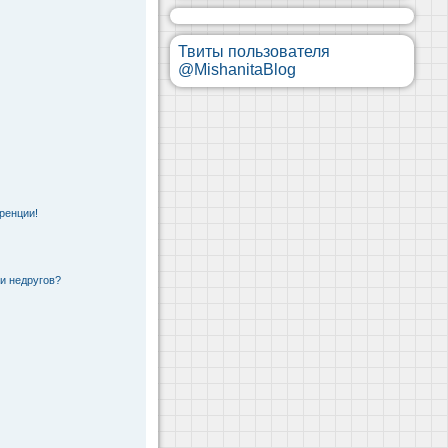
Твиты пользователя
@MishanitaBlog
ренции!
 и недругов?