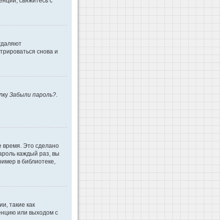
енции, свяжитесь с
 удаляют
трироваться снова и
ылку
Забыли пароль?
.
е время. Это сделано
ароль каждый раз, вы
имер в библиотеке,
и, такие как
енцию или выходом с