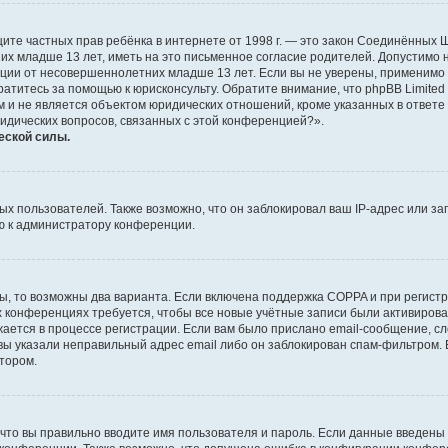
о защите частных прав ребёнка в интернете от 1998 г. — это закон Соединённых
х младше 13 лет, иметь на это письменное согласие родителей. Допустимо 
и от несовершеннолетних младше 13 лет. Если вы не уверены, применимо ли 
атитесь за помощью к юрисконсульту. Обратите внимание, что phpBB Limite
и не является объектом юридических отношений, кроме указанных в ответе 
ридических вопросов, связанных с этой конференцией?».
еской силы.
 пользователей. Также возможно, что он заблокировал ваш IP-адрес или за
ю к администратору конференции.
ы, то возможны два варианта. Если включена поддержка COPPA и при регистр
х конференциях требуется, чтобы все новые учётные записи были активиро
ается в процессе регистрации. Если вам было прислано email-сообщение, с
 вы указали неправильный адрес email либо он заблокирован спам-фильтром. 
тором.
что вы правильно вводите имя пользователя и пароль. Если данные введены 