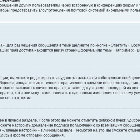
онференцию!
сообщения другим пользователям через встроенную в конференцию форму, и 
, чтобы предотвратить злоупотребления почтовой системой анонимными поль
ма». Для размещения сообщения в теме щёлкните по кнопке «Ответить». Воз
ваших прав доступа находится внизу страниц форума или темы. Например: «
ции, вы можете редактировать и удалять только свои собственные сообщени
щении, иногда только в течение ограниченного времени после его создания. 
орая показывает количество правок, а также дату и время последней из них.
ратор, хотя они могут сами написать о сделанных изменениях по своему усм
е кто-то ответил.
её в личном разделе. После этого вы можете отметить флажком пункт
Присое
можете настроить добавление подписи по умолчанию ко всем вашим сообщен
 «Личные настройки» в личном разделе. Несмотря на это, вы сможете отмен
дпись
в форме отправки сообщения.