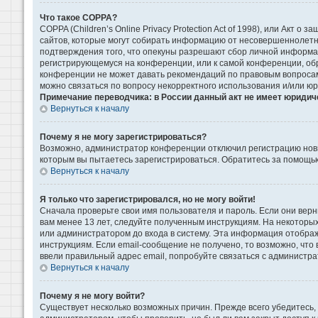
Что такое COPPA?
COPPA (Children’s Online Privacy Protection Act of 1998), или Акт 
сайтов, которые могут собирать информацию от несовершеннолетни
подтверждения того, что опекуны разрешают сбор личной информаци
регистрирующемуся на конференции, или к самой конференции, обр
конференции не может давать рекомендаций по правовым вопросам 
можно связаться по вопросу некорректного использования и/или ю
Примечание переводчика: в России данный акт не имеет юридич
Вернуться к началу
Почему я не могу зарегистрироваться?
Возможно, администратор конференции отключил регистрацию новых
которым вы пытаетесь зарегистрироваться. Обратитесь за помощь
Вернуться к началу
Я только что зарегистрировался, но не могу войти!
Сначала проверьте свои имя пользователя и пароль. Если они верн
вам менее 13 лет, следуйте полученным инструкциям. На некоторы
или администратором до входа в систему. Эта информация отображ
инструкциям. Если email-сообщение не получено, то возможно, что
ввели правильный адрес email, попробуйте связаться с администра
Вернуться к началу
Почему я не могу войти?
Существует несколько возможных причин. Прежде всего убедитесь, 