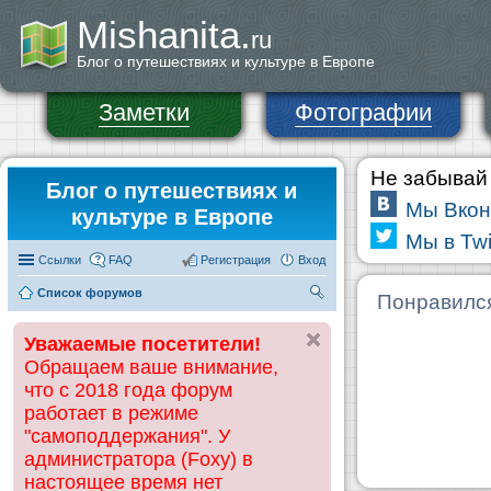
Mishanita.
ru
Блог о путешествиях и культуре в Европе
Заметки
Фотографии
Не забывай 
Блог о путешествиях и
Мы Вкон
культуре в Европе
Мы в Twi
Ссылки
FAQ
Регистрация
Вход
Список форумов
П
Понравилс
ои
Уважаемые посетители!
ск
Обращаем ваше внимание,
что с 2018 года форум
работает в режиме
"самоподдержания". У
администратора (Foxy) в
настоящее время нет