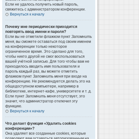
Если не удалось получить новый пароль,
свяжитесь с администратором конференции.
Вернуться к началу
Почему мне периодически приходится
повторять ввод имени и пароля?
Если вы не отметили флажком пункт
Запомнить
меня
, вы сможете оставаться под своим именем
на конференции только некоторое
ограниченное время. Это сделано для того,
чтобы никто другой не смог воспользоваться
вашей учётной записью. Для того чтобы вам не
приходилось вводить имя пользователя и
пароль каждый раз, вы можете отметить
флажком пункт
Запомнить меня
при входе на
конференцию. Не рекомендуется делать это на
общедоступном компьютере, например в
библиотеке, интернет-кафе, университете и т. д.
Если пункт
Запомнить меня
отсутствует, это
значит, что администратор отключил эту
функцию.
Вернуться к началу
Что делает функция «Удалить cookies
конференции»?
Она удаляет все созданные cookies, которые
позволяют вам оставаться авторизованным на