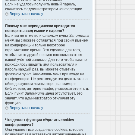
Если не удалось получить новый пароль,
свяжитесь с администратором конференции.
Вернуться к началу
Почему мне периодически приходится
повторять ввод имени и пароля?
Если вы не отметили флажком пункт
Запомнить
меня
, вы сможете оставаться под своим именем
на конференции только некоторое
ограниченное время. Это сделано для того,
чтобы никто другой не смог воспользоваться
вашей учётной записью. Для того чтобы вам не
приходилось вводить имя пользователя и
пароль каждый раз, вы можете отметить
флажком пункт
Запомнить меня
при входе на
конференцию. Не рекомендуется делать это на
общедоступном компьютере, например в
библиотеке, интернет-кафе, университете и т. д.
Если пункт
Запомнить меня
отсутствует, это
значит, что администратор отключил эту
функцию.
Вернуться к началу
Что делает функция «Удалить cookies
конференции»?
Она удаляет все созданные cookies, которые
позволяют вам оставаться авторизованным на