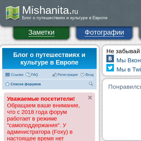
Mishanita.
ru
Блог о путешествиях и культуре в Европе
Заметки
Фотографии
Не забывай 
Блог о путешествиях и
Мы Вкон
культуре в Европе
Мы в Twi
Ссылки
FAQ
Регистрация
Вход
Список форумов
П
Понравилс
ои
Уважаемые посетители!
ск
Обращаем ваше внимание,
что с 2018 года форум
работает в режиме
"самоподдержания". У
администратора (Foxy) в
настоящее время нет