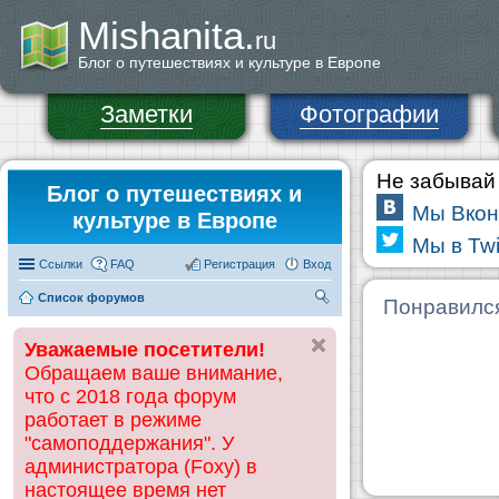
Mishanita.
ru
Блог о путешествиях и культуре в Европе
Заметки
Фотографии
Не забывай 
Блог о путешествиях и
Мы Вкон
культуре в Европе
Мы в Twi
Ссылки
FAQ
Регистрация
Вход
Список форумов
П
Понравилс
ои
Уважаемые посетители!
ск
Обращаем ваше внимание,
что с 2018 года форум
работает в режиме
"самоподдержания". У
администратора (Foxy) в
настоящее время нет