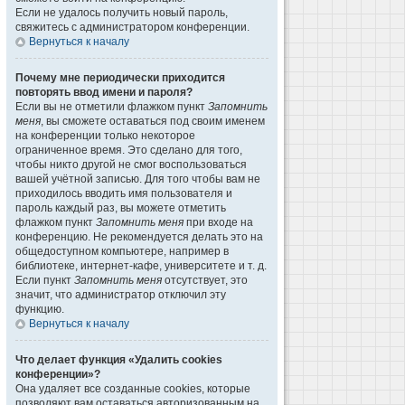
Если не удалось получить новый пароль,
свяжитесь с администратором конференции.
Вернуться к началу
Почему мне периодически приходится
повторять ввод имени и пароля?
Если вы не отметили флажком пункт
Запомнить
меня
, вы сможете оставаться под своим именем
на конференции только некоторое
ограниченное время. Это сделано для того,
чтобы никто другой не смог воспользоваться
вашей учётной записью. Для того чтобы вам не
приходилось вводить имя пользователя и
пароль каждый раз, вы можете отметить
флажком пункт
Запомнить меня
при входе на
конференцию. Не рекомендуется делать это на
общедоступном компьютере, например в
библиотеке, интернет-кафе, университете и т. д.
Если пункт
Запомнить меня
отсутствует, это
значит, что администратор отключил эту
функцию.
Вернуться к началу
Что делает функция «Удалить cookies
конференции»?
Она удаляет все созданные cookies, которые
позволяют вам оставаться авторизованным на