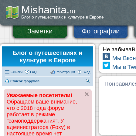
Mishanita.
ru
Блог о путешествиях и культуре в Европе
Заметки
Фотографии
Не забывай 
Блог о путешествиях и
Мы Вкон
культуре в Европе
Мы в Twi
Ссылки
FAQ
Регистрация
Вход
Список форумов
П
Понравилс
ои
Уважаемые посетители!
ск
Обращаем ваше внимание,
что с 2018 года форум
работает в режиме
"самоподдержания". У
администратора (Foxy) в
настоящее время нет