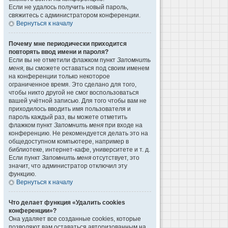
Если не удалось получить новый пароль,
свяжитесь с администратором конференции.
Вернуться к началу
Почему мне периодически приходится
повторять ввод имени и пароля?
Если вы не отметили флажком пункт
Запомнить
меня
, вы сможете оставаться под своим именем
на конференции только некоторое
ограниченное время. Это сделано для того,
чтобы никто другой не смог воспользоваться
вашей учётной записью. Для того чтобы вам не
приходилось вводить имя пользователя и
пароль каждый раз, вы можете отметить
флажком пункт
Запомнить меня
при входе на
конференцию. Не рекомендуется делать это на
общедоступном компьютере, например в
библиотеке, интернет-кафе, университете и т. д.
Если пункт
Запомнить меня
отсутствует, это
значит, что администратор отключил эту
функцию.
Вернуться к началу
Что делает функция «Удалить cookies
конференции»?
Она удаляет все созданные cookies, которые
позволяют вам оставаться авторизованным на