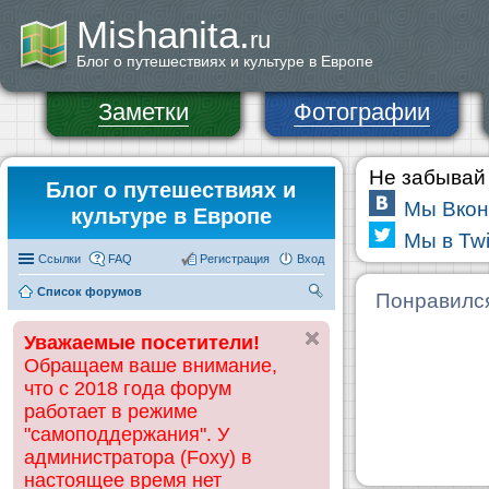
Mishanita.
ru
Блог о путешествиях и культуре в Европе
Заметки
Фотографии
Не забывай 
Блог о путешествиях и
Мы Вкон
культуре в Европе
Мы в Twi
Ссылки
FAQ
Регистрация
Вход
Список форумов
П
Понравилс
ои
Уважаемые посетители!
ск
Обращаем ваше внимание,
что с 2018 года форум
работает в режиме
"самоподдержания". У
администратора (Foxy) в
настоящее время нет