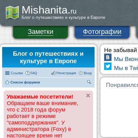
Mishanita.
ru
Блог о путешествиях и культуре в Европе
Заметки
Фотографии
Не забывай 
Блог о путешествиях и
Мы Вкон
культуре в Европе
Мы в Twi
Ссылки
FAQ
Регистрация
Вход
Список форумов
П
Понравилс
ои
Уважаемые посетители!
ск
Обращаем ваше внимание,
что с 2018 года форум
работает в режиме
"самоподдержания". У
администратора (Foxy) в
настоящее время нет