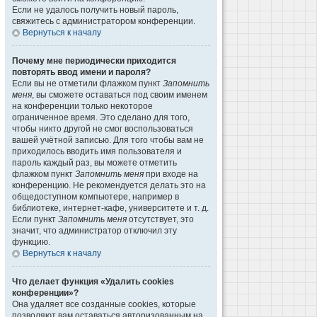
Если не удалось получить новый пароль,
свяжитесь с администратором конференции.
Вернуться к началу
Почему мне периодически приходится
повторять ввод имени и пароля?
Если вы не отметили флажком пункт
Запомнить
меня
, вы сможете оставаться под своим именем
на конференции только некоторое
ограниченное время. Это сделано для того,
чтобы никто другой не смог воспользоваться
вашей учётной записью. Для того чтобы вам не
приходилось вводить имя пользователя и
пароль каждый раз, вы можете отметить
флажком пункт
Запомнить меня
при входе на
конференцию. Не рекомендуется делать это на
общедоступном компьютере, например в
библиотеке, интернет-кафе, университете и т. д.
Если пункт
Запомнить меня
отсутствует, это
значит, что администратор отключил эту
функцию.
Вернуться к началу
Что делает функция «Удалить cookies
конференции»?
Она удаляет все созданные cookies, которые
позволяют вам оставаться авторизованным на