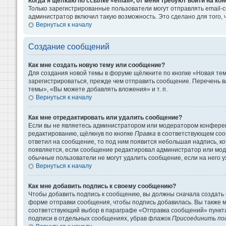
Когда я щёлкаю по ссылке «email», от меня требуют войти на к
Только зарегистрированные пользователи могут отправлять email-
администратор включил такую возможность. Это сделано для того
Вернуться к началу
Создание сообщений
Как мне создать новую тему или сообщение?
Для создания новой темы в форуме щёлкните по кнопке «Новая те
зарегистрироваться, прежде чем отправить сообщение. Перечень 
темы», «Вы можете добавлять вложения» и т. п.
Вернуться к началу
Как мне отредактировать или удалить сообщение?
Если вы не являетесь администратором или модератором конферен
редактированию, щёлкнув по кнопке
Правка
в соответствующем сооб
ответил на сообщение, то под ним появится небольшая надпись, кот
появляется, если сообщение редактировал администратор или моде
обычные пользователи не могут удалить сообщение, если на него уж
Вернуться к началу
Как мне добавить подпись к своему сообщению?
Чтобы добавить подпись к сообщению, вы должны сначала создать 
форме отправки сообщения, чтобы подпись добавилась. Вы также 
соответствующий выбор в параграфе «Отправка сообщений» пункта
подписи в отдельных сообщениях, убрав флажок
Присоединить по