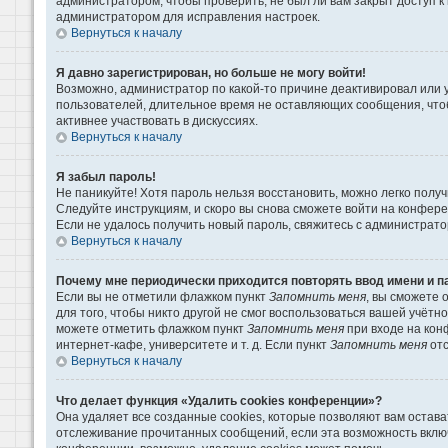
администратором, чтобы проверить, не был ли вам закрыт доступ 
администратором для исправления настроек.
Вернуться к началу
Я давно зарегистрирован, но больше не могу войти!
Возможно, администратор по какой-то причине деактивировал или 
пользователей, длительное время не оставляющих сообщения, что
активнее участвовать в дискуссиях.
Вернуться к началу
Я забыл пароль!
Не паникуйте! Хотя пароль нельзя восстановить, можно легко пол
Следуйте инструкциям, и скоро вы снова сможете войти на конфер
Если не удалось получить новый пароль, свяжитесь с администрат
Вернуться к началу
Почему мне периодически приходится повторять ввод имени и п
Если вы не отметили флажком пункт
Запомнить меня
, вы сможете 
для того, чтобы никто другой не смог воспользоваться вашей учётн
можете отметить флажком пункт
Запомнить меня
при входе на кон
интернет-кафе, университете и т. д. Если пункт
Запомнить меня
отс
Вернуться к началу
Что делает функция «Удалить cookies конференции»?
Она удаляет все созданные cookies, которые позволяют вам остава
отслеживание прочитанных сообщений, если эта возможность вклю