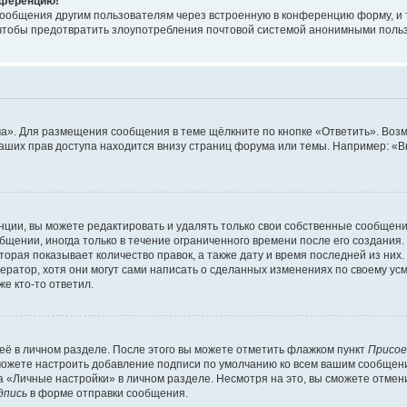
онференцию!
сообщения другим пользователям через встроенную в конференцию форму, и 
, чтобы предотвратить злоупотребления почтовой системой анонимными поль
ма». Для размещения сообщения в теме щёлкните по кнопке «Ответить». Воз
ваших прав доступа находится внизу страниц форума или темы. Например: «
ции, вы можете редактировать и удалять только свои собственные сообщени
щении, иногда только в течение ограниченного времени после его создания. 
орая показывает количество правок, а также дату и время последней из них.
ратор, хотя они могут сами написать о сделанных изменениях по своему усм
е кто-то ответил.
её в личном разделе. После этого вы можете отметить флажком пункт
Присое
можете настроить добавление подписи по умолчанию ко всем вашим сообщен
 «Личные настройки» в личном разделе. Несмотря на это, вы сможете отмен
дпись
в форме отправки сообщения.