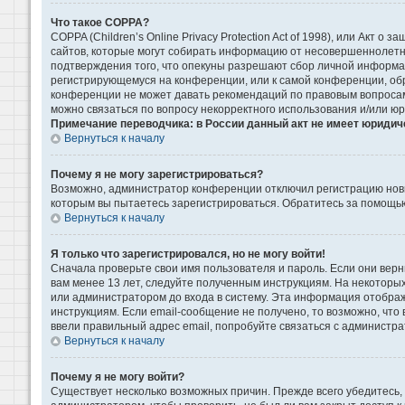
Что такое COPPA?
COPPA (Children’s Online Privacy Protection Act of 1998), или Акт 
сайтов, которые могут собирать информацию от несовершеннолетни
подтверждения того, что опекуны разрешают сбор личной информаци
регистрирующемуся на конференции, или к самой конференции, обр
конференции не может давать рекомендаций по правовым вопросам 
можно связаться по вопросу некорректного использования и/или ю
Примечание переводчика: в России данный акт не имеет юридич
Вернуться к началу
Почему я не могу зарегистрироваться?
Возможно, администратор конференции отключил регистрацию новых
которым вы пытаетесь зарегистрироваться. Обратитесь за помощь
Вернуться к началу
Я только что зарегистрировался, но не могу войти!
Сначала проверьте свои имя пользователя и пароль. Если они верн
вам менее 13 лет, следуйте полученным инструкциям. На некоторы
или администратором до входа в систему. Эта информация отображ
инструкциям. Если email-сообщение не получено, то возможно, что
ввели правильный адрес email, попробуйте связаться с администра
Вернуться к началу
Почему я не могу войти?
Существует несколько возможных причин. Прежде всего убедитесь, 