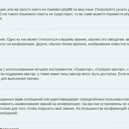
ии, или же просто никто не перевёл phpBB на ваш язык. Попробуйте узнать
сли такого языкового пакета не существует, то вы сами можете перевести ph
®.
я. Одно из них может относиться к вашему званию, обычно это звёздочки, кв
атус на конференции. Другое, обычно более крупное, изображение известно 
у с использованием четырёх инструментов: «Граватар», «Галерея аватар», 
ли поддержка аватар, а также какие типы аватар могут быть доступны. Если 
 для выяснения причин.
озданных вами сообщений или идентифицируют определённых пользователей
зменять наименования званий на конференции, так как они установлены её
лько для того, чтобы повысить своё звание. На большинстве конференций э
сообщений.