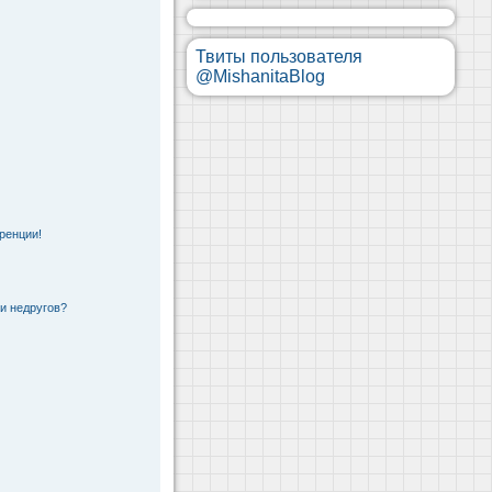
Твиты пользователя
@MishanitaBlog
ренции!
 и недругов?