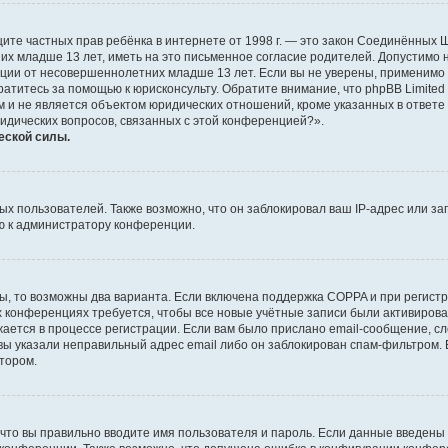
о защите частных прав ребёнка в интернете от 1998 г. — это закон Соединённых
х младше 13 лет, иметь на это письменное согласие родителей. Допустимо 
и от несовершеннолетних младше 13 лет. Если вы не уверены, применимо ли 
атитесь за помощью к юрисконсульту. Обратите внимание, что phpBB Limite
и не является объектом юридических отношений, кроме указанных в ответе 
ридических вопросов, связанных с этой конференцией?».
еской силы.
 пользователей. Также возможно, что он заблокировал ваш IP-адрес или за
ю к администратору конференции.
ы, то возможны два варианта. Если включена поддержка COPPA и при регистр
х конференциях требуется, чтобы все новые учётные записи были активиро
ается в процессе регистрации. Если вам было прислано email-сообщение, с
 вы указали неправильный адрес email либо он заблокирован спам-фильтром. 
тором.
что вы правильно вводите имя пользователя и пароль. Если данные введены 