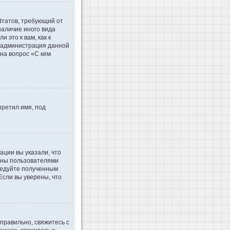
 Штатов, требующий от
наличие иного вида
это к вам, как к
d администрация данной
на вопрос «С кем
претил имя, под
ации вы указали, что
ваны пользователями
ледуйте полученным
Если вы уверены, что
правильно, свяжитесь с