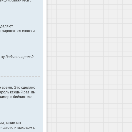
енции, свяжитесь с
 удаляют
трироваться снова и
ылку
Забыли пароль?
.
е время. Это сделано
ароль каждый раз, вы
имер в библиотеке,
и, такие как
енцию или выходом с