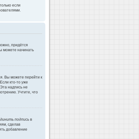
только если
зователями.
можно, придётся
Вы можете начинать
я. Вы можете перейти к
Если кто-то уже
 Эта надпись не
отрению. Учтите, что
динить подпись
в
иям, сделав
ить добавление