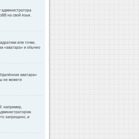
 у администратора
pBB на свой язык.
адратики или точки,
как «аватара» и обычно
«Удалённая аватара»
вы не можете
: например,
 администратором.
то запрещено, и