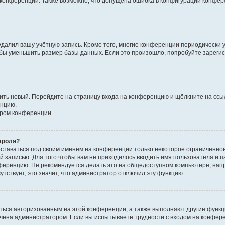
к конференции. Также возможно, что допущена ошибка в конфигурации конфер
удалил вашу учётную запись. Кроме того, многие конференции периодически
бы уменьшить размер базы данных. Если это произошло, попробуйте зарегис
учить новый. Перейдите на страницу входа на конференцию и щёлкните на сс
енцию.
ором конференции.
ароля?
оставаться под своим именем на конференции только некоторое ограниченно
ой записью. Для того чтобы вам не приходилось вводить имя пользователя и п
ференцию. Не рекомендуется делать это на общедоступном компьютере, напр
утствует, это значит, что администратор отключил эту функцию.
ться авторизованным на этой конференции, а также выполняют другие функци
чена администратором. Если вы испытываете трудности с входом на конфер