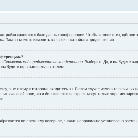
астройки хранятся в базе данных конференции. Чтобы изменить их, щёлкнит
дел
. Там вы можете изменить все свои настройки и предпочтения.
онференции»?
ию
Скрывать моё пребывание на конференции
. Выберите
Да
, и вы будете ви
х вы будете скрытым пользователем.
су, а не к тому, в котором находитесь вы. В этом случае измените в личных 
изменять часовой пояс, как и большинство настроек, могут только зарегистриро
то.
тображается по-прежнему неверное, значит, неправильно установлено время 