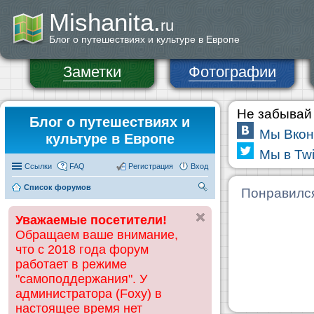
Mishanita.
ru
Блог о путешествиях и культуре в Европе
Заметки
Фотографии
Не забывай 
Блог о путешествиях и
Мы Вкон
культуре в Европе
Мы в Twi
Ссылки
FAQ
Регистрация
Вход
Список форумов
П
Понравилс
ои
Уважаемые посетители!
ск
Обращаем ваше внимание,
что с 2018 года форум
работает в режиме
"самоподдержания". У
администратора (Foxy) в
настоящее время нет