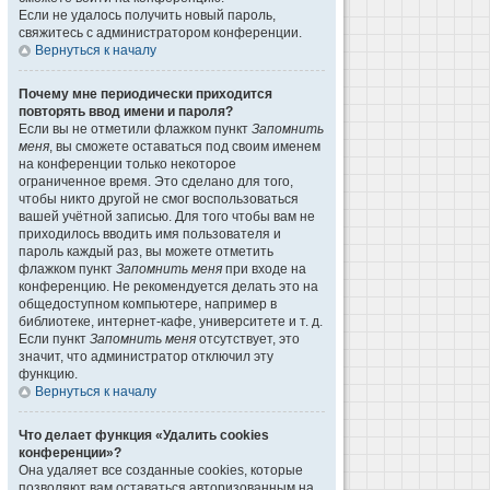
Если не удалось получить новый пароль,
свяжитесь с администратором конференции.
Вернуться к началу
Почему мне периодически приходится
повторять ввод имени и пароля?
Если вы не отметили флажком пункт
Запомнить
меня
, вы сможете оставаться под своим именем
на конференции только некоторое
ограниченное время. Это сделано для того,
чтобы никто другой не смог воспользоваться
вашей учётной записью. Для того чтобы вам не
приходилось вводить имя пользователя и
пароль каждый раз, вы можете отметить
флажком пункт
Запомнить меня
при входе на
конференцию. Не рекомендуется делать это на
общедоступном компьютере, например в
библиотеке, интернет-кафе, университете и т. д.
Если пункт
Запомнить меня
отсутствует, это
значит, что администратор отключил эту
функцию.
Вернуться к началу
Что делает функция «Удалить cookies
конференции»?
Она удаляет все созданные cookies, которые
позволяют вам оставаться авторизованным на