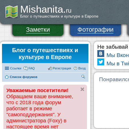
Mishanita.
ru
Блог о путешествиях и культуре в Европе
Заметки
Фотографии
Не забывай 
Блог о путешествиях и
Мы Вкон
культуре в Европе
Мы в Twi
Ссылки
FAQ
Регистрация
Вход
Список форумов
П
Понравилс
ои
Уважаемые посетители!
ск
Обращаем ваше внимание,
что с 2018 года форум
работает в режиме
"самоподдержания". У
администратора (Foxy) в
настоящее время нет