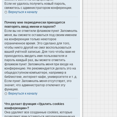
Если не удалось получить новый пароль,
свяжитесь с администратором конференции.
Вернуться к началу
Почему мне периодически приходится
повторять ввод имени и пароля?
Если вы не отметили флажком пункт
Запомнить
меня
, вы сможете оставаться под своим именем
на конференции только некоторое
ограниченное время. Это сделано для того,
чтобы никто другой не смог воспользоваться
вашей учётной записью. Для того чтобы вам не
приходилось вводить имя пользователя и
пароль каждый раз, вы можете отметить
флажком пункт
Запомнить меня
при входе на
конференцию. Не рекомендуется делать это на
общедоступном компьютере, например в
библиотеке, интернет-кафе, университете и т. д.
Если пункт
Запомнить меня
отсутствует, это
значит, что администратор отключил эту
функцию.
Вернуться к началу
Что делает функция «Удалить cookies
конференции»?
Она удаляет все созданные cookies, которые
позволяют вам оставаться авторизованным на