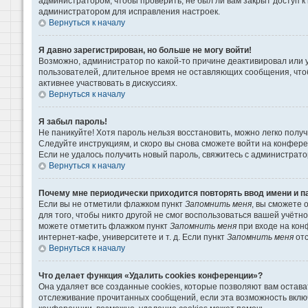
администратором, чтобы проверить, не был ли вам закрыт доступ 
администратором для исправления настроек.
Вернуться к началу
Я давно зарегистрирован, но больше не могу войти!
Возможно, администратор по какой-то причине деактивировал или 
пользователей, длительное время не оставляющих сообщения, что
активнее участвовать в дискуссиях.
Вернуться к началу
Я забыл пароль!
Не паникуйте! Хотя пароль нельзя восстановить, можно легко пол
Следуйте инструкциям, и скоро вы снова сможете войти на конфер
Если не удалось получить новый пароль, свяжитесь с администрат
Вернуться к началу
Почему мне периодически приходится повторять ввод имени и п
Если вы не отметили флажком пункт
Запомнить меня
, вы сможете 
для того, чтобы никто другой не смог воспользоваться вашей учётн
можете отметить флажком пункт
Запомнить меня
при входе на кон
интернет-кафе, университете и т. д. Если пункт
Запомнить меня
отс
Вернуться к началу
Что делает функция «Удалить cookies конференции»?
Она удаляет все созданные cookies, которые позволяют вам остава
отслеживание прочитанных сообщений, если эта возможность вклю