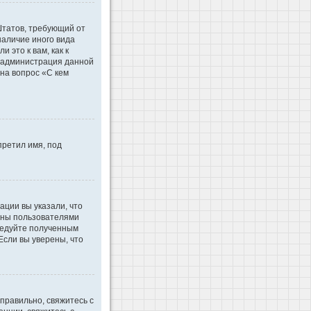
 Штатов, требующий от
наличие иного вида
это к вам, как к
d администрация данной
на вопрос «С кем
претил имя, под
ации вы указали, что
ваны пользователями
ледуйте полученным
Если вы уверены, что
правильно, свяжитесь с