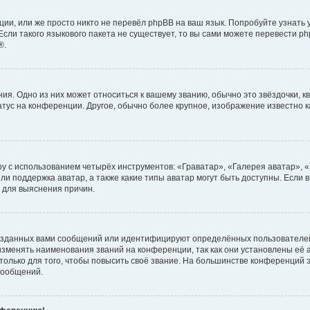
ии, или же просто никто не перевёл phpBB на ваш язык. Попробуйте узнать
сли такого языкового пакета не существует, то вы сами можете перевести ph
®.
я. Одно из них может относиться к вашему званию, обычно это звёздочки, кв
атус на конференции. Другое, обычно более крупное, изображение известно 
у с использованием четырёх инструментов: «Граватар», «Галерея аватар», 
ли поддержка аватар, а также какие типы аватар могут быть доступны. Если 
 для выяснения причин.
озданных вами сообщений или идентифицируют определённых пользователей
зменять наименования званий на конференции, так как они установлены её
лько для того, чтобы повысить своё звание. На большинстве конференций э
сообщений.