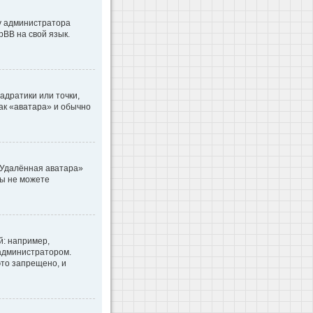
 у администратора
pBB на свой язык.
адратики или точки,
как «аватара» и обычно
«Удалённая аватара»
вы не можете
: например,
 администратором.
то запрещено, и