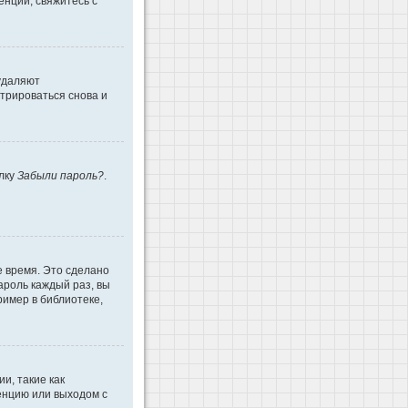
енции, свяжитесь с
 удаляют
трироваться снова и
ылку
Забыли пароль?
.
е время. Это сделано
ароль каждый раз, вы
имер в библиотеке,
и, такие как
енцию или выходом с