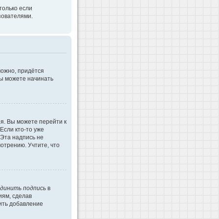
только если
зователями.
можно, придётся
Вы можете начинать
я. Вы можете перейти к
Если кто-то уже
 Эта надпись не
отрению. Учтите, что
динить подпись
в
иям, сделав
ить добавление