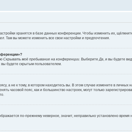
астройки хранятся в базе данных конференции. Чтобы изменить их, щёлкнит
дел
. Там вы можете изменить все свои настройки и предпочтения.
онференции»?
ию
Скрывать моё пребывание на конференции
. Выберите
Да
, и вы будете ви
х вы будете скрытым пользователем.
су, а не к тому, в котором находитесь вы. В этом случае измените в личных 
изменять часовой пояс, как и большинство настроек, могут только зарегистриро
то.
тображается по-прежнему неверное, значит, неправильно установлено время 