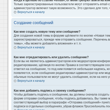
Когда я щёлкаю по ссылке «email», от меня требуют войти на к
Только зарегистрированные пользователи могут отправлять email-
администратор включил такую возможность. Это сделано для того
Вернуться к началу
Создание сообщений
Как мне создать новую тему или сообщение?
Для создания новой темы в форуме щёлкните по кнопке «Новая те
зарегистрироваться, прежде чем отправить сообщение. Перечень 
темы», «Вы можете добавлять вложения» и т. п.
Вернуться к началу
Как мне отредактировать или удалить сообщение?
Если вы не являетесь администратором или модератором конферен
редактированию, щёлкнув по кнопке
Правка
в соответствующем сооб
ответил на сообщение, то под ним появится небольшая надпись, кот
появляется, если сообщение редактировал администратор или моде
обычные пользователи не могут удалить сообщение, если на него уж
Вернуться к началу
Как мне добавить подпись к своему сообщению?
Чтобы добавить подпись к сообщению, вы должны сначала создать 
форме отправки сообщения, чтобы подпись добавилась. Вы также 
соответствующий выбор в параграфе «Отправка сообщений» пункта
подписи в отдельных сообщениях, убрав флажок
Присоединить по