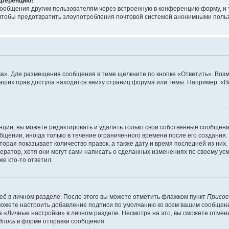
онференцию!
сообщения другим пользователям через встроенную в конференцию форму, и 
, чтобы предотвратить злоупотребления почтовой системой анонимными поль
ма». Для размещения сообщения в теме щёлкните по кнопке «Ответить». Воз
ваших прав доступа находится внизу страниц форума или темы. Например: «
ции, вы можете редактировать и удалять только свои собственные сообщени
щении, иногда только в течение ограниченного времени после его создания. 
орая показывает количество правок, а также дату и время последней из них.
ратор, хотя они могут сами написать о сделанных изменениях по своему усм
е кто-то ответил.
её в личном разделе. После этого вы можете отметить флажком пункт
Присое
можете настроить добавление подписи по умолчанию ко всем вашим сообщен
 «Личные настройки» в личном разделе. Несмотря на это, вы сможете отмен
дпись
в форме отправки сообщения.