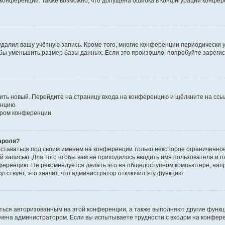
к конференции. Также возможно, что допущена ошибка в конфигурации конфер
удалил вашу учётную запись. Кроме того, многие конференции периодически
бы уменьшить размер базы данных. Если это произошло, попробуйте зарегис
учить новый. Перейдите на страницу входа на конференцию и щёлкните на сс
енцию.
ором конференции.
ароля?
оставаться под своим именем на конференции только некоторое ограниченно
ой записью. Для того чтобы вам не приходилось вводить имя пользователя и п
ференцию. Не рекомендуется делать это на общедоступном компьютере, напр
утствует, это значит, что администратор отключил эту функцию.
ться авторизованным на этой конференции, а также выполняют другие функци
чена администратором. Если вы испытываете трудности с входом на конфер