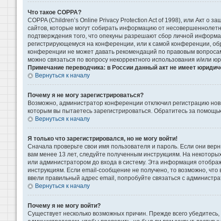
Что такое COPPA?
COPPA (Children’s Online Privacy Protection Act of 1998), или Акт 
сайтов, которые могут собирать информацию от несовершеннолетни
подтверждения того, что опекуны разрешают сбор личной информаци
регистрирующемуся на конференции, или к самой конференции, обр
конференции не может давать рекомендаций по правовым вопросам 
можно связаться по вопросу некорректного использования и/или ю
Примечание переводчика: в России данный акт не имеет юридич
Вернуться к началу
Почему я не могу зарегистрироваться?
Возможно, администратор конференции отключил регистрацию новых
которым вы пытаетесь зарегистрироваться. Обратитесь за помощь
Вернуться к началу
Я только что зарегистрировался, но не могу войти!
Сначала проверьте свои имя пользователя и пароль. Если они верн
вам менее 13 лет, следуйте полученным инструкциям. На некоторы
или администратором до входа в систему. Эта информация отображ
инструкциям. Если email-сообщение не получено, то возможно, что
ввели правильный адрес email, попробуйте связаться с администра
Вернуться к началу
Почему я не могу войти?
Существует несколько возможных причин. Прежде всего убедитесь, 