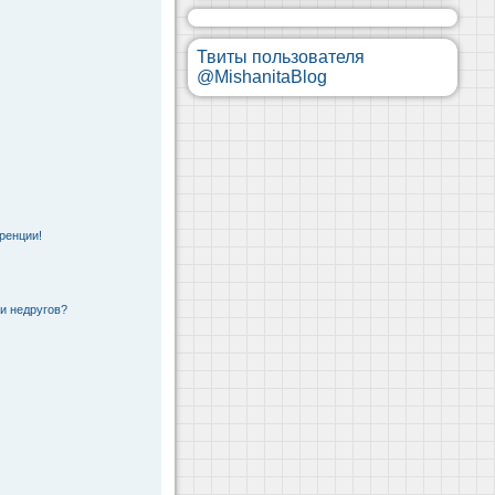
Твиты пользователя
@MishanitaBlog
ренции!
 и недругов?