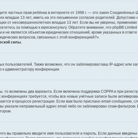
о защите частных прав ребёнка в интернете от 1998 г. — это закон Соединённых
х младше 13 лет, иметь на это письменное согласие родителей. Допустимо 
и от несовершеннолетних младше 13 лет. Если вы не уверены, применимо ли 
атитесь за помощью к юрисконсульту. Обратите внимание, что phpBB Limite
и не является объектом юридических отношений, кроме указанных в ответе 
ридических вопросов, связанных с этой конференцией?».
еской силы.
 пользователей. Также возможно, что он заблокировал ваш IP-адрес или за
ю к администратору конференции.
ы, то возможны два варианта. Если включена поддержка COPPA и при регистр
х конференциях требуется, чтобы все новые учётные записи были активиро
ается в процессе регистрации. Если вам было прислано email-сообщение, с
 вы указали неправильный адрес email либо он заблокирован спам-фильтром. 
тором.
что вы правильно вводите имя пользователя и пароль. Если данные введены 