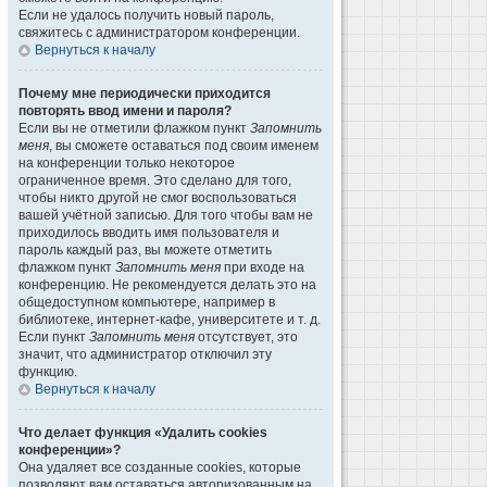
Если не удалось получить новый пароль,
свяжитесь с администратором конференции.
Вернуться к началу
Почему мне периодически приходится
повторять ввод имени и пароля?
Если вы не отметили флажком пункт
Запомнить
меня
, вы сможете оставаться под своим именем
на конференции только некоторое
ограниченное время. Это сделано для того,
чтобы никто другой не смог воспользоваться
вашей учётной записью. Для того чтобы вам не
приходилось вводить имя пользователя и
пароль каждый раз, вы можете отметить
флажком пункт
Запомнить меня
при входе на
конференцию. Не рекомендуется делать это на
общедоступном компьютере, например в
библиотеке, интернет-кафе, университете и т. д.
Если пункт
Запомнить меня
отсутствует, это
значит, что администратор отключил эту
функцию.
Вернуться к началу
Что делает функция «Удалить cookies
конференции»?
Она удаляет все созданные cookies, которые
позволяют вам оставаться авторизованным на