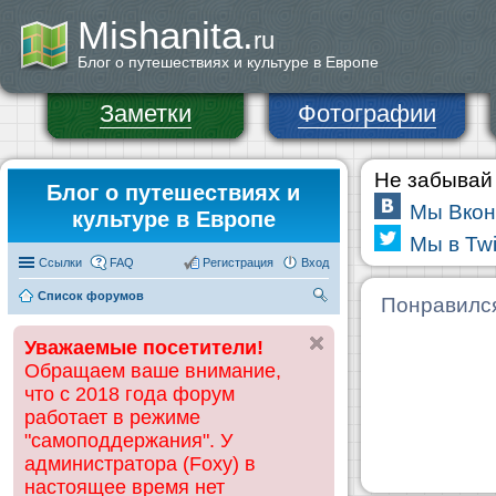
Mishanita.
ru
Блог о путешествиях и культуре в Европе
Заметки
Фотографии
Не забывай 
Блог о путешествиях и
Мы Вкон
культуре в Европе
Мы в Twi
Ссылки
FAQ
Регистрация
Вход
Список форумов
П
Понравилс
ои
Уважаемые посетители!
ск
Обращаем ваше внимание,
что с 2018 года форум
работает в режиме
"самоподдержания". У
администратора (Foxy) в
настоящее время нет