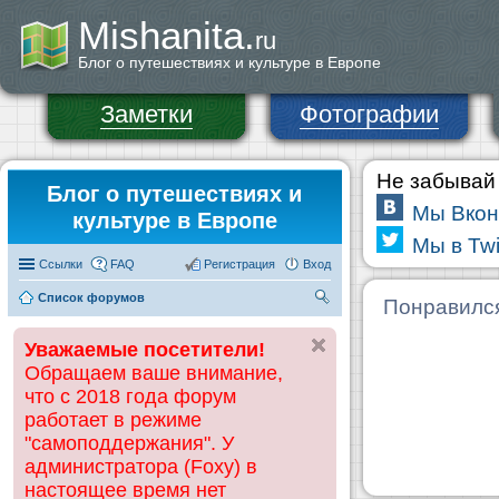
Mishanita.
ru
Блог о путешествиях и культуре в Европе
Заметки
Фотографии
Не забывай 
Блог о путешествиях и
Мы Вкон
культуре в Европе
Мы в Twi
Ссылки
FAQ
Регистрация
Вход
Список форумов
П
Понравилс
ои
Уважаемые посетители!
ск
Обращаем ваше внимание,
что с 2018 года форум
работает в режиме
"самоподдержания". У
администратора (Foxy) в
настоящее время нет