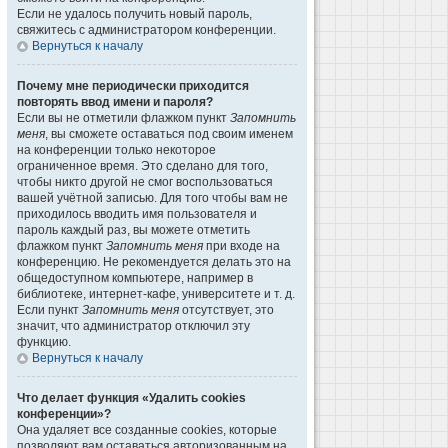
Если не удалось получить новый пароль,
свяжитесь с администратором конференции.
Вернуться к началу
Почему мне периодически приходится
повторять ввод имени и пароля?
Если вы не отметили флажком пункт
Запомнить
меня
, вы сможете оставаться под своим именем
на конференции только некоторое
ограниченное время. Это сделано для того,
чтобы никто другой не смог воспользоваться
вашей учётной записью. Для того чтобы вам не
приходилось вводить имя пользователя и
пароль каждый раз, вы можете отметить
флажком пункт
Запомнить меня
при входе на
конференцию. Не рекомендуется делать это на
общедоступном компьютере, например в
библиотеке, интернет-кафе, университете и т. д.
Если пункт
Запомнить меня
отсутствует, это
значит, что администратор отключил эту
функцию.
Вернуться к началу
Что делает функция «Удалить cookies
конференции»?
Она удаляет все созданные cookies, которые
позволяют вам оставаться авторизованным на