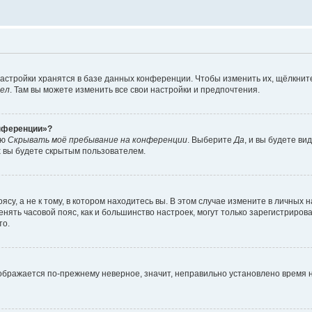
астройки хранятся в базе данных конференции. Чтобы изменить их, щёлкнит
дел
. Там вы можете изменить все свои настройки и предпочтения.
онференции»?
ию
Скрывать моё пребывание на конференции
. Выберите
Да
, и вы будете ви
х вы будете скрытым пользователем.
су, а не к тому, в котором находитесь вы. В этом случае измените в личных 
изменять часовой пояс, как и большинство настроек, могут только зарегистриро
то.
тображается по-прежнему неверное, значит, неправильно установлено время 