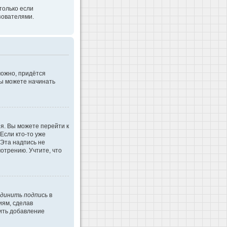
только если
зователями.
можно, придётся
Вы можете начинать
я. Вы можете перейти к
Если кто-то уже
 Эта надпись не
отрению. Учтите, что
динить подпись
в
иям, сделав
ить добавление