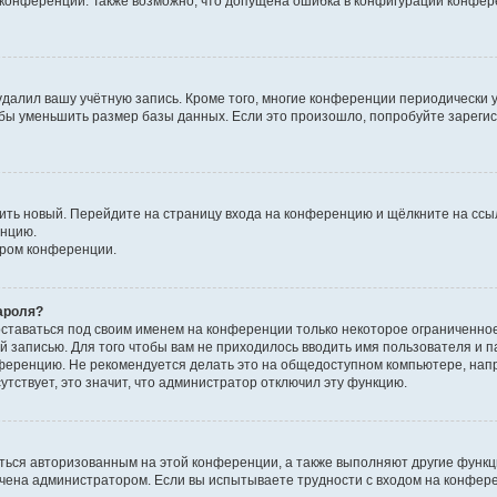
к конференции. Также возможно, что допущена ошибка в конфигурации конфер
удалил вашу учётную запись. Кроме того, многие конференции периодически
бы уменьшить размер базы данных. Если это произошло, попробуйте зарегис
учить новый. Перейдите на страницу входа на конференцию и щёлкните на сс
енцию.
ором конференции.
ароля?
оставаться под своим именем на конференции только некоторое ограниченно
ой записью. Для того чтобы вам не приходилось вводить имя пользователя и п
ференцию. Не рекомендуется делать это на общедоступном компьютере, напр
утствует, это значит, что администратор отключил эту функцию.
ться авторизованным на этой конференции, а также выполняют другие функци
чена администратором. Если вы испытываете трудности с входом на конфер