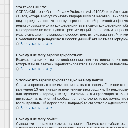
Что такое COPPA?
COPPA (Children’s Online Privacy Protection Act of 1998), или Акт 
сайтов, которые могут собирать информацию от несовершеннолетни
подтверждения того, что опекуны разрешают сбор личной информаци
регистрирующемуся на конференции, или к самой конференции, обр
конференции не может давать рекомендаций по правовым вопросам 
можно связаться по вопросу некорректного использования и/или ю
Примечание переводчика: в России данный акт не имеет юридич
Вернуться к началу
Почему я не могу зарегистрироваться?
Возможно, администратор конференции отключил регистрацию новых
которым вы пытаетесь зарегистрироваться. Обратитесь за помощь
Вернуться к началу
Я только что зарегистрировался, но не могу войти!
Сначала проверьте свои имя пользователя и пароль. Если они верн
вам менее 13 лет, следуйте полученным инструкциям. На некоторы
или администратором до входа в систему. Эта информация отображ
инструкциям. Если email-сообщение не получено, то возможно, что
ввели правильный адрес email, попробуйте связаться с администра
Вернуться к началу
Почему я не могу войти?
Существует несколько возможных причин. Прежде всего убедитесь, 