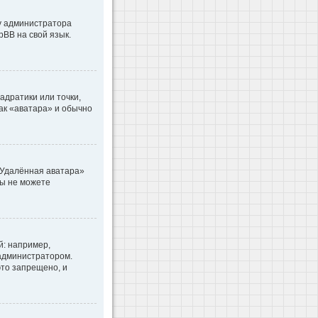
 у администратора
pBB на свой язык.
адратики или точки,
как «аватара» и обычно
«Удалённая аватара»
вы не можете
: например,
 администратором.
то запрещено, и