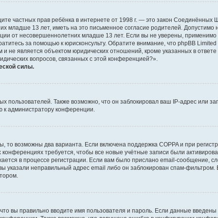
о защите частных прав ребёнка в интернете от 1998 г. — это закон Соединённых
х младше 13 лет, иметь на это письменное согласие родителей. Допустимо 
и от несовершеннолетних младше 13 лет. Если вы не уверены, применимо ли 
атитесь за помощью к юрисконсульту. Обратите внимание, что phpBB Limite
и не является объектом юридических отношений, кроме указанных в ответе 
ридических вопросов, связанных с этой конференцией?».
еской силы.
 пользователей. Также возможно, что он заблокировал ваш IP-адрес или за
ю к администратору конференции.
ы, то возможны два варианта. Если включена поддержка COPPA и при регистр
х конференциях требуется, чтобы все новые учётные записи были активиро
ается в процессе регистрации. Если вам было прислано email-сообщение, с
 вы указали неправильный адрес email либо он заблокирован спам-фильтром. 
тором.
что вы правильно вводите имя пользователя и пароль. Если данные введены 