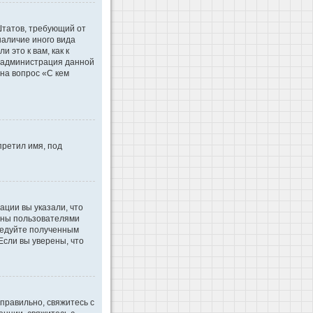
 Штатов, требующий от
наличие иного вида
это к вам, как к
d администрация данной
на вопрос «С кем
претил имя, под
ации вы указали, что
ваны пользователями
ледуйте полученным
Если вы уверены, что
правильно, свяжитесь с