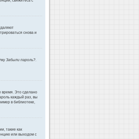
енции, свяжитесь с
 удаляют
трироваться снова и
ылку
Забыли пароль?
.
е время. Это сделано
ароль каждый раз, вы
имер в библиотеке,
и, такие как
енцию или выходом с