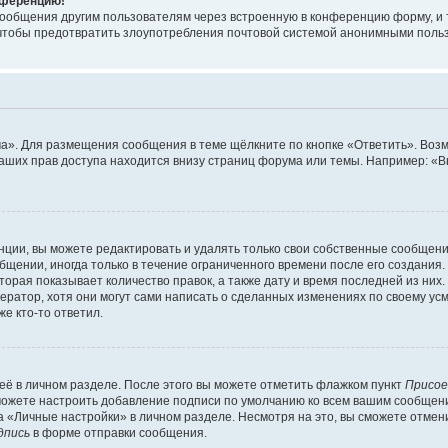
онференцию!
сообщения другим пользователям через встроенную в конференцию форму, и 
, чтобы предотвратить злоупотребления почтовой системой анонимными поль
ма». Для размещения сообщения в теме щёлкните по кнопке «Ответить». Воз
ваших прав доступа находится внизу страниц форума или темы. Например: «
ции, вы можете редактировать и удалять только свои собственные сообщени
щении, иногда только в течение ограниченного времени после его создания. 
орая показывает количество правок, а также дату и время последней из них.
ратор, хотя они могут сами написать о сделанных изменениях по своему усм
е кто-то ответил.
её в личном разделе. После этого вы можете отметить флажком пункт
Присое
можете настроить добавление подписи по умолчанию ко всем вашим сообщен
 «Личные настройки» в личном разделе. Несмотря на это, вы сможете отмен
дпись
в форме отправки сообщения.