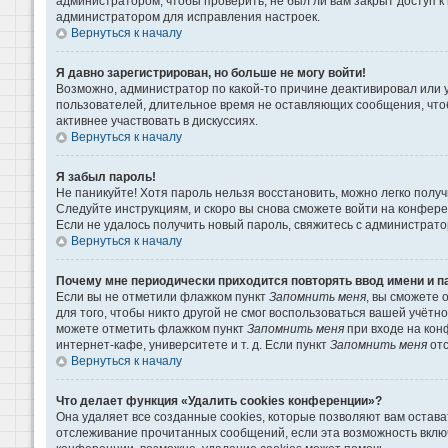
администратором, чтобы проверить, не был ли вам закрыт доступ 
администратором для исправления настроек.
Вернуться к началу
Я давно зарегистрирован, но больше не могу войти!
Возможно, администратор по какой-то причине деактивировал или 
пользователей, длительное время не оставляющих сообщения, что
активнее участвовать в дискуссиях.
Вернуться к началу
Я забыл пароль!
Не паникуйте! Хотя пароль нельзя восстановить, можно легко пол
Следуйте инструкциям, и скоро вы снова сможете войти на конфер
Если не удалось получить новый пароль, свяжитесь с администрат
Вернуться к началу
Почему мне периодически приходится повторять ввод имени и п
Если вы не отметили флажком пункт
Запомнить меня
, вы сможете 
для того, чтобы никто другой не смог воспользоваться вашей учётн
можете отметить флажком пункт
Запомнить меня
при входе на кон
интернет-кафе, университете и т. д. Если пункт
Запомнить меня
отс
Вернуться к началу
Что делает функция «Удалить cookies конференции»?
Она удаляет все созданные cookies, которые позволяют вам остава
отслеживание прочитанных сообщений, если эта возможность вклю