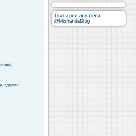
Твиты пользователя
@MishanitaBlog
ренции!
 и недругов?