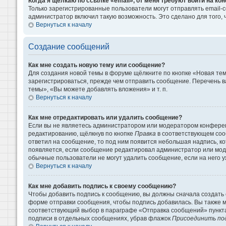
Когда я щёлкаю по ссылке «email», от меня требуют войти на к
Только зарегистрированные пользователи могут отправлять email-
администратор включил такую возможность. Это сделано для того
Вернуться к началу
Создание сообщений
Как мне создать новую тему или сообщение?
Для создания новой темы в форуме щёлкните по кнопке «Новая те
зарегистрироваться, прежде чем отправить сообщение. Перечень 
темы», «Вы можете добавлять вложения» и т. п.
Вернуться к началу
Как мне отредактировать или удалить сообщение?
Если вы не являетесь администратором или модератором конферен
редактированию, щёлкнув по кнопке
Правка
в соответствующем сооб
ответил на сообщение, то под ним появится небольшая надпись, кот
появляется, если сообщение редактировал администратор или моде
обычные пользователи не могут удалить сообщение, если на него уж
Вернуться к началу
Как мне добавить подпись к своему сообщению?
Чтобы добавить подпись к сообщению, вы должны сначала создать 
форме отправки сообщения, чтобы подпись добавилась. Вы также 
соответствующий выбор в параграфе «Отправка сообщений» пункта
подписи в отдельных сообщениях, убрав флажок
Присоединить по