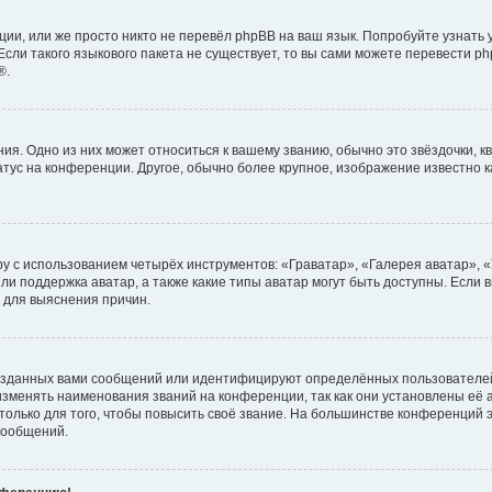
ии, или же просто никто не перевёл phpBB на ваш язык. Попробуйте узнать
сли такого языкового пакета не существует, то вы сами можете перевести ph
®.
я. Одно из них может относиться к вашему званию, обычно это звёздочки, кв
атус на конференции. Другое, обычно более крупное, изображение известно 
у с использованием четырёх инструментов: «Граватар», «Галерея аватар», 
ли поддержка аватар, а также какие типы аватар могут быть доступны. Если 
 для выяснения причин.
озданных вами сообщений или идентифицируют определённых пользователей
зменять наименования званий на конференции, так как они установлены её
лько для того, чтобы повысить своё звание. На большинстве конференций э
сообщений.