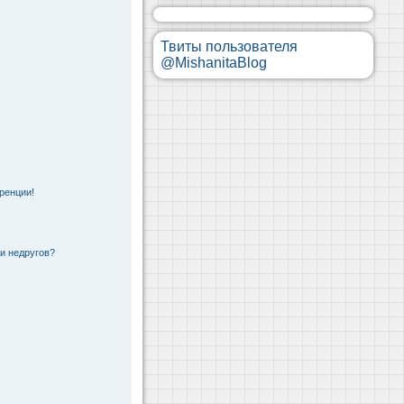
Твиты пользователя
@MishanitaBlog
ренции!
 и недругов?