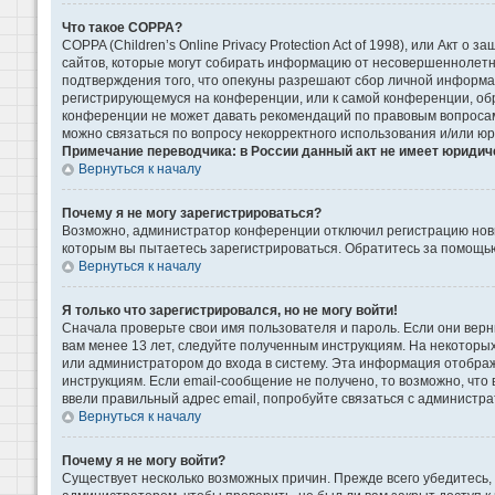
Что такое COPPA?
COPPA (Children’s Online Privacy Protection Act of 1998), или Акт 
сайтов, которые могут собирать информацию от несовершеннолетни
подтверждения того, что опекуны разрешают сбор личной информаци
регистрирующемуся на конференции, или к самой конференции, обр
конференции не может давать рекомендаций по правовым вопросам 
можно связаться по вопросу некорректного использования и/или ю
Примечание переводчика: в России данный акт не имеет юридич
Вернуться к началу
Почему я не могу зарегистрироваться?
Возможно, администратор конференции отключил регистрацию новых
которым вы пытаетесь зарегистрироваться. Обратитесь за помощь
Вернуться к началу
Я только что зарегистрировался, но не могу войти!
Сначала проверьте свои имя пользователя и пароль. Если они верн
вам менее 13 лет, следуйте полученным инструкциям. На некоторы
или администратором до входа в систему. Эта информация отображ
инструкциям. Если email-сообщение не получено, то возможно, что
ввели правильный адрес email, попробуйте связаться с администра
Вернуться к началу
Почему я не могу войти?
Существует несколько возможных причин. Прежде всего убедитесь, 