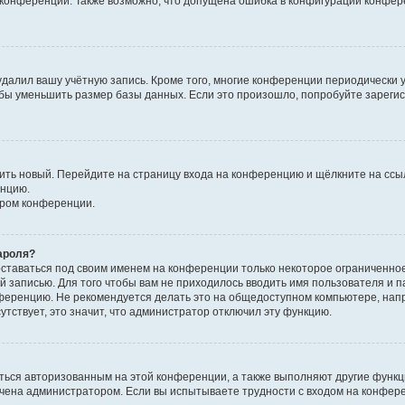
к конференции. Также возможно, что допущена ошибка в конфигурации конфер
удалил вашу учётную запись. Кроме того, многие конференции периодически
бы уменьшить размер базы данных. Если это произошло, попробуйте зарегис
учить новый. Перейдите на страницу входа на конференцию и щёлкните на сс
енцию.
ором конференции.
ароля?
оставаться под своим именем на конференции только некоторое ограниченно
ой записью. Для того чтобы вам не приходилось вводить имя пользователя и п
ференцию. Не рекомендуется делать это на общедоступном компьютере, напр
утствует, это значит, что администратор отключил эту функцию.
ться авторизованным на этой конференции, а также выполняют другие функци
чена администратором. Если вы испытываете трудности с входом на конфер