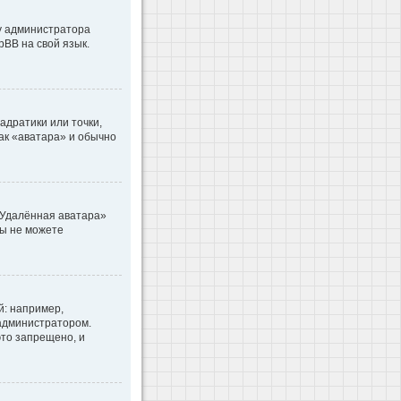
 у администратора
pBB на свой язык.
адратики или точки,
как «аватара» и обычно
«Удалённая аватара»
вы не можете
: например,
 администратором.
то запрещено, и