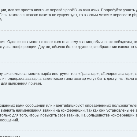
ии, или же просто никто не перевёл phpBB на ваш язык. Попробуйте узнать
сли такого языкового пакета не существует, то вы сами можете перевести ph
®.
я. Одно из них может относиться к вашему званию, обычно это звёздочки, кв
атус на конференции. Другое, обычно более крупное, изображение известно 
у с использованием четырёх инструментов: «Граватар», «Галерея аватар», 
ли поддержка аватар, а также какие типы аватар могут быть доступны. Если 
 для выяснения причин.
озданных вами сообщений или идентифицируют определённых пользователей
зменять наименования званий на конференции, так как они установлены её
лько для того, чтобы повысить своё звание. На большинстве конференций э
сообщений.