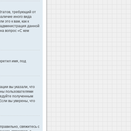
 Штатов, требующий от
наличие иного вида
это к вам, как к
d администрация данной
на вопрос «С кем
претил имя, под
ации вы указали, что
ваны пользователями
ледуйте полученным
Если вы уверены, что
правильно, свяжитесь с