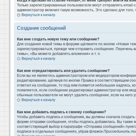
Когда я щёлкаю по ссылке «email», от меня требуют войти на к
Только зарегистрированные пользователи могут отправлять email-
администратор включил такую возможность. Это сделано для того
Вернуться к началу
Создание сообщений
Как мне создать новую тему или сообщение?
Для создания новой темы в форуме щёлкните по кнопке «Новая те
зарегистрироваться, прежде чем отправить сообщение. Перечень 
темы», «Вы можете добавлять вложения» и т. п.
Вернуться к началу
Как мне отредактировать или удалить сообщение?
Если вы не являетесь администратором или модератором конферен
редактированию, щёлкнув по кнопке
Правка
в соответствующем сооб
ответил на сообщение, то под ним появится небольшая надпись, кот
появляется, если сообщение редактировал администратор или моде
обычные пользователи не могут удалить сообщение, если на него уж
Вернуться к началу
Как мне добавить подпись к своему сообщению?
Чтобы добавить подпись к сообщению, вы должны сначала создать 
форме отправки сообщения, чтобы подпись добавилась. Вы также 
соответствующий выбор в параграфе «Отправка сообщений» пункта
подписи в отдельных сообщениях, убрав флажок
Присоединить по