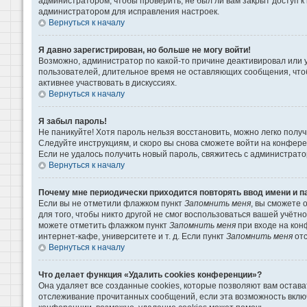
администратором, чтобы проверить, не был ли вам закрыт доступ 
администратором для исправления настроек.
Вернуться к началу
Я давно зарегистрирован, но больше не могу войти!
Возможно, администратор по какой-то причине деактивировал или 
пользователей, длительное время не оставляющих сообщения, что
активнее участвовать в дискуссиях.
Вернуться к началу
Я забыл пароль!
Не паникуйте! Хотя пароль нельзя восстановить, можно легко пол
Следуйте инструкциям, и скоро вы снова сможете войти на конфер
Если не удалось получить новый пароль, свяжитесь с администрат
Вернуться к началу
Почему мне периодически приходится повторять ввод имени и п
Если вы не отметили флажком пункт
Запомнить меня
, вы сможете 
для того, чтобы никто другой не смог воспользоваться вашей учётн
можете отметить флажком пункт
Запомнить меня
при входе на кон
интернет-кафе, университете и т. д. Если пункт
Запомнить меня
отс
Вернуться к началу
Что делает функция «Удалить cookies конференции»?
Она удаляет все созданные cookies, которые позволяют вам остава
отслеживание прочитанных сообщений, если эта возможность вклю