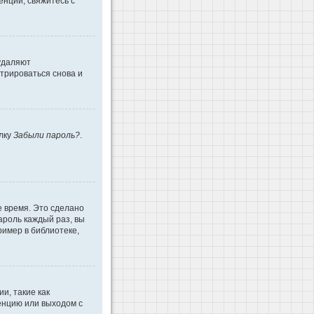
енции, свяжитесь с
 удаляют
трироваться снова и
ылку
Забыли пароль?
.
е время. Это сделано
ароль каждый раз, вы
имер в библиотеке,
и, такие как
енцию или выходом с