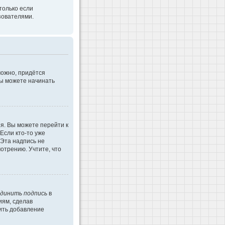
только если
зователями.
можно, придётся
Вы можете начинать
я. Вы можете перейти к
Если кто-то уже
 Эта надпись не
отрению. Учтите, что
динить подпись
в
иям, сделав
ить добавление