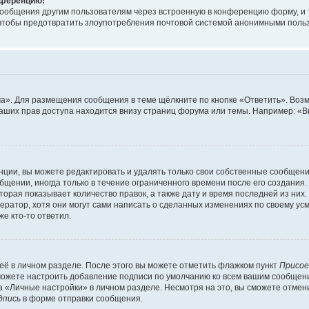
онференцию!
сообщения другим пользователям через встроенную в конференцию форму, и 
, чтобы предотвратить злоупотребления почтовой системой анонимными поль
ма». Для размещения сообщения в теме щёлкните по кнопке «Ответить». Воз
ваших прав доступа находится внизу страниц форума или темы. Например: «
ции, вы можете редактировать и удалять только свои собственные сообщени
щении, иногда только в течение ограниченного времени после его создания. 
орая показывает количество правок, а также дату и время последней из них.
ратор, хотя они могут сами написать о сделанных изменениях по своему усм
е кто-то ответил.
её в личном разделе. После этого вы можете отметить флажком пункт
Присое
можете настроить добавление подписи по умолчанию ко всем вашим сообщен
 «Личные настройки» в личном разделе. Несмотря на это, вы сможете отмен
дпись
в форме отправки сообщения.