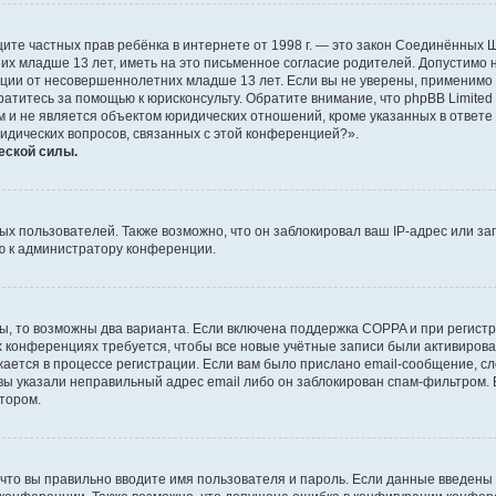
о защите частных прав ребёнка в интернете от 1998 г. — это закон Соединённых
х младше 13 лет, иметь на это письменное согласие родителей. Допустимо 
и от несовершеннолетних младше 13 лет. Если вы не уверены, применимо ли 
атитесь за помощью к юрисконсульту. Обратите внимание, что phpBB Limite
и не является объектом юридических отношений, кроме указанных в ответе 
ридических вопросов, связанных с этой конференцией?».
еской силы.
 пользователей. Также возможно, что он заблокировал ваш IP-адрес или за
ю к администратору конференции.
ы, то возможны два варианта. Если включена поддержка COPPA и при регистр
х конференциях требуется, чтобы все новые учётные записи были активиро
ается в процессе регистрации. Если вам было прислано email-сообщение, с
 вы указали неправильный адрес email либо он заблокирован спам-фильтром. 
тором.
что вы правильно вводите имя пользователя и пароль. Если данные введены 