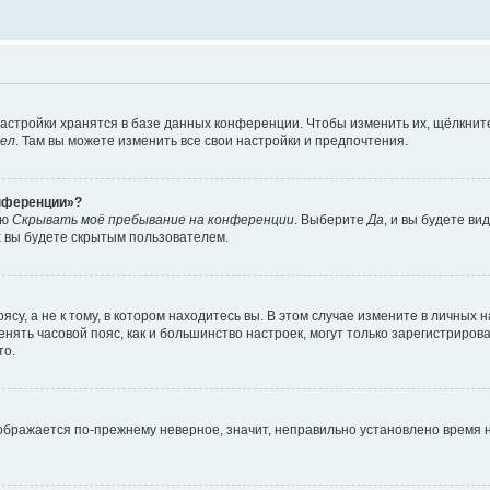
астройки хранятся в базе данных конференции. Чтобы изменить их, щёлкнит
дел
. Там вы можете изменить все свои настройки и предпочтения.
онференции»?
ию
Скрывать моё пребывание на конференции
. Выберите
Да
, и вы будете ви
х вы будете скрытым пользователем.
су, а не к тому, в котором находитесь вы. В этом случае измените в личных 
изменять часовой пояс, как и большинство настроек, могут только зарегистриро
то.
тображается по-прежнему неверное, значит, неправильно установлено время 