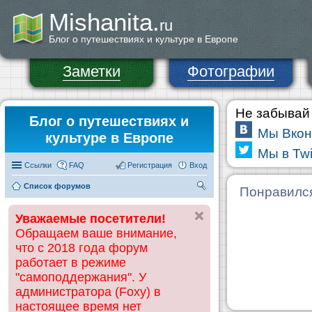
Mishanita.
ru
Блог о путешествиях и культуре в Европе
Заметки
Фотографии
Не забывай 
Блог о путешествиях и
Мы Вкон
культуре в Европе
Мы в Twi
Ссылки
FAQ
Регистрация
Вход
Список форумов
П
Понравилс
ои
Уважаемые посетители!
ск
Обращаем ваше внимание,
что с 2018 года форум
работает в режиме
"самоподдержания". У
администратора (Foxy) в
настоящее время нет