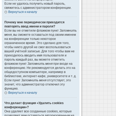
Если не удалось получить новый пароль,
свяжитесь с администратором конференции.
Вернуться к началу
Почему мне периодически приходится
повторять ввод имени и пароля?
Если вы не отметили флажком пункт
Запомнить
меня
, вы сможете оставаться под своим именем
на конференции только некоторое
ограниченное время. Это сделано для того,
чтобы никто другой не смог воспользоваться
вашей учётной записью. Для того чтобы вам не
приходилось вводить имя пользователя и
пароль каждый раз, вы можете отметить
флажком пункт
Запомнить меня
при входе на
конференцию. Не рекомендуется делать это на
общедоступном компьютере, например в
библиотеке, интернет-кафе, университете и т. д.
Если пункт
Запомнить меня
отсутствует, это
значит, что администратор отключил эту
функцию.
Вернуться к началу
Что делает функция «Удалить cookies
конференции»?
Она удаляет все созданные cookies, которые
позволяют вам оставаться авторизованным на