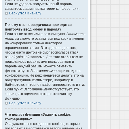
Если не удалось получить новый пароль,
свяжитесь с администратором конференции.
Вернуться к началу
Почему мне периодически приходится
повторять ввод имени и пароля?
Если вы не отметили флажком пункт
Запомнить
меня
, вы сможете оставаться под своим именем
на конференции только некоторое
ограниченное время. Это сделано для того,
чтобы никто другой не смог воспользоваться
вашей учётной записью. Для того чтобы вам не
приходилось вводить имя пользователя и
пароль каждый раз, вы можете отметить
флажком пункт
Запомнить меня
при входе на
конференцию. Не рекомендуется делать это на
общедоступном компьютере, например в
библиотеке, интернет-кафе, университете и т. д.
Если пункт
Запомнить меня
отсутствует, это
значит, что администратор отключил эту
функцию.
Вернуться к началу
Что делает функция «Удалить cookies
конференции»?
Она удаляет все созданные cookies, которые
позволяют вам оставаться авторизованным на