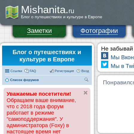
Mishanita.
ru
Блог о путешествиях и культуре в Европе
Заметки
Фотографии
Не забывай 
Блог о путешествиях и
Мы Вкон
культуре в Европе
Мы в Twi
Ссылки
FAQ
Регистрация
Вход
Список форумов
П
Понравилс
ои
Уважаемые посетители!
ск
Обращаем ваше внимание,
что с 2018 года форум
работает в режиме
"самоподдержания". У
администратора (Foxy) в
настоящее время нет