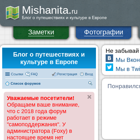
Mishanita.
ru
Блог о путешествиях и культуре в Европе
Заметки
Фотографии
Не забывай 
Блог о путешествиях и
Мы Вкон
культуре в Европе
Мы в Twi
Ссылки
FAQ
Регистрация
Вход
Список форумов
П
Понравилс
ои
Уважаемые посетители!
ск
Обращаем ваше внимание,
что с 2018 года форум
работает в режиме
"самоподдержания". У
администратора (Foxy) в
настоящее время нет