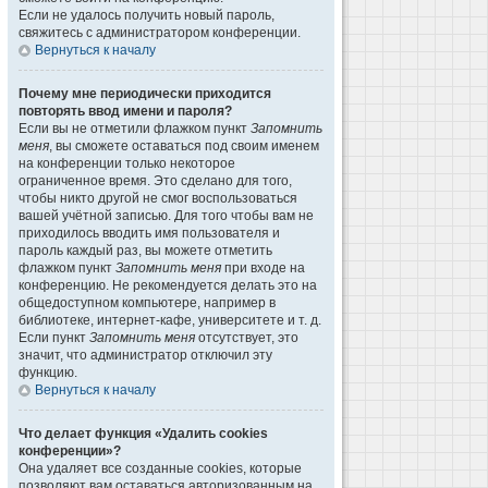
Если не удалось получить новый пароль,
свяжитесь с администратором конференции.
Вернуться к началу
Почему мне периодически приходится
повторять ввод имени и пароля?
Если вы не отметили флажком пункт
Запомнить
меня
, вы сможете оставаться под своим именем
на конференции только некоторое
ограниченное время. Это сделано для того,
чтобы никто другой не смог воспользоваться
вашей учётной записью. Для того чтобы вам не
приходилось вводить имя пользователя и
пароль каждый раз, вы можете отметить
флажком пункт
Запомнить меня
при входе на
конференцию. Не рекомендуется делать это на
общедоступном компьютере, например в
библиотеке, интернет-кафе, университете и т. д.
Если пункт
Запомнить меня
отсутствует, это
значит, что администратор отключил эту
функцию.
Вернуться к началу
Что делает функция «Удалить cookies
конференции»?
Она удаляет все созданные cookies, которые
позволяют вам оставаться авторизованным на