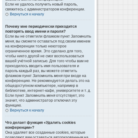
Если не удалось получить новый пароль,
свяжитесь с администратором конференции.
Вернуться к началу
Почему мне периодически приходится
повторять ввод имени и пароля?
Если вы не отметили флажком пункт
Запомнить
меня
, вы сможете оставаться под своим именем
на конференции только некоторое
ограниченное время. Это сделано для того,
чтобы никто другой не смог воспользоваться
вашей учётной записью. Для того чтобы вам не
приходилось вводить имя пользователя и
пароль каждый раз, вы можете отметить
флажком пункт
Запомнить меня
при входе на
конференцию. Не рекомендуется делать это на
общедоступном компьютере, например в
библиотеке, интернет-кафе, университете и т. д.
Если пункт
Запомнить меня
отсутствует, это
значит, что администратор отключил эту
функцию.
Вернуться к началу
Что делает функция «Удалить cookies
конференции»?
Она удаляет все созданные cookies, которые
позволяют вам оставаться авторизованным на