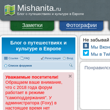
Mishanita.
ru
Блог о путешествиях и культуре в Европе
Заметки
Фотографии
Не забывай 
Блог о путешествиях и
Мы Вкон
культуре в Европе
Мы в Twi
Ссылки
FAQ
Регистрация
Вход
Список форумов
П
Понравилс
ои
Уважаемые посетители!
ск
Обращаем ваше внимание,
что с 2018 года форум
работает в режиме
"самоподдержания". У
администратора (Foxy) в
настоящее время нет