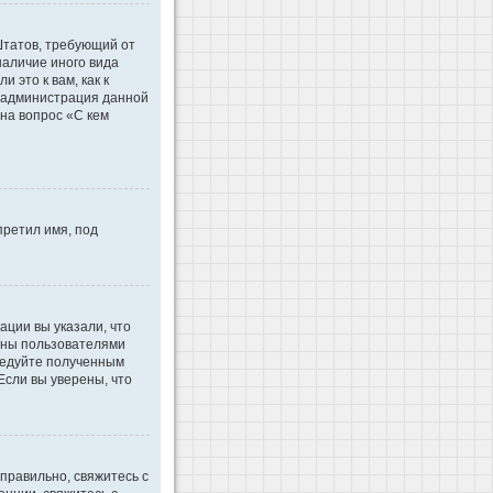
 Штатов, требующий от
наличие иного вида
это к вам, как к
d администрация данной
на вопрос «С кем
претил имя, под
ации вы указали, что
ваны пользователями
ледуйте полученным
Если вы уверены, что
правильно, свяжитесь с