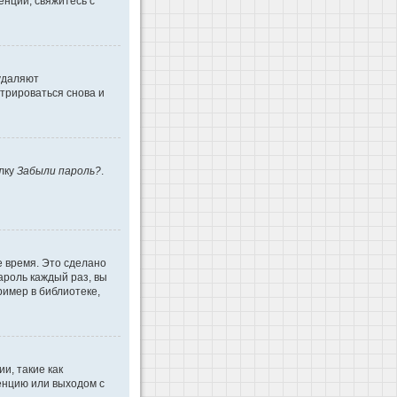
енции, свяжитесь с
 удаляют
трироваться снова и
ылку
Забыли пароль?
.
е время. Это сделано
ароль каждый раз, вы
имер в библиотеке,
и, такие как
енцию или выходом с