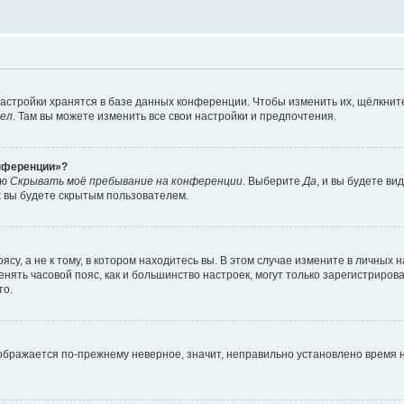
астройки хранятся в базе данных конференции. Чтобы изменить их, щёлкнит
дел
. Там вы можете изменить все свои настройки и предпочтения.
онференции»?
ию
Скрывать моё пребывание на конференции
. Выберите
Да
, и вы будете ви
х вы будете скрытым пользователем.
су, а не к тому, в котором находитесь вы. В этом случае измените в личных 
изменять часовой пояс, как и большинство настроек, могут только зарегистриро
то.
тображается по-прежнему неверное, значит, неправильно установлено время 