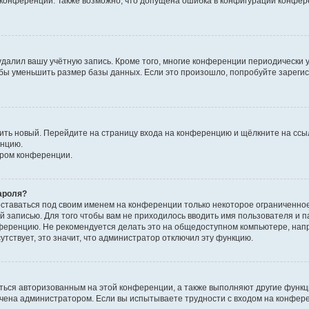
к конференции. Также возможно, что допущена ошибка в конфигурации конфер
удалил вашу учётную запись. Кроме того, многие конференции периодически
бы уменьшить размер базы данных. Если это произошло, попробуйте зарегис
учить новый. Перейдите на страницу входа на конференцию и щёлкните на сс
енцию.
ором конференции.
ароля?
оставаться под своим именем на конференции только некоторое ограниченно
ой записью. Для того чтобы вам не приходилось вводить имя пользователя и п
ференцию. Не рекомендуется делать это на общедоступном компьютере, напр
утствует, это значит, что администратор отключил эту функцию.
ться авторизованным на этой конференции, а также выполняют другие функци
чена администратором. Если вы испытываете трудности с входом на конфер