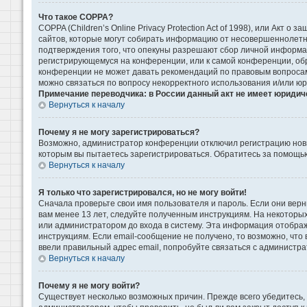
Что такое COPPA?
COPPA (Children’s Online Privacy Protection Act of 1998), или Акт 
сайтов, которые могут собирать информацию от несовершеннолетни
подтверждения того, что опекуны разрешают сбор личной информаци
регистрирующемуся на конференции, или к самой конференции, обр
конференции не может давать рекомендаций по правовым вопросам 
можно связаться по вопросу некорректного использования и/или ю
Примечание переводчика: в России данный акт не имеет юридич
Вернуться к началу
Почему я не могу зарегистрироваться?
Возможно, администратор конференции отключил регистрацию новых
которым вы пытаетесь зарегистрироваться. Обратитесь за помощь
Вернуться к началу
Я только что зарегистрировался, но не могу войти!
Сначала проверьте свои имя пользователя и пароль. Если они верн
вам менее 13 лет, следуйте полученным инструкциям. На некоторы
или администратором до входа в систему. Эта информация отображ
инструкциям. Если email-сообщение не получено, то возможно, что
ввели правильный адрес email, попробуйте связаться с администра
Вернуться к началу
Почему я не могу войти?
Существует несколько возможных причин. Прежде всего убедитесь, 