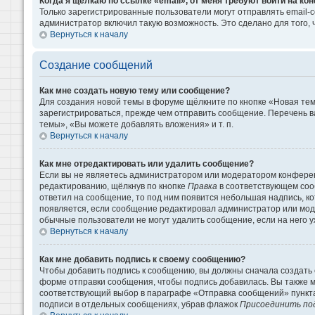
Когда я щёлкаю по ссылке «email», от меня требуют войти на к
Только зарегистрированные пользователи могут отправлять email-
администратор включил такую возможность. Это сделано для того
Вернуться к началу
Создание сообщений
Как мне создать новую тему или сообщение?
Для создания новой темы в форуме щёлкните по кнопке «Новая те
зарегистрироваться, прежде чем отправить сообщение. Перечень 
темы», «Вы можете добавлять вложения» и т. п.
Вернуться к началу
Как мне отредактировать или удалить сообщение?
Если вы не являетесь администратором или модератором конферен
редактированию, щёлкнув по кнопке
Правка
в соответствующем сооб
ответил на сообщение, то под ним появится небольшая надпись, кот
появляется, если сообщение редактировал администратор или моде
обычные пользователи не могут удалить сообщение, если на него уж
Вернуться к началу
Как мне добавить подпись к своему сообщению?
Чтобы добавить подпись к сообщению, вы должны сначала создать 
форме отправки сообщения, чтобы подпись добавилась. Вы также 
соответствующий выбор в параграфе «Отправка сообщений» пункта
подписи в отдельных сообщениях, убрав флажок
Присоединить по