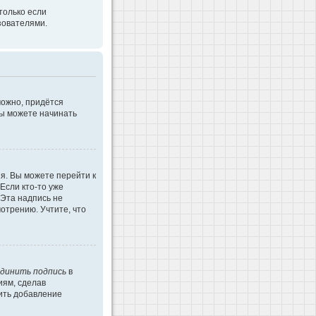
только если
зователями.
можно, придётся
Вы можете начинать
я. Вы можете перейти к
Если кто-то уже
 Эта надпись не
отрению. Учтите, что
динить подпись
в
иям, сделав
ить добавление