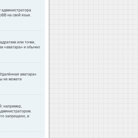
 у администратора
pBB на свой язык.
адратики или точки,
как «аватара» и обычно
«Удалённая аватара»
вы не можете
: например,
 администратором.
то запрещено, и