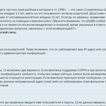
о защите частных прав ребёнка в интернете от 1998 г. — это закон Соединённых
х младше 13 лет, иметь на это письменное согласие родителей. Допустимо 
и от несовершеннолетних младше 13 лет. Если вы не уверены, применимо ли 
атитесь за помощью к юрисконсульту. Обратите внимание, что phpBB Limite
и не является объектом юридических отношений, кроме указанных в ответе 
ридических вопросов, связанных с этой конференцией?».
еской силы.
 пользователей. Также возможно, что он заблокировал ваш IP-адрес или за
ю к администратору конференции.
ы, то возможны два варианта. Если включена поддержка COPPA и при регистр
х конференциях требуется, чтобы все новые учётные записи были активиро
ается в процессе регистрации. Если вам было прислано email-сообщение, с
 вы указали неправильный адрес email либо он заблокирован спам-фильтром. 
тором.
что вы правильно вводите имя пользователя и пароль. Если данные введены 