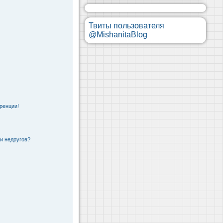
Твиты пользователя
@MishanitaBlog
ренции!
 и недругов?