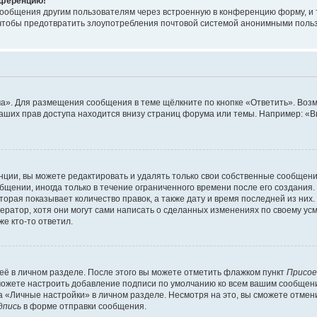
онференцию!
сообщения другим пользователям через встроенную в конференцию форму, и 
, чтобы предотвратить злоупотребления почтовой системой анонимными поль
ма». Для размещения сообщения в теме щёлкните по кнопке «Ответить». Воз
ваших прав доступа находится внизу страниц форума или темы. Например: «
ции, вы можете редактировать и удалять только свои собственные сообщени
щении, иногда только в течение ограниченного времени после его создания. 
орая показывает количество правок, а также дату и время последней из них.
ратор, хотя они могут сами написать о сделанных изменениях по своему усм
е кто-то ответил.
её в личном разделе. После этого вы можете отметить флажком пункт
Присое
можете настроить добавление подписи по умолчанию ко всем вашим сообщен
 «Личные настройки» в личном разделе. Несмотря на это, вы сможете отмен
дпись
в форме отправки сообщения.