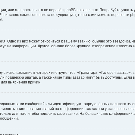
ии, или же просто никто не перевёл phpBB на ваш язык. Попробуйте узнать
сли такого языкового пакета не существует, то вы сами можете перевести ph
®.
я. Одно из них может относиться к вашему званию, обычно это звёздочки, кв
атус на конференции. Другое, обычно более крупное, изображение известно 
у с использованием четырёх инструментов: «Граватар», «Галерея аватар», 
ли поддержка аватар, а также какие типы аватар могут быть доступны. Если 
 для выяснения причин.
озданных вами сообщений или идентифицируют определённых пользователей
зменять наименования званий на конференции, так как они установлены её
лько для того, чтобы повысить своё звание. На большинстве конференций э
сообщений.