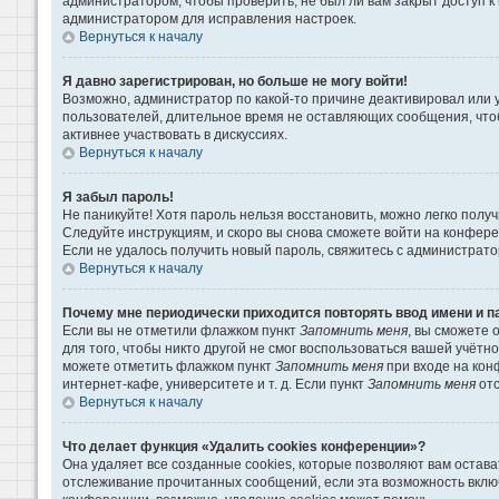
администратором, чтобы проверить, не был ли вам закрыт доступ 
администратором для исправления настроек.
Вернуться к началу
Я давно зарегистрирован, но больше не могу войти!
Возможно, администратор по какой-то причине деактивировал или 
пользователей, длительное время не оставляющих сообщения, что
активнее участвовать в дискуссиях.
Вернуться к началу
Я забыл пароль!
Не паникуйте! Хотя пароль нельзя восстановить, можно легко пол
Следуйте инструкциям, и скоро вы снова сможете войти на конфер
Если не удалось получить новый пароль, свяжитесь с администрат
Вернуться к началу
Почему мне периодически приходится повторять ввод имени и п
Если вы не отметили флажком пункт
Запомнить меня
, вы сможете 
для того, чтобы никто другой не смог воспользоваться вашей учётн
можете отметить флажком пункт
Запомнить меня
при входе на кон
интернет-кафе, университете и т. д. Если пункт
Запомнить меня
отс
Вернуться к началу
Что делает функция «Удалить cookies конференции»?
Она удаляет все созданные cookies, которые позволяют вам остава
отслеживание прочитанных сообщений, если эта возможность вклю