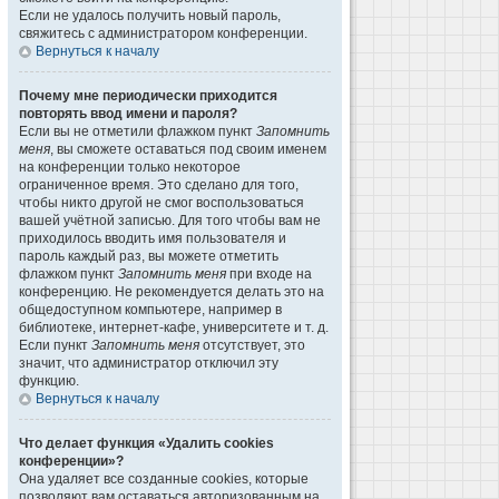
Если не удалось получить новый пароль,
свяжитесь с администратором конференции.
Вернуться к началу
Почему мне периодически приходится
повторять ввод имени и пароля?
Если вы не отметили флажком пункт
Запомнить
меня
, вы сможете оставаться под своим именем
на конференции только некоторое
ограниченное время. Это сделано для того,
чтобы никто другой не смог воспользоваться
вашей учётной записью. Для того чтобы вам не
приходилось вводить имя пользователя и
пароль каждый раз, вы можете отметить
флажком пункт
Запомнить меня
при входе на
конференцию. Не рекомендуется делать это на
общедоступном компьютере, например в
библиотеке, интернет-кафе, университете и т. д.
Если пункт
Запомнить меня
отсутствует, это
значит, что администратор отключил эту
функцию.
Вернуться к началу
Что делает функция «Удалить cookies
конференции»?
Она удаляет все созданные cookies, которые
позволяют вам оставаться авторизованным на