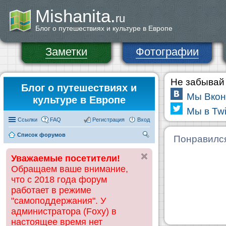
Mishanita.
ru
Блог о путешествиях и культуре в Европе
Заметки
Фотографии
Не забывай 
Блог о путешествиях и
Мы Вкон
культуре в Европе
Мы в Twi
Ссылки
FAQ
Регистрация
Вход
Список форумов
П
Понравилс
ои
Уважаемые посетители!
ск
Обращаем ваше внимание,
что с 2018 года форум
работает в режиме
"самоподдержания". У
администратора (Foxy) в
настоящее время нет