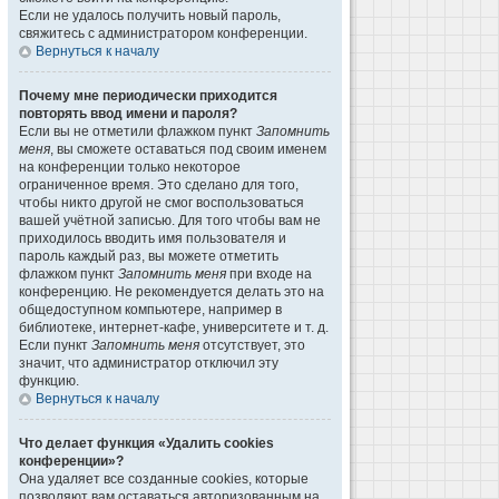
Если не удалось получить новый пароль,
свяжитесь с администратором конференции.
Вернуться к началу
Почему мне периодически приходится
повторять ввод имени и пароля?
Если вы не отметили флажком пункт
Запомнить
меня
, вы сможете оставаться под своим именем
на конференции только некоторое
ограниченное время. Это сделано для того,
чтобы никто другой не смог воспользоваться
вашей учётной записью. Для того чтобы вам не
приходилось вводить имя пользователя и
пароль каждый раз, вы можете отметить
флажком пункт
Запомнить меня
при входе на
конференцию. Не рекомендуется делать это на
общедоступном компьютере, например в
библиотеке, интернет-кафе, университете и т. д.
Если пункт
Запомнить меня
отсутствует, это
значит, что администратор отключил эту
функцию.
Вернуться к началу
Что делает функция «Удалить cookies
конференции»?
Она удаляет все созданные cookies, которые
позволяют вам оставаться авторизованным на