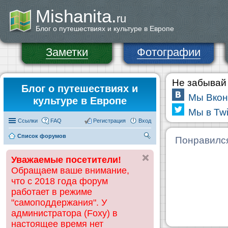
Mishanita.
ru
Блог о путешествиях и культуре в Европе
Заметки
Фотографии
Не забывай 
Блог о путешествиях и
Мы Вкон
культуре в Европе
Мы в Twi
Ссылки
FAQ
Регистрация
Вход
Список форумов
П
Понравилс
ои
Уважаемые посетители!
ск
Обращаем ваше внимание,
что с 2018 года форум
работает в режиме
"самоподдержания". У
администратора (Foxy) в
настоящее время нет