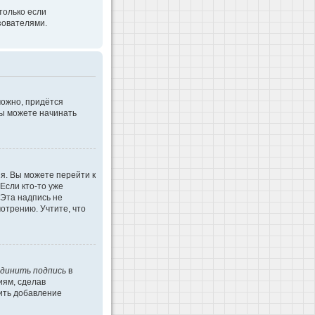
только если
зователями.
можно, придётся
Вы можете начинать
я. Вы можете перейти к
Если кто-то уже
 Эта надпись не
отрению. Учтите, что
динить подпись
в
иям, сделав
ить добавление