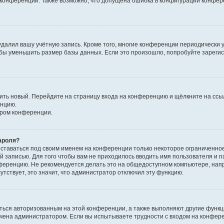
к конференции. Также возможно, что допущена ошибка в конфигурации конфер
удалил вашу учётную запись. Кроме того, многие конференции периодически
бы уменьшить размер базы данных. Если это произошло, попробуйте зарегис
учить новый. Перейдите на страницу входа на конференцию и щёлкните на сс
енцию.
ором конференции.
ароля?
оставаться под своим именем на конференции только некоторое ограниченно
ой записью. Для того чтобы вам не приходилось вводить имя пользователя и п
ференцию. Не рекомендуется делать это на общедоступном компьютере, напр
утствует, это значит, что администратор отключил эту функцию.
ться авторизованным на этой конференции, а также выполняют другие функци
чена администратором. Если вы испытываете трудности с входом на конфер