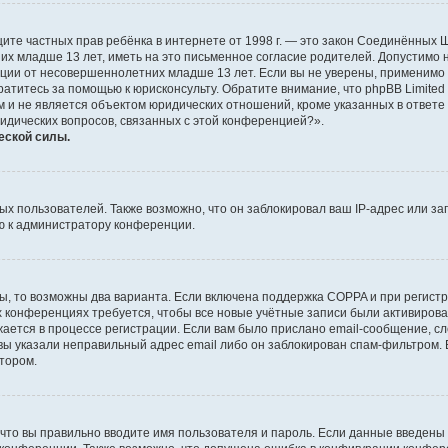
о защите частных прав ребёнка в интернете от 1998 г. — это закон Соединённых
х младше 13 лет, иметь на это письменное согласие родителей. Допустимо 
и от несовершеннолетних младше 13 лет. Если вы не уверены, применимо ли 
атитесь за помощью к юрисконсульту. Обратите внимание, что phpBB Limite
и не является объектом юридических отношений, кроме указанных в ответе 
ридических вопросов, связанных с этой конференцией?».
еской силы.
 пользователей. Также возможно, что он заблокировал ваш IP-адрес или за
ю к администратору конференции.
ы, то возможны два варианта. Если включена поддержка COPPA и при регистр
х конференциях требуется, чтобы все новые учётные записи были активиро
ается в процессе регистрации. Если вам было прислано email-сообщение, с
 вы указали неправильный адрес email либо он заблокирован спам-фильтром. 
тором.
что вы правильно вводите имя пользователя и пароль. Если данные введены 