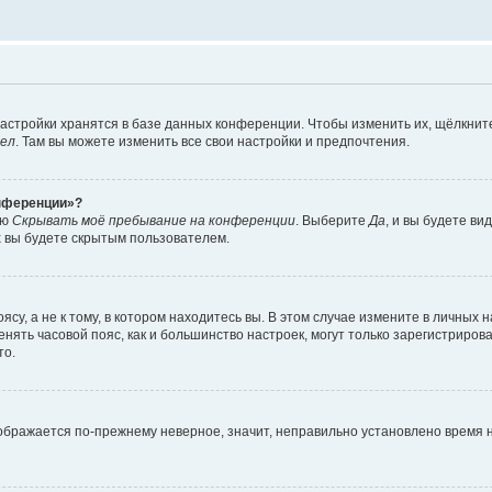
астройки хранятся в базе данных конференции. Чтобы изменить их, щёлкнит
дел
. Там вы можете изменить все свои настройки и предпочтения.
онференции»?
ию
Скрывать моё пребывание на конференции
. Выберите
Да
, и вы будете ви
х вы будете скрытым пользователем.
су, а не к тому, в котором находитесь вы. В этом случае измените в личных 
изменять часовой пояс, как и большинство настроек, могут только зарегистриро
то.
тображается по-прежнему неверное, значит, неправильно установлено время 