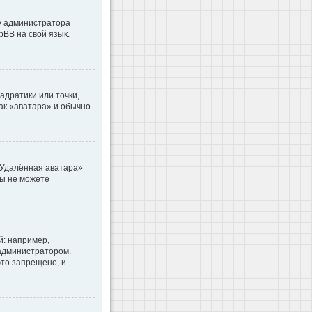
 у администратора
pBB на свой язык.
адратики или точки,
как «аватара» и обычно
«Удалённая аватара»
вы не можете
: например,
 администратором.
то запрещено, и