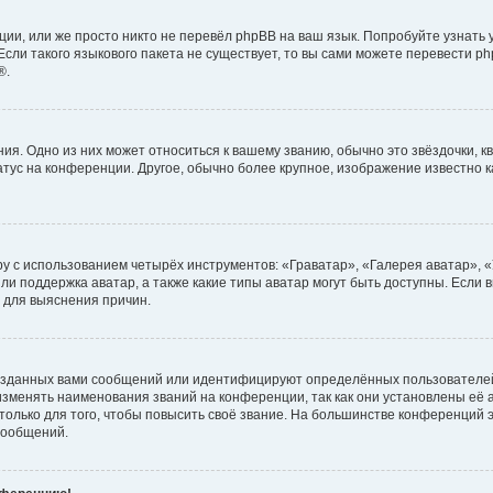
ии, или же просто никто не перевёл phpBB на ваш язык. Попробуйте узнать
сли такого языкового пакета не существует, то вы сами можете перевести ph
®.
я. Одно из них может относиться к вашему званию, обычно это звёздочки, кв
атус на конференции. Другое, обычно более крупное, изображение известно 
у с использованием четырёх инструментов: «Граватар», «Галерея аватар», 
ли поддержка аватар, а также какие типы аватар могут быть доступны. Если 
 для выяснения причин.
озданных вами сообщений или идентифицируют определённых пользователей
зменять наименования званий на конференции, так как они установлены её
лько для того, чтобы повысить своё звание. На большинстве конференций э
сообщений.