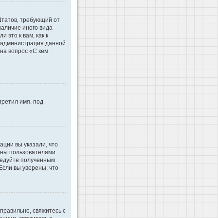
 Штатов, требующий от
наличие иного вида
это к вам, как к
d администрация данной
на вопрос «С кем
претил имя, под
ации вы указали, что
ваны пользователями
ледуйте полученным
Если вы уверены, что
правильно, свяжитесь с