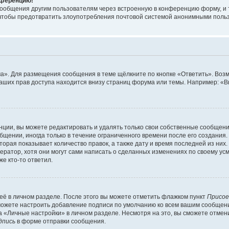
онференцию!
сообщения другим пользователям через встроенную в конференцию форму, и 
, чтобы предотвратить злоупотребления почтовой системой анонимными поль
ма». Для размещения сообщения в теме щёлкните по кнопке «Ответить». Воз
ваших прав доступа находится внизу страниц форума или темы. Например: «
ции, вы можете редактировать и удалять только свои собственные сообщени
щении, иногда только в течение ограниченного времени после его создания. 
орая показывает количество правок, а также дату и время последней из них.
ратор, хотя они могут сами написать о сделанных изменениях по своему усм
е кто-то ответил.
её в личном разделе. После этого вы можете отметить флажком пункт
Присое
можете настроить добавление подписи по умолчанию ко всем вашим сообщен
 «Личные настройки» в личном разделе. Несмотря на это, вы сможете отмен
дпись
в форме отправки сообщения.