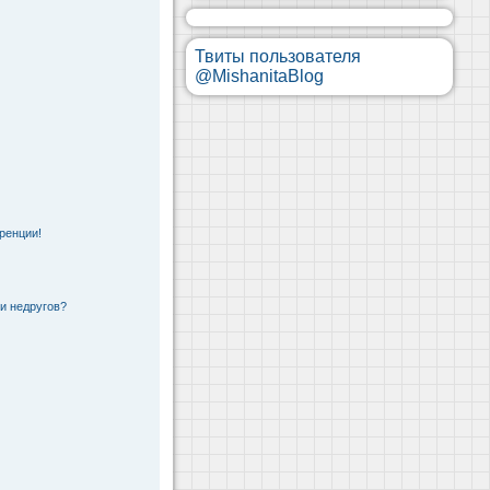
Твиты пользователя
@MishanitaBlog
ренции!
 и недругов?