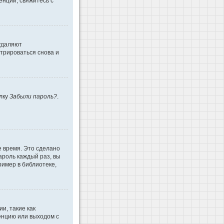
енции, свяжитесь с
 удаляют
трироваться снова и
ылку
Забыли пароль?
.
е время. Это сделано
ароль каждый раз, вы
имер в библиотеке,
и, такие как
енцию или выходом с