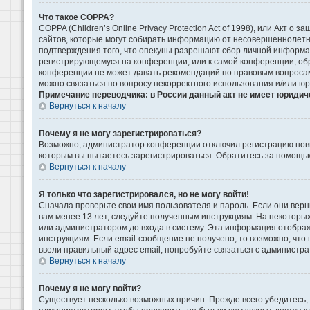
Что такое COPPA?
COPPA (Children’s Online Privacy Protection Act of 1998), или Акт 
сайтов, которые могут собирать информацию от несовершеннолетни
подтверждения того, что опекуны разрешают сбор личной информаци
регистрирующемуся на конференции, или к самой конференции, обр
конференции не может давать рекомендаций по правовым вопросам 
можно связаться по вопросу некорректного использования и/или ю
Примечание переводчика: в России данный акт не имеет юридич
Вернуться к началу
Почему я не могу зарегистрироваться?
Возможно, администратор конференции отключил регистрацию новых
которым вы пытаетесь зарегистрироваться. Обратитесь за помощь
Вернуться к началу
Я только что зарегистрировался, но не могу войти!
Сначала проверьте свои имя пользователя и пароль. Если они верн
вам менее 13 лет, следуйте полученным инструкциям. На некоторы
или администратором до входа в систему. Эта информация отображ
инструкциям. Если email-сообщение не получено, то возможно, что
ввели правильный адрес email, попробуйте связаться с администра
Вернуться к началу
Почему я не могу войти?
Существует несколько возможных причин. Прежде всего убедитесь, 