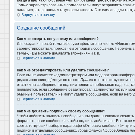
Когда я щёлкаю по ссылке «email», от меня требуют войти на к
Только зарегистрированные пользователи могут отправлять email-
администратор включил такую возможность. Это сделано для того
Вернуться к началу
Создание сообщений
Как мне создать новую тему или сообщение?
Для создания новой темы в форуме щёлкните по кнопке «Новая те
зарегистрироваться, прежде чем отправить сообщение. Перечень 
темы», «Вы можете добавлять вложения» и т. п.
Вернуться к началу
Как мне отредактировать или удалить сообщение?
Если вы не являетесь администратором или модератором конферен
редактированию, щёлкнув по кнопке
Правка
в соответствующем сооб
ответил на сообщение, то под ним появится небольшая надпись, кот
появляется, если сообщение редактировал администратор или моде
обычные пользователи не могут удалить сообщение, если на него уж
Вернуться к началу
Как мне добавить подпись к своему сообщению?
Чтобы добавить подпись к сообщению, вы должны сначала создать 
форме отправки сообщения, чтобы подпись добавилась. Вы также 
соответствующий выбор в параграфе «Отправка сообщений» пункта
подписи в отдельных сообщениях, убрав флажок
Присоединить по