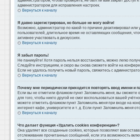
администратором, чтобы проверить, не был ли вам закрыт доступ 
администратором для исправления настроек.
Вернуться к началу
Я давно зарегистрирован, но больше не могу войти!
Возможно, администратор по какой-то причине деактивировал или 
пользователей, длительное время не оставляющих сообщения, что
активнее участвовать в дискуссиях.
Вернуться к началу
Я забыл пароль!
Не паникуйте! Хотя пароль нельзя восстановить, можно легко пол
Следуйте инструкциям, и скоро вы снова сможете войти на конфер
Если не удалось получить новый пароль, свяжитесь с администрат
Вернуться к началу
Почему мне периодически приходится повторять ввод имени и п
Если вы не отметили флажком пункт
Запомнить меня
, вы сможете 
для того, чтобы никто другой не смог воспользоваться вашей учётн
можете отметить флажком пункт
Запомнить меня
при входе на кон
интернет-кафе, университете и т. д. Если пункт
Запомнить меня
отс
Вернуться к началу
Что делает функция «Удалить cookies конференции»?
Она удаляет все созданные cookies, которые позволяют вам остава
отслеживание прочитанных сообщений, если эта возможность вклю