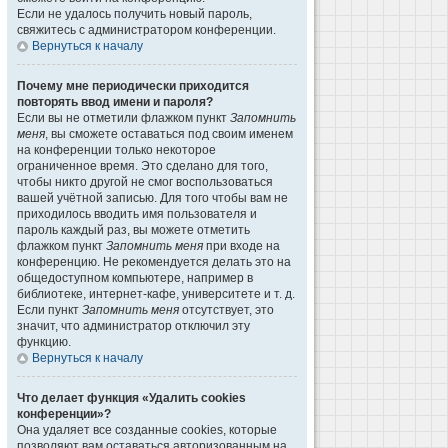
Если не удалось получить новый пароль,
свяжитесь с администратором конференции.
Вернуться к началу
Почему мне периодически приходится
повторять ввод имени и пароля?
Если вы не отметили флажком пункт
Запомнить
меня
, вы сможете оставаться под своим именем
на конференции только некоторое
ограниченное время. Это сделано для того,
чтобы никто другой не смог воспользоваться
вашей учётной записью. Для того чтобы вам не
приходилось вводить имя пользователя и
пароль каждый раз, вы можете отметить
флажком пункт
Запомнить меня
при входе на
конференцию. Не рекомендуется делать это на
общедоступном компьютере, например в
библиотеке, интернет-кафе, университете и т. д.
Если пункт
Запомнить меня
отсутствует, это
значит, что администратор отключил эту
функцию.
Вернуться к началу
Что делает функция «Удалить cookies
конференции»?
Она удаляет все созданные cookies, которые
позволяют вам оставаться авторизованным на