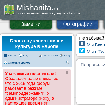
Mishanita.
ru
Блог о путешествиях и культуре в Европе
Заметки
Фотографии
Не забывай 
Блог о путешествиях и
Мы Вкон
культуре в Европе
Мы в Twi
Ссылки
FAQ
Регистрация
Вход
Список форумов
П
Понравилс
ои
Уважаемые посетители!
ск
Обращаем ваше внимание,
что с 2018 года форум
работает в режиме
"самоподдержания". У
администратора (Foxy) в
настоящее время нет