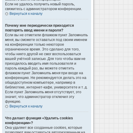
Если не удалось получить новый пароль,
свяжитесь с администратором конференции.
Вернуться к началу
Почему мне периодически приходится
повторять ввод имени и пароля?
Если вы не отметили флажком пункт
Запомнить
меня
, вы сможете оставаться под своим именем
на конференции только некоторое
ограниченное время. Это сделано для того,
чтобы никто другой не смог воспользоваться
вашей учётной записью. Для того чтобы вам не
приходилось вводить имя пользователя и
пароль каждый раз, вы можете отметить
флажком пункт
Запомнить меня
при входе на
конференцию. Не рекомендуется делать это на
общедоступном компьютере, например в
библиотеке, интернет-кафе, университете и т. д.
Если пункт
Запомнить меня
отсутствует, это
значит, что администратор отключил эту
функцию.
Вернуться к началу
Что делает функция «Удалить cookies
конференции»?
Она удаляет все созданные cookies, которые
позволяют вам оставаться авторизованным на