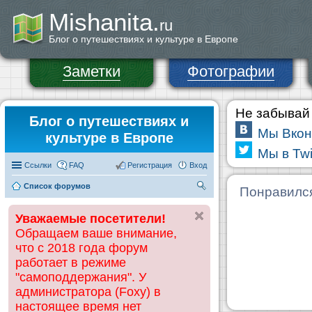
Mishanita.
ru
Блог о путешествиях и культуре в Европе
Заметки
Фотографии
Не забывай 
Блог о путешествиях и
Мы Вкон
культуре в Европе
Мы в Twi
Ссылки
FAQ
Регистрация
Вход
Список форумов
П
Понравилс
ои
Уважаемые посетители!
ск
Обращаем ваше внимание,
что с 2018 года форум
работает в режиме
"самоподдержания". У
администратора (Foxy) в
настоящее время нет