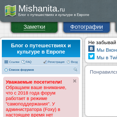
Mishanita.
ru
Блог о путешествиях и культуре в Европе
Заметки
Фотографии
Не забывай 
Блог о путешествиях и
Мы Вкон
культуре в Европе
Мы в Twi
Ссылки
FAQ
Регистрация
Вход
Список форумов
П
Понравилс
ои
Уважаемые посетители!
ск
Обращаем ваше внимание,
что с 2018 года форум
работает в режиме
"самоподдержания". У
администратора (Foxy) в
настоящее время нет