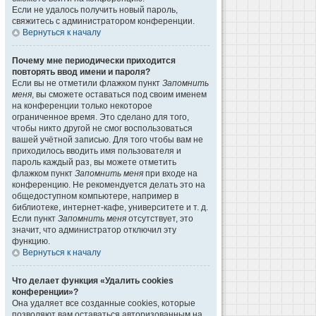
Если не удалось получить новый пароль,
свяжитесь с администратором конференции.
Вернуться к началу
Почему мне периодически приходится
повторять ввод имени и пароля?
Если вы не отметили флажком пункт
Запомнить
меня
, вы сможете оставаться под своим именем
на конференции только некоторое
ограниченное время. Это сделано для того,
чтобы никто другой не смог воспользоваться
вашей учётной записью. Для того чтобы вам не
приходилось вводить имя пользователя и
пароль каждый раз, вы можете отметить
флажком пункт
Запомнить меня
при входе на
конференцию. Не рекомендуется делать это на
общедоступном компьютере, например в
библиотеке, интернет-кафе, университете и т. д.
Если пункт
Запомнить меня
отсутствует, это
значит, что администратор отключил эту
функцию.
Вернуться к началу
Что делает функция «Удалить cookies
конференции»?
Она удаляет все созданные cookies, которые
позволяют вам оставаться авторизованным на