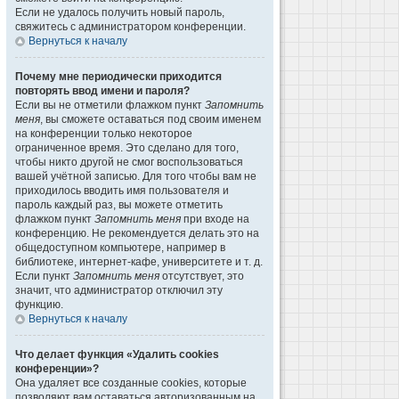
Если не удалось получить новый пароль,
свяжитесь с администратором конференции.
Вернуться к началу
Почему мне периодически приходится
повторять ввод имени и пароля?
Если вы не отметили флажком пункт
Запомнить
меня
, вы сможете оставаться под своим именем
на конференции только некоторое
ограниченное время. Это сделано для того,
чтобы никто другой не смог воспользоваться
вашей учётной записью. Для того чтобы вам не
приходилось вводить имя пользователя и
пароль каждый раз, вы можете отметить
флажком пункт
Запомнить меня
при входе на
конференцию. Не рекомендуется делать это на
общедоступном компьютере, например в
библиотеке, интернет-кафе, университете и т. д.
Если пункт
Запомнить меня
отсутствует, это
значит, что администратор отключил эту
функцию.
Вернуться к началу
Что делает функция «Удалить cookies
конференции»?
Она удаляет все созданные cookies, которые
позволяют вам оставаться авторизованным на