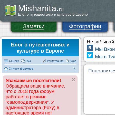
Mishanita.
ru
Блог о путешествиях и культуре в Европе
Заметки
Фотографии
Не забывай 
Блог о путешествиях и
Мы Вкон
культуре в Европе
Мы в Twi
Ссылки
FAQ
Регистрация
Вход
Список форумов
П
Понравилс
ои
Уважаемые посетители!
ск
Обращаем ваше внимание,
что с 2018 года форум
работает в режиме
"самоподдержания". У
администратора (Foxy) в
настоящее время нет