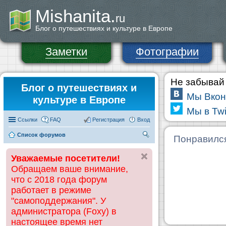
Mishanita.
ru
Блог о путешествиях и культуре в Европе
Заметки
Фотографии
Не забывай 
Блог о путешествиях и
Мы Вкон
культуре в Европе
Мы в Twi
Ссылки
FAQ
Регистрация
Вход
Список форумов
П
Понравилс
ои
Уважаемые посетители!
ск
Обращаем ваше внимание,
что с 2018 года форум
работает в режиме
"самоподдержания". У
администратора (Foxy) в
настоящее время нет