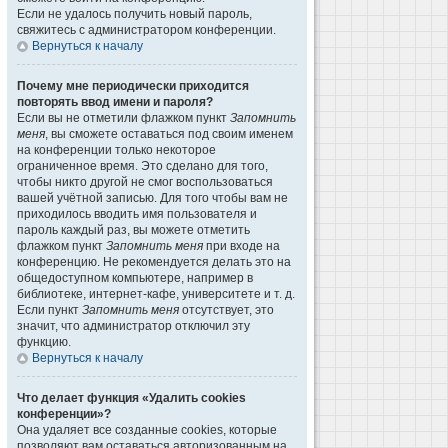
Если не удалось получить новый пароль,
свяжитесь с администратором конференции.
Вернуться к началу
Почему мне периодически приходится
повторять ввод имени и пароля?
Если вы не отметили флажком пункт
Запомнить
меня
, вы сможете оставаться под своим именем
на конференции только некоторое
ограниченное время. Это сделано для того,
чтобы никто другой не смог воспользоваться
вашей учётной записью. Для того чтобы вам не
приходилось вводить имя пользователя и
пароль каждый раз, вы можете отметить
флажком пункт
Запомнить меня
при входе на
конференцию. Не рекомендуется делать это на
общедоступном компьютере, например в
библиотеке, интернет-кафе, университете и т. д.
Если пункт
Запомнить меня
отсутствует, это
значит, что администратор отключил эту
функцию.
Вернуться к началу
Что делает функция «Удалить cookies
конференции»?
Она удаляет все созданные cookies, которые
позволяют вам оставаться авторизованным на