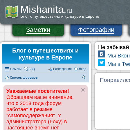
Mishanita.
ru
Блог о путешествиях и культуре в Европе
Заметки
Фотографии
Не забывай 
Блог о путешествиях и
Мы Вкон
культуре в Европе
Мы в Twi
Ссылки
FAQ
Регистрация
Вход
Список форумов
П
Понравилс
ои
Уважаемые посетители!
ск
Обращаем ваше внимание,
что с 2018 года форум
работает в режиме
"самоподдержания". У
администратора (Foxy) в
настоящее время нет