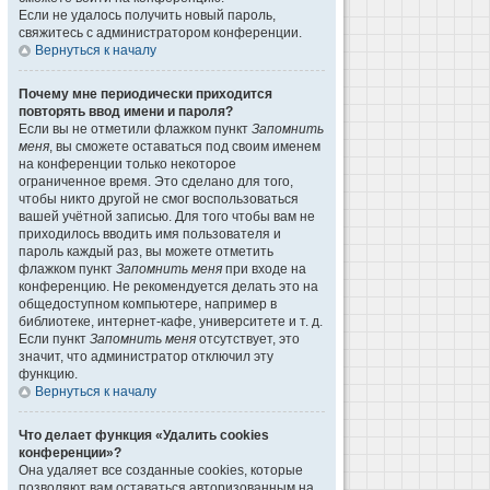
Если не удалось получить новый пароль,
свяжитесь с администратором конференции.
Вернуться к началу
Почему мне периодически приходится
повторять ввод имени и пароля?
Если вы не отметили флажком пункт
Запомнить
меня
, вы сможете оставаться под своим именем
на конференции только некоторое
ограниченное время. Это сделано для того,
чтобы никто другой не смог воспользоваться
вашей учётной записью. Для того чтобы вам не
приходилось вводить имя пользователя и
пароль каждый раз, вы можете отметить
флажком пункт
Запомнить меня
при входе на
конференцию. Не рекомендуется делать это на
общедоступном компьютере, например в
библиотеке, интернет-кафе, университете и т. д.
Если пункт
Запомнить меня
отсутствует, это
значит, что администратор отключил эту
функцию.
Вернуться к началу
Что делает функция «Удалить cookies
конференции»?
Она удаляет все созданные cookies, которые
позволяют вам оставаться авторизованным на