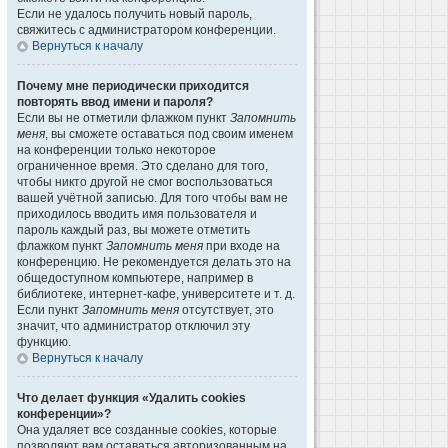
Если не удалось получить новый пароль,
свяжитесь с администратором конференции.
Вернуться к началу
Почему мне периодически приходится
повторять ввод имени и пароля?
Если вы не отметили флажком пункт
Запомнить
меня
, вы сможете оставаться под своим именем
на конференции только некоторое
ограниченное время. Это сделано для того,
чтобы никто другой не смог воспользоваться
вашей учётной записью. Для того чтобы вам не
приходилось вводить имя пользователя и
пароль каждый раз, вы можете отметить
флажком пункт
Запомнить меня
при входе на
конференцию. Не рекомендуется делать это на
общедоступном компьютере, например в
библиотеке, интернет-кафе, университете и т. д.
Если пункт
Запомнить меня
отсутствует, это
значит, что администратор отключил эту
функцию.
Вернуться к началу
Что делает функция «Удалить cookies
конференции»?
Она удаляет все созданные cookies, которые
позволяют вам оставаться авторизованным на