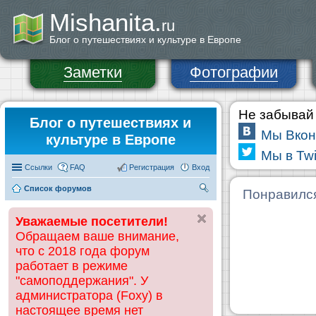
Mishanita.
ru
Блог о путешествиях и культуре в Европе
Заметки
Фотографии
Не забывай 
Блог о путешествиях и
Мы Вкон
культуре в Европе
Мы в Twi
Ссылки
FAQ
Регистрация
Вход
Список форумов
П
Понравилс
ои
Уважаемые посетители!
ск
Обращаем ваше внимание,
что с 2018 года форум
работает в режиме
"самоподдержания". У
администратора (Foxy) в
настоящее время нет