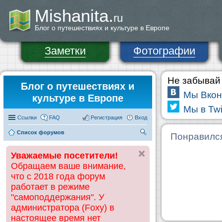
Mishanita.
ru
Блог о путешествиях и культуре в Европе
Заметки
Фотографии
Не забывай 
Блог о путешествиях и
Мы Вкон
культуре в Европе
Мы в Twi
Ссылки
FAQ
Регистрация
Вход
Список форумов
П
Понравилс
ои
Уважаемые посетители!
ск
Обращаем ваше внимание,
что с 2018 года форум
работает в режиме
"самоподдержания". У
администратора (Foxy) в
настоящее время нет