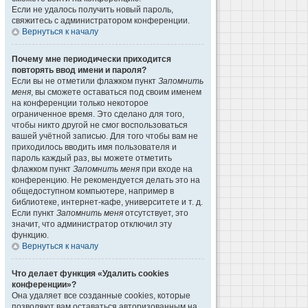
Если не удалось получить новый пароль,
свяжитесь с администратором конференции.
Вернуться к началу
Почему мне периодически приходится
повторять ввод имени и пароля?
Если вы не отметили флажком пункт
Запомнить
меня
, вы сможете оставаться под своим именем
на конференции только некоторое
ограниченное время. Это сделано для того,
чтобы никто другой не смог воспользоваться
вашей учётной записью. Для того чтобы вам не
приходилось вводить имя пользователя и
пароль каждый раз, вы можете отметить
флажком пункт
Запомнить меня
при входе на
конференцию. Не рекомендуется делать это на
общедоступном компьютере, например в
библиотеке, интернет-кафе, университете и т. д.
Если пункт
Запомнить меня
отсутствует, это
значит, что администратор отключил эту
функцию.
Вернуться к началу
Что делает функция «Удалить cookies
конференции»?
Она удаляет все созданные cookies, которые
позволяют вам оставаться авторизованным на