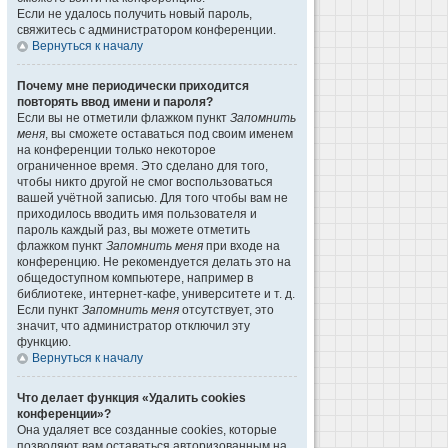
Если не удалось получить новый пароль,
свяжитесь с администратором конференции.
Вернуться к началу
Почему мне периодически приходится
повторять ввод имени и пароля?
Если вы не отметили флажком пункт
Запомнить
меня
, вы сможете оставаться под своим именем
на конференции только некоторое
ограниченное время. Это сделано для того,
чтобы никто другой не смог воспользоваться
вашей учётной записью. Для того чтобы вам не
приходилось вводить имя пользователя и
пароль каждый раз, вы можете отметить
флажком пункт
Запомнить меня
при входе на
конференцию. Не рекомендуется делать это на
общедоступном компьютере, например в
библиотеке, интернет-кафе, университете и т. д.
Если пункт
Запомнить меня
отсутствует, это
значит, что администратор отключил эту
функцию.
Вернуться к началу
Что делает функция «Удалить cookies
конференции»?
Она удаляет все созданные cookies, которые
позволяют вам оставаться авторизованным на