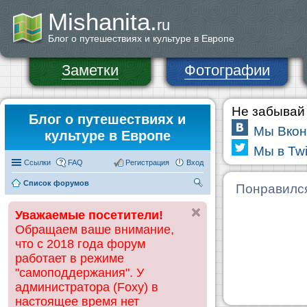
Mishanita.
ru
Блог о путешествиях и культуре в Европе
Заметки
Фотографии
Не забывай 
Блог о путешествиях и
Мы Вкон
культуре в Европе
Мы в Twi
Ссылки
FAQ
Регистрация
Вход
Список форумов
П
Понравилс
ои
Уважаемые посетители!
ск
Обращаем ваше внимание,
что с 2018 года форум
работает в режиме
"самоподдержания". У
администратора (Foxy) в
настоящее время нет