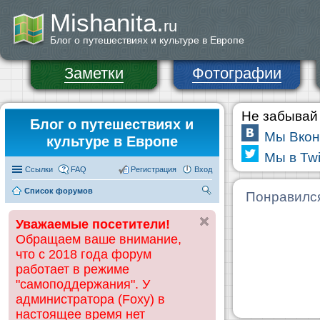
Mishanita.
ru
Блог о путешествиях и культуре в Европе
Заметки
Фотографии
Не забывай 
Блог о путешествиях и
Мы Вкон
культуре в Европе
Мы в Twi
Ссылки
FAQ
Регистрация
Вход
Список форумов
П
Понравилс
ои
Уважаемые посетители!
ск
Обращаем ваше внимание,
что с 2018 года форум
работает в режиме
"самоподдержания". У
администратора (Foxy) в
настоящее время нет