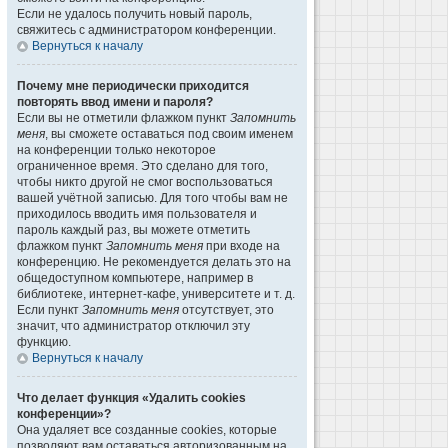
Если не удалось получить новый пароль,
свяжитесь с администратором конференции.
Вернуться к началу
Почему мне периодически приходится
повторять ввод имени и пароля?
Если вы не отметили флажком пункт
Запомнить
меня
, вы сможете оставаться под своим именем
на конференции только некоторое
ограниченное время. Это сделано для того,
чтобы никто другой не смог воспользоваться
вашей учётной записью. Для того чтобы вам не
приходилось вводить имя пользователя и
пароль каждый раз, вы можете отметить
флажком пункт
Запомнить меня
при входе на
конференцию. Не рекомендуется делать это на
общедоступном компьютере, например в
библиотеке, интернет-кафе, университете и т. д.
Если пункт
Запомнить меня
отсутствует, это
значит, что администратор отключил эту
функцию.
Вернуться к началу
Что делает функция «Удалить cookies
конференции»?
Она удаляет все созданные cookies, которые
позволяют вам оставаться авторизованным на